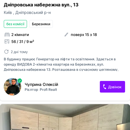
Дніпровська набережна вул., 13
Київ
,
Дніпровський р-н
без комісії
Березняки
2 кімнати
поверх 15 з 18
56 / 31 / 9 м²
2 дні тому
В будинку працює Генератор на ліфти та освітлення. Здається в
оренду ВИДОВА 2-кімнатна квартира на Березняках, вул.
Дніпровська набережна 13. Розташована в сучасному цегляному,
утепленому будинку на першій лінії Дніпровської набережної.
Ідеальне життя біля води! Квартира з двома великими роздільними
Чуприна Олексій
кімнатами (18м2 та 12м2), роздільним санвузлом, великою кухнею
Дзвінок
Рієлтор
Profi Realt
(9м2) та балконом. Квартира у житловому стані. Кухня та кімнати
повністю обладнані та мебльовані для комфортного проживання. Є
велике двоспальне ліжко, розкладний диван, кілька шаф та місце ще
для одного ліжка. Також є телевізор, холодильник, мікрохвильовка та
пральна машина. Підключено швидкісний інтернет, Wi-Fi, кабельне та
цифрове...