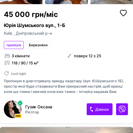
45 000 грн/міс
Юрія Шумського вул., 1-Б
Київ
,
Дніпровський р-н
преміум
Березняки
3 кімнати
поверх 12 з 25
118 / 90 / 15 м²
сьогодні
Пропоную в довготривалу оренду квартиру (вул. Ю.Шумського 1Б),
простір якої буде створювати Вам прекрасний настрій, щоб вранці
коли ще темно і ввечері коли вже темно - інтер’єр надавав Вам
настрій рухатися вперед, щоб підтримувати активний сучасний
стиль життя! Квартира має цікаве рішення(подіум) завдяки якому є
Гузик Оксана
затишний куток де Ви можете працювати чи навчатися, відпочивати,
Дзвінок
Рієлтор
спати і т.д. А взагалі ця квартира - це простір вишуканості з
поєднанням сучасного стилю. Загальна площа квартири 118 кв.м. в
якій розмістилися дві окремі світлі спальні, велика гардеробна
кімната, два санвузли в одному з яких ванна, а в другому - душова