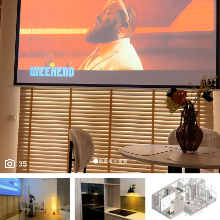
домовленістю . Є відеоогляд
35