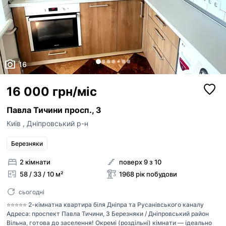
16
16 000 грн/міс
Павла Тичини просп., 3
Київ
,
Дніпровський р-н
Березняки
2 кімнати
поверх 9 з 10
58 / 33 / 10 м²
1968 рік побудови
сьогодні
⭐️⭐️⭐️⭐️⭐️ 2-кімнатна квартира біля Дніпра та Русанівського каналу
Адреса: проспект Павла Тичини, 3 Березняки / Дніпровський район
Вільна, готова до заселення! Окремі (роздільні) кімнати — ідеально