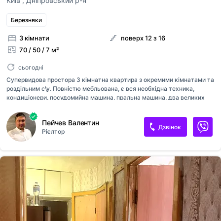
Київ
,
Дніпровський р-н
Березняки
3 кімнати
поверх 12 з 16
70 / 50 / 7 м²
сьогодні
Супервидова простора 3 кімнатна квартира з окремими кімнатами та
роздільним с\у. Повністю мебльована, є вся необхідна техника,
кондиціонери, посудомийна машина, пральна машина, два великих
заскляних балкони, тепла та охайна. поруч Дніпровська набережна,
Русанівський канал, ринок, школа та садочки. до м. Лівобережна 10
Пейчев Валентин
хв. на маршрутці. Поруч торгівельний центр.
Дзвінок
Рієлтор