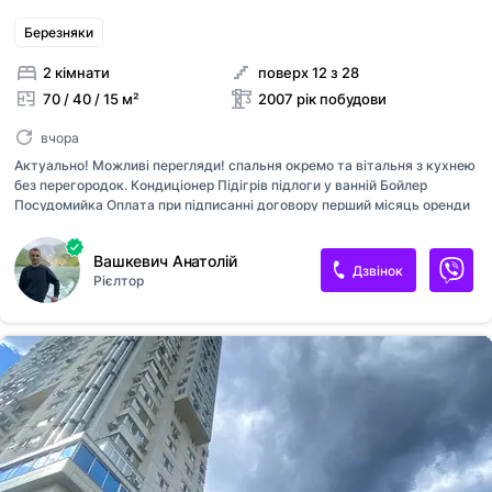
Березняки
2 кімнати
поверх 12 з 28
70 / 40 / 15 м²
2007 рік побудови
вчора
Актуально! Можливі перегляди! спальня окремо та вітальня з кухнею
без перегородок. Кондиціонер Підігрів підлоги у ванній Бойлер
Посудомийка Оплата при підписанні договору перший місяць оренди
та страхова сума власнику. Комісійні послуги 50% від суми оренди.
Мобільно відповім в Viber або телеграм за вказаним номером
Вашкевич Анатолій
Дзвінок
Рієлтор