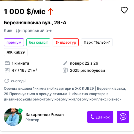
1 000 $/міс
Березняківська вул., 29-А
Київ
,
Дніпровський р-н
преміум
без комісії
відеотур
Парк "Тельбін"
ЖК Kub29
1 кімната
поверх 22 з 26
47 / 16 / 21 м²
2025 рік побудови
сьогодні
Оренда видової 1-кімнатної квартири в ЖК KUB29 | Березняківська,
29 Пропонується в оренду стильна 1-кімнатна квартира з
дизайнерським ремонтом у новому житловому комплексі бізнес-
класу KUB29 від забудовника Ковальська. Квартира з паркінгом на -2
поверсі. Комплекс вирізняється сучасною кубічною архітектурою та
Захарченко Роман
панорамними видами на Дніпро, Русанівську набережну та озеро
Дзвінок
Рієлтор
Тельбін. Великі вікна наповнюють квартиру світлом і відкривають
захоплюючі краєвиди у будь-яку пору року. Квартира повністю
укомплектована всією необхідною технікою та меблями для