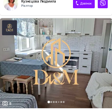
Кузнєцова Людмила
зона, озеро Тельбін, школа, дитячий садок.
Дзвінок
Рієлтор
8