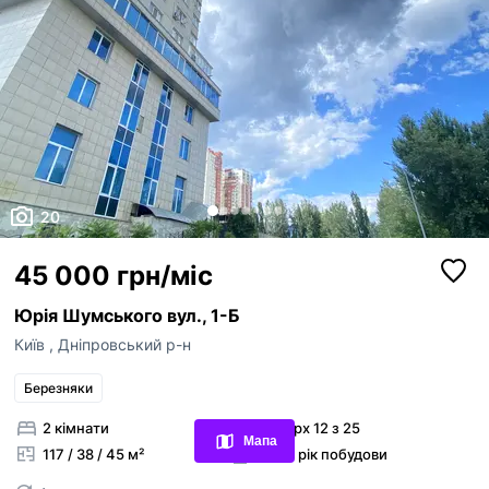
20
45 000 грн/міс
Юрія Шумського вул., 1-Б
Київ
,
Дніпровський р-н
Переглянуті оголошення
Березняки
Обрані оголошення
2 кімнати
поверх 12 з 25
Мапа
117 / 38 / 45 м²
2007 рік побудови
Контакти