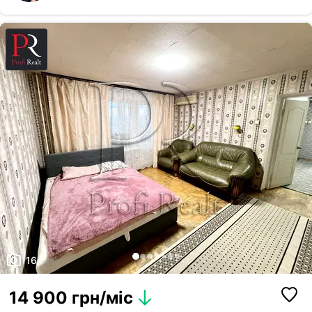
укомплектована необхідними меблями та побутовою технікою:
холодильник, газова плита, духова шафа, витяжка, мікрохвильова
піч, пральна машина, бойлер і телевізор. Два великі розкладні дивани
забезпечать комфортний відпочинок як для однієї людини, так і для
пари чи сім’ї. Окрема пе...
16
14 900 грн/міс