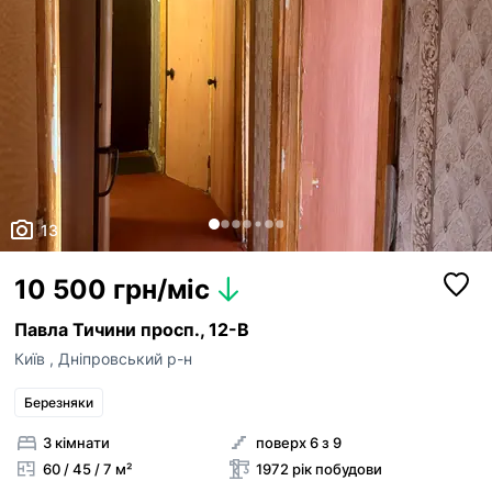
13
10 500 грн/міс
Павла Тичини просп., 12-В
Київ
,
Дніпровський р-н
Березняки
3 кімнати
поверх 6 з 9
60 / 45 / 7 м²
1972 рік побудови