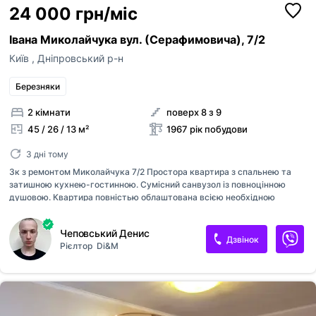
24 000 грн/міс
Івана Миколайчука вул. (Серафимовича), 7/2
Київ
,
Дніпровський р-н
Березняки
2 кімнати
поверх 8 з 9
45 / 26 / 13 м²
1967 рік побудови
3 дні тому
3к з ремонтом Миколайчука 7/2 Простора квартира з спальнею та
затишною кухнею-гостинною. Сумісний санвузол із повноцінною
душовою. Квартира повністью облаштована всією необхідною
технікою: телевізор, посудомийна машина, плита та духова шафа,
пральна машина. Встановлено кондиціонери. Повтістю мебльована
Чеповський Денис
(все що Ви бачите на фото, залишається у користування
Дзвінок
Рієлтор
Di&M
аренаторам). Тихий спальний район на лівому березі, навколо є
декілька шкіл та інших навчальних закладів, також поряд багато
різноманітної інфраструктури такої як: магазини, кав'ярні, ТЦР то що
Поруч розташований міст Патона на правий берег. Готові розглянути
сім'ю і з дітками і з тваринами. Квартира готова до показів та
швидкого з...