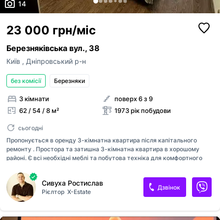
14
23 000 грн/міс
Березняківська вул., 38
Київ
,
Дніпровський р-н
без комісії
Березняки
3 кімнати
поверх 6 з 9
62 / 54 / 8 м²
1973 рік побудови
сьогодні
Пропонується в оренду 3-кімнатна квартира після капітального
ремонту . Простора та затишна 3-кімнатна квартира в хорошому
районі. Є всі необхідні меблі та побутова техніка для комфортного
проживання. Зручна транспортна розв’язка, поруч магазини, школа,
дитячий садок. Є поруч парк та набережна Меблі: двоспальне ліжко з
Сивуха Ростислав
ортопедичними матрасом, диван, шафи , комод Техніка: холодильник,
Дзвінок
Рієлтор
X-Estate
газова плита , духова шафа, пральна машина, бойлер, телевізор,
кондиціонер. Відмінна транспортна розв'язка: метро Лівобережна 10
хв автобусом , зупинки громадського транспорту, супермаркети,
школи, дитячі садки, парки для прогулянок Тваринки за