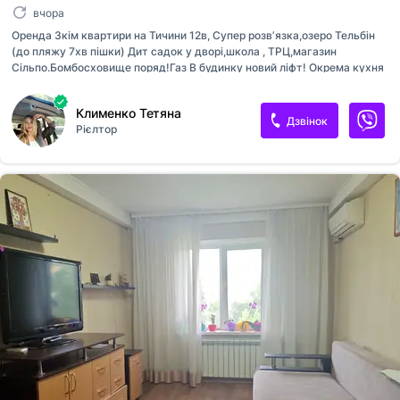
вчора
Оренда 3кім квартири на Тичини 12в, Супер розвʼязка,озеро Тельбін
(до пляжу 7хв пішки) Дит садок у дворі,школа , ТРЦ,магазин
Сільпо.Бомбосховище поряд!Газ В будинку новий ліфт! Окрема кухня
з газовою плитою,3кімнати,2 балкона Комунальні 1700 літо 4500
зима
Клименко Тетяна
Дзвінок
Рієлтор