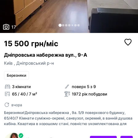
17
15 500 грн/міс
Дніпровська набережна вул., 9-А
Київ
,
Дніпровський р-н
Березняки
3 кімнати
поверх 5 з 9
65 / 40 / 7 м²
1972 рік побудови
вчора
Березняки!Дніпровська набережна , 9а. 5/9 поверхового будинку,
65/40/7 Кімнати суміжно-окремі, санвузол, окремий, в ванній душова
кабіна. Квартира в хорошому стані, повністю укомплектована для
житла. Можна з дітками, можна тваринку. Квартира вільна. Чудове
місце розташування, та транспортна розв'язка. Поруч Дніпро, пляжна