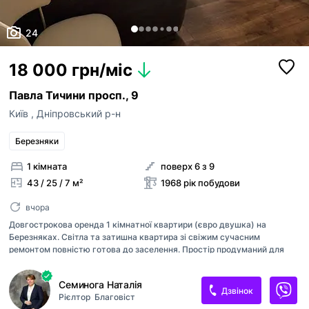
24
18 000 грн/міс
Павла Тичини просп., 9
Київ
,
Дніпровський р-н
Березняки
1 кімната
поверх 6 з 9
43 / 25 / 7 м²
1968 рік побудови
вчора
Довгострокова оренда 1 кімнатної квартири (євро двушка) на
Березняках. Світла та затишна квартира зі свіжим сучасним
ремонтом повністю готова до заселення. Простір продуманий для
комфортного життя: окрема спальня, функціональна кухня-вітальня
та великий засклений балкон на всю довжину квартири. Тут можна
Семинога Наталія
облаштувати затишну зону відпочинку, робоче місце або просто
Дзвінок
Рієлтор
Благовіст
насолоджуватися ранковою кавою. Квартира повністю