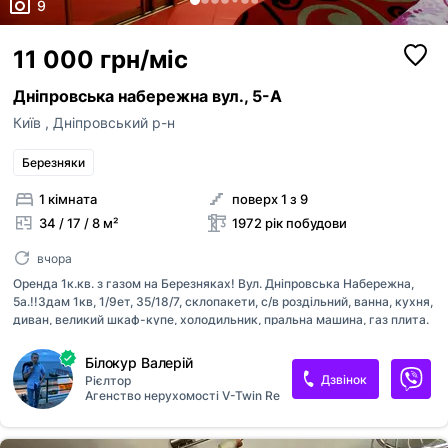
9
11 000 грн/міс
Дніпровська набережна вул., 5-А
Київ
,
Дніпровський р-н
Березняки
1 кімната
поверх 1 з 9
34 / 17 / 8 м²
1972 рік побудови
вчора
Оренда 1к.кв. з газом на Березняках! Вул. Дніпровська Набережна,
5а.!!Здам 1кв, 1/9ет, 35/18/7, склопакети, с/в роздільний, ванна, кухня,
диван, великий шкаф-купе, холодильник, пральна машина, газ плита.
Поруч ТЦ "Сільвер Бриз" з супермаркетом "Сільпо", магазини, аптеки,
через дорогу Дніпро з пляжем.Лічильники на воду, решітки на вікнах,
Білокур Валерій
бронедв., тамбур на 3 квартири. Гарна транспортна розв'язка,
Дзвінок
Рієлтор
недалеко метро "Лівобережна" та "Осокорки". Для 1-2 людей, пари
Агенство нерухомості V-Twin Realty
без дітей та тварин. Оренда- 11000 грн.+ к.п. Перегляд по
домовленості !!