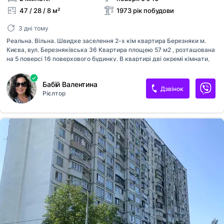
47 / 28 / 8 м²
1973 рік побудови
3 дні тому
Реальна. Вільна. Швидке заселення 2-х кім квартира Березняки м.
Києва, вул. Березняківська 36 Квартира площею 57 м2 , розташована
на 5 поверсі 16 поверхового будинку. В квартирі дві окремі кімнати,
балкон, роздільний санвузол, кухня, просторий коридор, Квартира
укомплектована всією необхідною побутовою технікою та меблями.
Бабій Валентина
Ліжко 2-х спальне Полки Шафа вбудована Ліжко 1- спальне Комод
Дзвінок
Рієлтор
Вбудована кухня Стіл, стільці Пральна, холодильник Поруч з
будинком розвинена інфраструктура району, зручна транспортна
розв'язка. До Метро Осокорки та Лівобережна - 15 хвилин Фото з
квартири Квартира вільна та готова до заселення! Ціна 14000 грн
Агентство