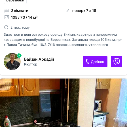
Березняки
3 кімнати
поверх 7 з 16
105 / 70 / 14 м²
2 тиж. тому
Здається в довгострокову оренду 3-кімн. квартира з панорамним
краєвидом в новобудові на Березняках. Загальна площа 105 кв.м, пр-
т Павла Тичини, буд. 16/2, 7/16 поверх. цегляного, утепленого
будинку. 3 окремі кімнати: вітальня + 2 спальні, одна без спального
місця (за потреби - докуплять), велика кухня з вбудованими меблями
Байзан Аркадій
та всією необхідною побутовою технікою: посудомийна та пральна
Дзвінок
Рієлтор
машини, мікрохвильова піч, кондиціонери, велика гардеробна,
простора лоджія, 2 сан.вузли: з душовою кабіною і з ванною.
Закритий двір, у дворі є парковка, підземний паркінг (бомбосховище).
Чудове розташування у самому центрі мікрорайону. Поруч Дніпро з
облаштованою Набережною, озеро Тельбін з великою п...