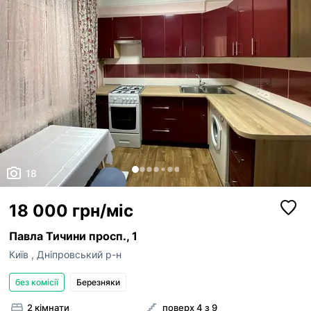
18
18 000 грн/міс
Павла Тичини просп., 1
Київ
,
Дніпровський р-н
без комісії
Березняки
2 кімнати
поверх 4 з 9