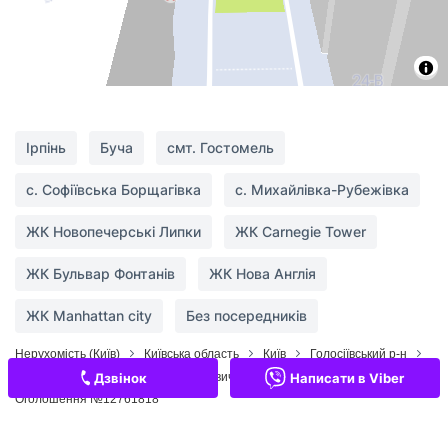
Ірпінь
Буча
смт. Гостомель
с. Софіївська Борщагівка
с. Михайлівка-Рубежівка
ЖК Новопечерські Липки
ЖК Carnegie Tower
ЖК Бульвар Фонтанів
ЖК Нова Англія
Переглянуті оголошення
1
ЖК Manhattan city
Без посередників
Обрані оголошення
Нерухомість (Київ)
Київська область
Київ
Голосіївський р-н
Продаж квартир Михайла Максимовича вул. (Онуфрія Трутенка)
Дзвінок
Написати в Viber
Контакти
Оголошення №12761818