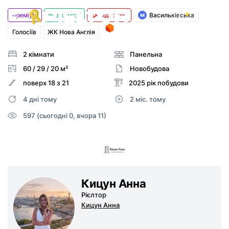
преміум
без комісії
відеотур
Васильківська
Вхід
Голосіїв
ЖК Нова Англія
Реєстрація
2 кімнати
Панельна
60 / 29 / 20 м²
Новобудова
поверх 18 з 21
2025 рік побудови
4 дні тому
2 міс. тому
597 (сьогодні 0, вчора 11)
Кицун Анна
Рієлтор
Кицун Анна