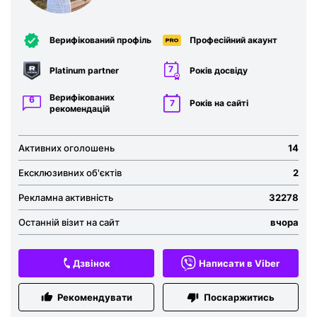
Верифікований профіль
Професійний акаунт
7
Platinum partner
Років досвіду
Верифікованих
6
7
Років на сайті
рекомендацій
Активних оголошень
14
Ексклюзивних об'єктів
2
Рекламна активність
32278
Останній візит на сайт
вчора
Дзвінок
Написати в Viber
Рекомендувати
Поскаржитись