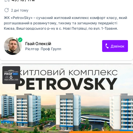
2 дні тому
ЖК «PetrovSky» – сучасний житловий комплекс комфорт класу, який
розташований в розвинутому, тихому та затишному передмісті
Києва, Вишгородського р-ну в с. Нові Петрівці, по вул. 1-Травня.
Зручна транспортна розв’язка до Києва (11 км.), всього в 20 хвилинах
від метро Героїв Дніпра – Почайна» (Оболонський район), транспорт
Гвай Олексій
курсує до пізнього вечора – 23.00. «PetrovSky» будується надійним
Дзвінок
Рієлтор
Проф Групп
забудовником, у якого введено в експлуатацію більше ніж 30
будинків з 2010 року, продаж здійснює «Проф-Групп» Development.
Комплекс складається з 5-ти житлових 9-ти поверхових будинків, які
зводяться з червоної цегли та мають монолітне міжповерхове
перекриття та власне газове опаленням (двоконтурний газовий к...