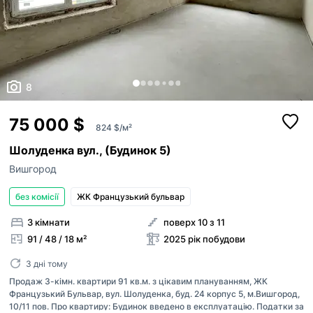
8
75 000 $
824 $/м²
Шолуденка вул., (Будинок 5)
Вишгород
без комісії
ЖК Французький бульвар
3 кімнати
поверх 10 з 11
91 / 48 / 18 м²
2025 рік побудови
3 дні тому
Продаж 3-кімн. квартири 91 кв.м. з цікавим плануванням, ЖК
Французький Бульвар, вул. Шолуденка, буд. 24 корпус 5, м.Вишгород,
10/11 пов. Про квартиру: Будинок введено в експлуатацію. Податки за