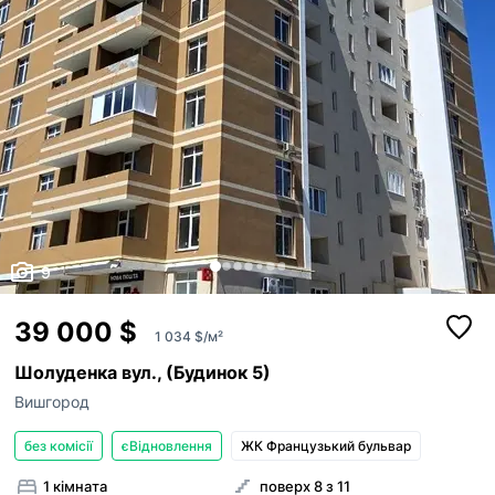
ким із рієлторів вашого агентства їх закріпити.
Оголошення неактуальне
Зареєструйте рієлторів АН на
RIELTOR.UA
, т
привʼяжіть їхні акаунти до акаунту АН, щоб:
Неправильні фото
бачити сукупну статистику та витрати п
Неправильне відео
оголошенням ваших рієлторів,
поповнювати баланс вашим рієлторам,
Неправильна адреса
бачити в кабінеті всі оголошення, створ
вашими рієлторами,
Інше
Прикріпити файл
оголошення рієлторів були брендовані 
Максимум 10 Мб на одне фото, формат: jpeg/j
Я - власник об'єкту
вашого АН
Це мій ексклюзив
Надіслати
9
Об'єкт не існує
39 000 $
1 034 $/м²
Шолуденка вул., (Будинок 5)
Вишгород
без комісії
єВідновлення
ЖК Французький бульвар
1 кімната
поверх 8 з 11