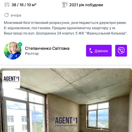
38 / 16 / 10 м²
2021 рік побудови
вчора
Можливий безготівковий розрахунок, розглядаються держпрограми:
Є-відновлення, постанови. Продам однокімнатну квартиру у м.
Вишгороді по вул. Шолуденка 24 корпус 5 ЖК "Французький бульвар",
квартира розташована на 8 поверсі 10-ти поверхового цегляного
будинку, загальною площею 37,7 кв.м., кімната 16,1 кв.м., кухня 9,7
Степанченко Світлана
кв.м., стан після будівельників, зроблена чорнова штукатурка, під
Дзвінок
Рієлтор
ремонт, лоджія не засклена, санвузол сумісний, до квартири
підведені точки комунікацій, є лічильники на газ, електрику, воду.
Квартира з індивідуальним опаленням, встановлений двоконтурний
газовий котел. Поруч з будинком знаходяться укриття, зупинки
громадського транспорту, кав'ярні, магазини. Неподалік
супермарке...