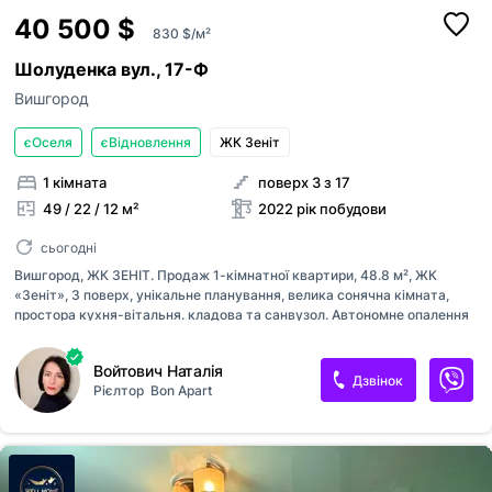
40 500 $
830 $/м²
Шолуденка вул., 17-Ф
Вишгород
єОселя
єВідновлення
ЖК Зеніт
1 кімната
поверх 3 з 17
49 / 22 / 12 м²
2022 рік побудови
сьогодні
Вишгород, ЖК ЗЕНІТ. Продаж 1-кімнатної квартири, 48.8 м², ЖК
«Зеніт», 3 поверх, унікальне планування, велика сонячна кімната,
простора кухня-вітальня. кладова та санвузол. Автономне опалення
(дахова котельня). Будинок введений в експлуатацію, документи
готові. Створено ОСББ. Будинок на стадії підключення міських
Войтович Наталія
комунікацій та підписання договорів з комунальними компаніями. 20
Дзвінок
Рієлтор
Bon Apart
хв до Києва, поруч зона відпочинку. Ідеально для життя та інвестиції.
На перших поверхах будуть розміщуватися аптеки, магазини,
сервіси, служба експлуатації; Газобетоні стіни з додатковим
утепленням з мінеральної вати — комфорт у будь-яку пору року;
Комплексне озеленення, дитячі майдан...