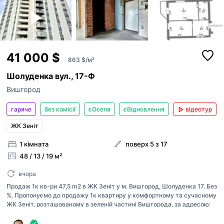
41 000 $
863 $/м²
Шолуденка вул., 17-Ф
Вишгород
гаряче
без комісії
єОселя
єВідновлення
відеотур
ЖК Зеніт
1 кімната
поверх 5 з 17
48 / 13 / 19 м²
вчора
Продаж 1к кв-ри 47,5 m2 в ЖК Зеніт у м. Вишгород, Шолуденка 17. Без
%. Пропонуємо до продажу 1к квартиру у комфортному та сучасному
ЖК Зеніт, розташованому в зеленій частині Вишгорода, за адресою:
Київська обл., Вишгородський район, місто Вишгород, вул.
Шолуденка, буд. 17-Ф. Це не просто квартира — це ваша тиха гавань