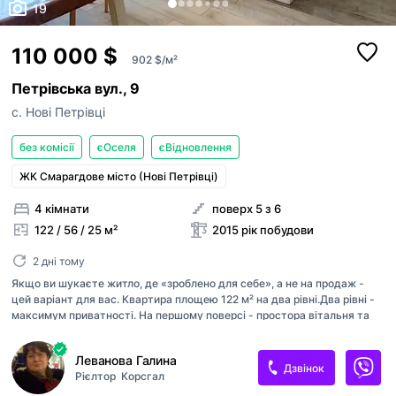
19
110 000 $
902 $/м²
Петрівська вул., 9
с. Нові Петрівці
без комісії
єОселя
єВідновлення
ЖК Смарагдове місто (Нові Петрівці)
4 кімнати
поверх 5 з 6
122 / 56 / 25 м²
2015 рік побудови
2 дні тому
Якщо ви шукаєте житло, де «зроблено для себе», а не на продаж -
цей варіант для вас. Квартира площею 122 м² на два рівні. ​Два рівні -
максимум приватності. На першому поверсі - простора вітальня та
кухня-їдальня для всієї родини. На другому - тиха зона спалень. ​
Кухня вашої мрії: Велика робоча поверхня з кухонним «островом».
Леванова Галина
Автономне опалення (надійний двоконтурний котел Roca).
Дзвінок
Рієлтор
Корсгал
Встановлено систему фільтрації води. Тепла підлога забезпечує
комфорт у прохолодну пору. ​Встановлені кондиціонери, тому влітку у