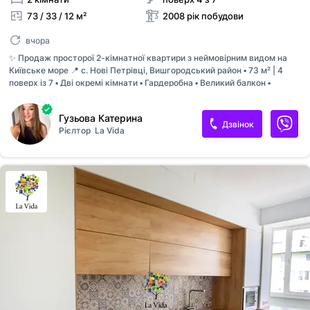
73 / 33 / 12 м²
2008 рік побудови
вчора
✨ Продаж просторої 2-кімнатної квартири з неймовірним видом на
Київське море 📍 с. Нові Петрівці, Вишгородський район ▪️ 73 м² | 4
поверх із 7 ▪️ Дві окремі кімнати ▪️ Гардеробна ▪️ Великий балкон ▪️
Роздільний санвузол ▪️ Двостороннє планування Квартира світла,
простора та затишна. Виконаний ремонт у хорошому житловому
Гузьова Катерина
стані, за бажанням можна зробити косметику. Все, що на фото —
Дзвінок
Рієлтор
La Vida
залишається новим власникам. 🏡 Будинок 2008 року побудови,
оснащений генератором на освітлення, ліфт та насоси, має власну
котельню, індивідуальні лічильники та укриття. 🚪 Додатково: є
тамбур на дві квартири — зручний та безпечний простір перед
входом. 🔐 Закрита територія комплексу: • відеоспостереження • два
з...