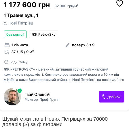
1 177 600 грн
32 000 грн/м²
1 Травня вул., 1
с. Нові Петрівці
без комісії
ЖК PetrovSky
1 кімната
поверх 3 з 9
37 / 15 / 9 м²
2 дні тому
ЖК «PETROVSKY» - це тихий, затишний і сучасний житловий
комплекс в передмісті. Комплекс розташований всього в 10 км від
м.Київ, а саме Вишгородський район, с. Нові Петрівці, на розі вул. 1-го
Травня та пров. 1-го Травня. Інтервал поїздки до метро Героїв Дніпра
займає всього 15-20 хвилин громадським транспортом. Регулярні
Гвай Олексій
перевезення, гарне транспортне сполучення. Комплекс складається
Дзвінок
Рієлтор
Проф Групп
з п’яти , 9-ти поверхових цегляних будинків. На території комплексу
передбачена наземна гостьова парковка , сучасний благоустрій,
озеленення подвір'я і безпечні дитячі майданчики. Комплектація
квартири: - чорнова штукатурка(обробка) стін, - вхідні металеві
Шукайте житло в Нових Петрівцях за 70000
двері, - сантехніка розведена по стоякам, - металопласти...
доларів ($) за фільтрами