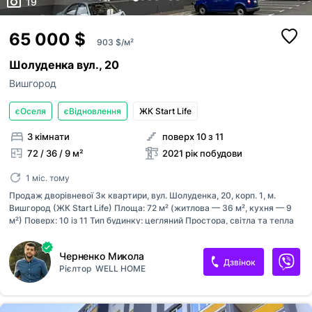
19
65 000 $
903 $/м²
Шолуденка вул., 20
Вишгород
єОселя
єВідновлення
ЖК Start Life
3 кімнати
поверх 10 з 11
72 / 36 / 9 м²
2021 рік побудови
1 міс. тому
Продаж дворівневої 3к квартири, вул. Шолуденка, 20, корп. 1, м.
Вишгород (ЖК Start Life) Площа: 72 м² (житлова — 36 м², кухня — 9
м²) Поверх: 10 із 11 Тип будинку: цегляний Простора, світла та тепла
дворівнева квартира зі зручним і продуманим плануванням: дві
окремі кімнати, вітальня, кухня, два санвузли, гардеробна та два
Черненко Микола
засклені балкони. Квартира без ремонту (після забудовника). Стіни —
Дзвінок
Рієлтор
WELL HOME
цегляні, підготовлені під чистове оздоблення. Стеля — бетонна, без
оздоблення. Підлога вирівняна. Повністю розведені електропроводка,
системи водопостачання та каналізації. Встановлено лічильники на
воду, тепло й електроенергію. Будинок має власну газову котельню