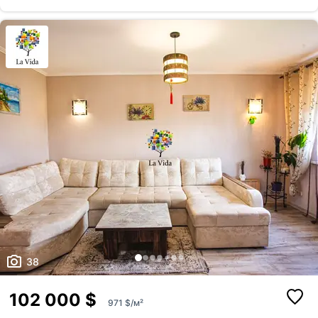
вас завжди буде свіжо. ​Місця для зберігання: Велика гардеробна, дві
шафи-купе та бонус, який рідко зустрінеш у квартирах - власне
горище зі зручними сходами для зберігання габаритних р...
38
102 000 $
971 $/м²