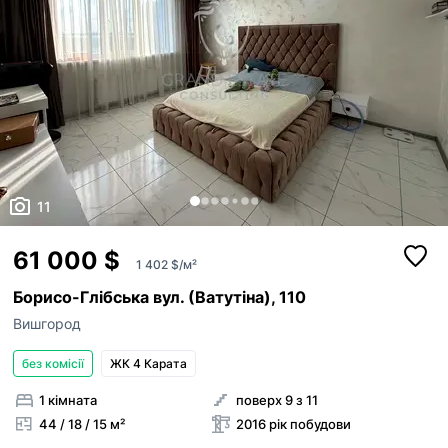
11
61 000 $
1 402 $/м²
Борисо-Глібська вул. (Ватутіна), 110
Вишгород
без комісії
ЖК 4 Карата
1 кімната
поверх 9 з 11
44 / 18 / 15 м²
2016 рік побудови