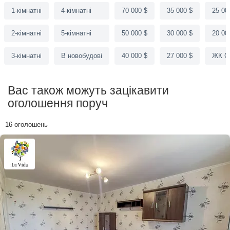
1-кімнатні
4-кімнатні
70 000 $
35 000 $
25 00
2-кімнатні
5-кімнатні
50 000 $
30 000 $
20 00
3-кімнатні
В новобудові
40 000 $
27 000 $
ЖК См
Вас також можуть зацікавити
оголошення поруч
16 оголошень