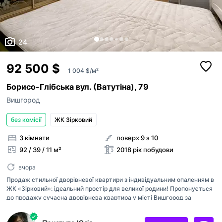
24
92 500 $
1 004 $/м²
Борисо-Глібська вул. (Ватутіна), 79
Вишгород
без комісії
ЖК Зірковий
3 кімнати
поверх 9 з 10
92 / 39 / 11 м²
2018 рік побудови
вчора
Продаж стильної дворівневої квартири з індивідуальним опаленням в
ЖК «Зірковий»: ідеальний простір для великої родини! Пропонується
до продажу сучасна дворівнева квартира у місті Вишгород за
адресою: вулиця Борисо-Глібська, 79. Це ідеальний варіант для
родини, яка понад усе цінує простір, комфорт та безпечне