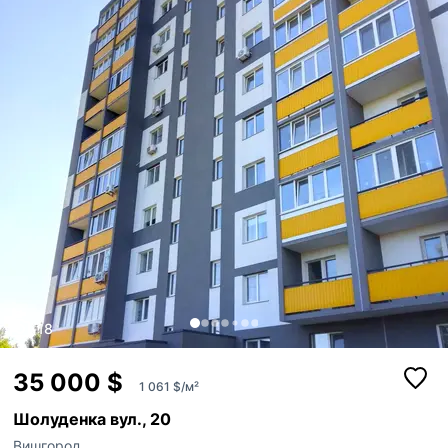
на даху. Будівля зведена з червоної цегли...
18
35 000 $
1 061 $/м²
Шолуденка вул., 20
Вишгород