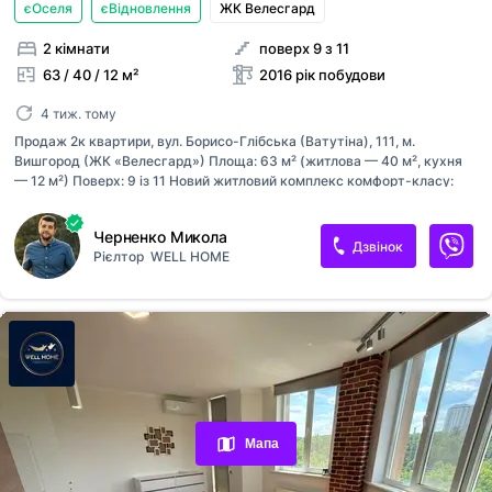
єОселя
єВідновлення
ЖК Велесгард
2 кімнати
поверх 9 з 11
63 / 40 / 12 м²
2016 рік побудови
4 тиж. тому
Продаж 2к квартири, вул. Борисо-Глібська (Ватутіна), 111, м.
Вишгород (ЖК «Велесгард») Площа: 63 м² (житлова — 40 м², кухня
— 12 м²) Поверх: 9 із 11 Новий житловий комплекс комфорт-класу:
будинок збудований за монолітно-каркасною технологією. Стіни —
цегляні, будинок утеплений. Квартира тепла та світла, із хорошим
Черненко Микола
ремонтом і зручним плануванням: дві окремі кімнати, простора кухня,
Дзвінок
Рієлтор
WELL HOME
два санвузли, незасклений балкон. Квартира продається з меблями
та технікою — усе залишається новому власнику. Техніка та
обладнання: холодильник, газова варильна поверхня, духова шафа,
мікрохвильова піч, пральна машина, телевізор. Встановлено
двоконтурний котел, який забезпечує автономне опалення та гаряче
вод...
Переглянуті оголошення
Обрані оголошення
Мапа
Контакти