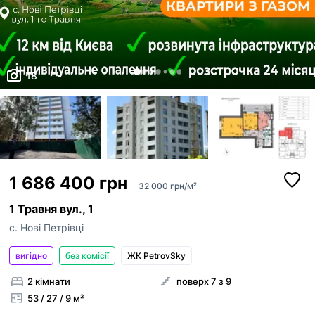
18
1 686 400 грн
32 000 грн/м²
1 Травня вул., 1
с. Нові Петрівці
вигідно
без комісії
ЖК PetrovSky
2 кімнати
поверх 7 з 9
53 / 27 / 9 м²