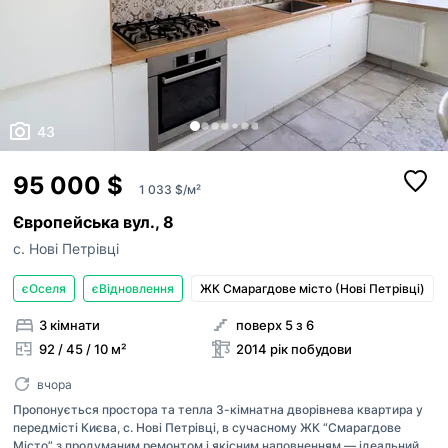
43
95 000 $
1 033 $/м²
Європейська вул., 8
с. Нові Петрівці
єОселя
єВідновлення
ЖК Смарагдове місто (Нові Петрівці)
3 кімнати
поверх 5 з 6
92 / 45 / 10 м²
2014 рік побудови
вчора
Пропонується простора та тепла 3-кімнатна дворівнева квартира у
передмісті Києва, с. Нові Петрівці, в сучасному ЖК “Смарагдове
Місто” з продуманим ремонтом і якісним наповненням — ідеальний