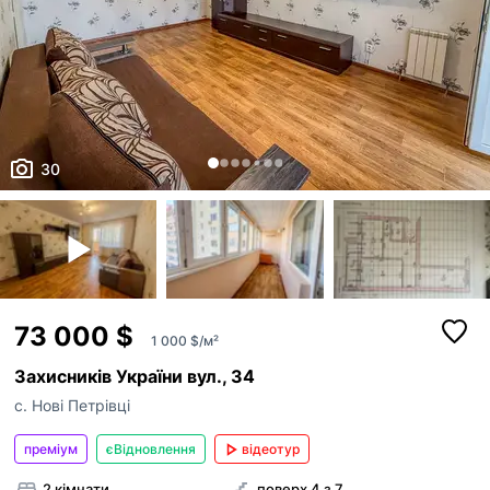
30
73 000 $
1 000 $/м²
Захисників України вул., 34
с. Нові Петрівці
преміум
єВідновлення
відеотур
2 кімнати
поверх 4 з 7