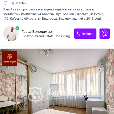
6 днів тому
Вашій увазі пропонується видова однокімнатна квартира в
житловому комплексі «4 Карата», вул. Борисо-Глібська(Ватутіна),
110, Київська область, м. Вишгород. Будинок зданий у 2016 році.
Квартира загальною площею 43.5 кв.м, розташована на 9 поверсі 11
поверхового будинку. Зроблено сучасний авторський ремонт.
Гавва Володимир
Продумане планування: - Простора кухня-вітальня; - Спальня
Дзвінок
Рієлтор
Grand Estate Consulting
кімната; - Гардеробна; - Санвузол; - Передпокій. У квартирі є все
необхідне для комфортного життя, укомплектована меблями та
побутовою технікою: духова шафа, варильна поверхня, холодильник,
посудомийка, витяжка, пральна машина, телевізор. По всій площі
квартири тепла підлога. Територія ЖК закрита, є дитячі майданчики,
футбольн...