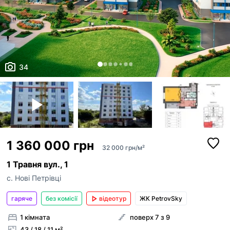
34
1 360 000 грн
32 000 грн/м²
1 Травня вул., 1
с. Нові Петрівці
гаряче
без комісії
відеотур
ЖК PetrovSky
1 кімната
поверх 7 з 9
43 / 18 / 11 м²