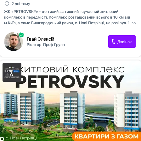
2 дні тому
ЖК «PETROVSKY» - це тихий, затишний і сучасний житловий
комплекс в передмісті. Комплекс розташований всього в 10 км від
м.Київ, а саме Вишгородський район, с. Нові Петрівці, на розі вул. 1-го
Травня та пров. 1-го Травня. Інтервал поїздки до метро Героїв Дніпра
займає всього 15-20 хвилин громадським транспортом. Регулярні
Гвай Олексій
перевезення, гарне транспортне сполучення. Комплекс складається
Дзвінок
Рієлтор
Проф Групп
з п’яти , 9-ти поверхових цегляних будинків. На території комплексу
передбачена наземна гостьова парковка , сучасний благоустрій,
озеленення подвір'я і безпечні дитячі майданчики. Комплектація
квартири: - чорнова штукатурка(обробка) стін, - вхідні металеві
двері, - сантехніка розведена по стоякам, - металопласти...