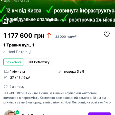
16
1 177 600 грн
32 000 грн/м²
1 Травня вул., 1
с. Нові Петрівці
без комісії
ЖК PetrovSky
1 кімната
поверх 3 з 9
37 / 15 / 9 м²
2 дні тому
ЖК «PETROVSKY» - це тихий, затишний і сучасний житловий
комплекс в передмісті. Комплекс розташований всього в 10 км від
м.Київ, а саме Вишгородський район, с. Нові Петрівці, на розі вул. 1-го
Травня та пров. 1-го Травня. Інтервал поїздки до метро Героїв Дніпра
займає всього 15-20 хвилин громадським транспортом. Регулярні