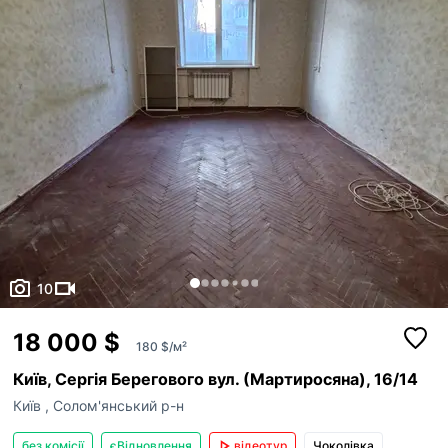
10
18 000 $
180 $/м²
Київ, Сергія Берегового вул. (Мартиросяна), 16/14
Київ
,
Солом'янський р-н
без комісії
єВідновлення
відеотур
Чоколівка