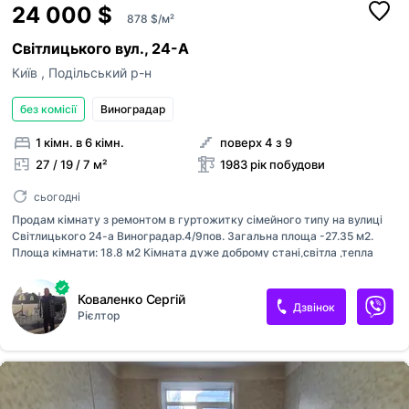
24 000 $
878 $/м²
Світлицького вул., 24-А
Київ
,
Подільський р-н
без комісії
Виноградар
1 кімн. в 6 кімн.
поверх 4 з 9
27 / 19 / 7 м²
1983 рік побудови
сьогодні
Продам кімнату з ремонтом в гуртожитку сімейного типу на вулиці
Світлицького 24-а Виноградар.4/9пов. Загальна площа -27.35 м2.
Площа кімнати: 18.8 м2 Кімната дуже доброму стані,світла ,тепла
взимку.Чудовий вигляд з вікна у всі пори року.В кімнаті залишаються
меблі і техніка за домовленістю..Чудовий вигляд з вікна у всі пори
Коваленко Сергій
року Загальна кухня 15 кв,метрів у кожного є своє окреме місце ,є
Дзвінок
Рієлтор
дві душеві,два туалети, бойлер.Сусіди
добрі,привітні,охайні,підтримують чистоту на поверсі, всі сусіди без
шкідливих звичок. Будинок з керамічної цегли 1983 р. Будинок
знаходиться в тихому місці, поруч поліклініка, дит. садок, 2-і школи,
розвинена інфраструктура, є все необхідне для життя та відпочинку.
Док...