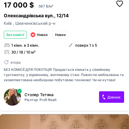
17 000 $
567 $/м²
Олександрівська вул., 12/14
Київ
,
Шевченківський р-н
без комісії
Нивки
Нивки
1 кімн. в 3 кімн.
поверх 1 з 5
30 / 18 / 10 м²
вчора
БЕЗ КОМІСІЇ ДЛЯ ПОКУПЦЯ! Продається кімната у сімейному
гуртожитку, у відмінному, житловому стані. Повністю мебльована та
укомплектована необхідною побутовою технікою! Чи не кутова!
Станція метро Нивки -3 хвилини ходьби! Будинок з червоної цегли,
взимку дуже тепло, влітку-прохолодно! Секція на 8 власників. Кухня
Столяр Тетяна
велика. Кожен власник має індивідуальне місце для приготування
Дзвінок
Рієлтор
Profi Realt
їжі. Є кімната для сушіння, де кожен власник має свою пральну
машину. Душова обкладена плиткою, бойлер. Інфраструктура
розвинена: поряд дитячі садки, школи, супермаркети, ресторани.
Дуже вигідна пропозиція, та зручне місце розташування! Продаж
здійснюється за договором та ціною, узгодженою з власником, без
комісії для пок...