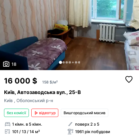
18
16 000 $
158 $/м²
Київ, Автозаводська вул., 25-В
Київ
,
Оболонський р-н
без комісії
відеотур
Вишгородський масив
1 кімн. в 5 кімн.
поверх 2 з 5
101 / 13 / 14 м²
1961 рік побудови