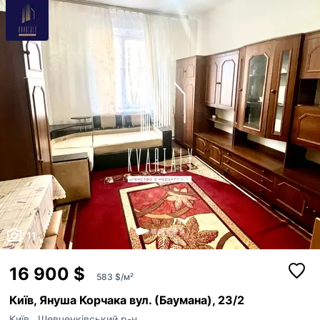
11
16 900 $
583 $/м²
Київ, Януша Корчака вул. (Баумана), 23/2
Київ
,
Шевченківський р-н