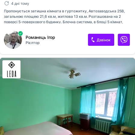
4 дні тому
Пропонується затишна кімната в гуртожитку, Автозаводська 25В,
загальною площею 21,6 кв.м, житлова 13 кв.м. Розташована на 2
поверсі 5-поверхового будинку. Блочна система, в блоці 5 кімнат,
кухня 14,2 кв.м (газова плита) на блок, туалет на дві кімнати. Кімната
повністю готова до проживання: залишається вся обстановка.
Романець Ігор
Світла, тепла, з усіма необхідними зручностями чудовий варіант для
Дзвінок
Рієлтор
себе або під оренду. Будинок знаходиться в Оболонському районі,
зручна транспортна розв'язка, поруч магазини, школи, зупинки
громадського транспорту.