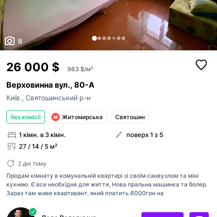
8
26 000 $
963 $/м²
Верховинна вул., 80-А
Київ
,
Святошинський р-н
без комісії
Житомирська
Святошин
1 кімн. в 3 кімн.
поверх 1 з 5
27 / 14 / 5 м²
2 дні тому
Продам кімнату в комунальній квартирі зі своїм санвузлом та міні
кухнею. Є все необхідне для життя, Нова пральна машинка та болер.
Зараз там живе квартирант, який платить 6000грн на
місяць+комунальні послуги. Відмінна інфраструктура та транспортна
розв'язка. До метро Житомирська або Академмістечко піша