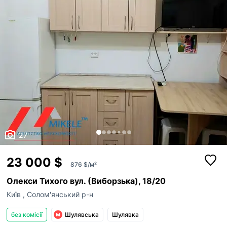
27
23 000 $
876 $/м²
Олекси Тихого вул. (Виборзька), 18/20
Київ
,
Солом'янський р-н
без комісії
Шулявська
Шулявка