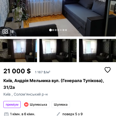
ким із рієлторів вашого агентства їх закріпити.
Оголошення неактуальне
Зареєструйте рієлторів АН на
RIELTOR.UA
, т
привʼяжіть їхні акаунти до акаунту АН, щоб:
Неправильні фото
бачити сукупну статистику та витрати п
Неправильне відео
оголошенням ваших рієлторів,
18
поповнювати баланс вашим рієлторам,
Неправильна адреса
бачити в кабінеті всі оголошення, створ
вашими рієлторами,
Інше
Прикріпити файл
оголошення рієлторів були брендовані 
Максимум 10 Мб на одне фото, формат: jpeg/j
Я - власник об'єкту
вашого АН
Це мій ексклюзив
Надіслати
Об'єкт не існує
21 000 $
1 167 $/м²
Київ, Андрія Мельника вул. (Генерала Тупікова),
31/2а
Київ
,
Солом'янський р-н
преміум
Шулявська
Шулявка
1 кімн. в 6 кімн.
поверх 5 з 9