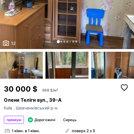
12
30 000 $
968 $/м²
Олени Теліги вул., 39-А
Київ
,
Шевченківський р-н
преміум
Дорогожичі
Сирець
1 кімн. в 1 кімн.
поверх 2 з 5