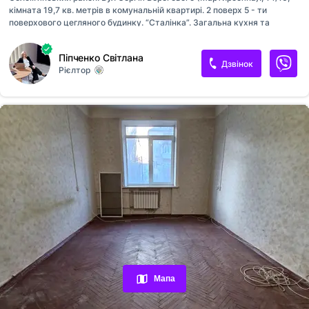
кімната 19,7 кв. метрів в комунальній квартирі. 2 поверх 5 - ти
поверхового цегляного будинку. “Сталінка”. Загальна кухня та
санвузол, є комора. Приємні сусіди. В кімнаті поміняно вікна та
батареї. Нова мідна проводка. Розвинена інфраструктура - поруч
Піпченко Світлана
супермаркети, навчальні заклади, ринок. Найближче метро -
Дзвінок
Рієлтор
Шулявська.
Переглянуті оголошення
Обрані оголошення
Мапа
Контакти