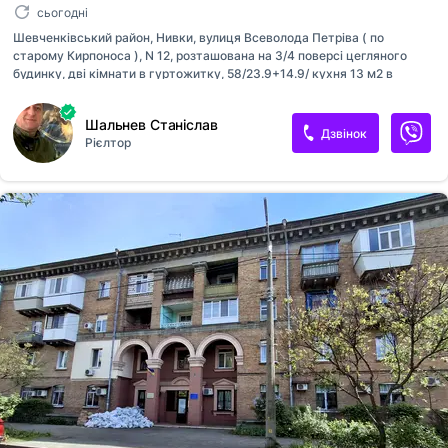
сьогодні
Шевченківський район, Нивки, вулиця Всеволода Петріва ( по
старому Кирпоноса ), N 12, розташована на 3/4 поверсі цегляного
будинку, дві кімнати в гуртожитку, 58/23.9+14.9/ кухня 13 м2 в
загальному користуванні на 5 сімей ( по 2 кімнати на кожну сім’ю ),
весь поверх закривається, чисто, охайно, два санвузли окремо від
Шальнев Станіслав
ванної кімнати, вільний прохід між розташованими пральними
Дзвінок
Рієлтор
машинками, свій балкон з кімнати та один додатково на поверх, вікна
у двір, південна сторона, поли деревʼяні (доска ), зверху лінолеум,
кондиціонер, склопакети, не кутова, чудові сусіди, в місцях
загального користування - порядок, продається з меблями та
частково побутовою технікою, є гараж ( окремо ), укриття в двох с...