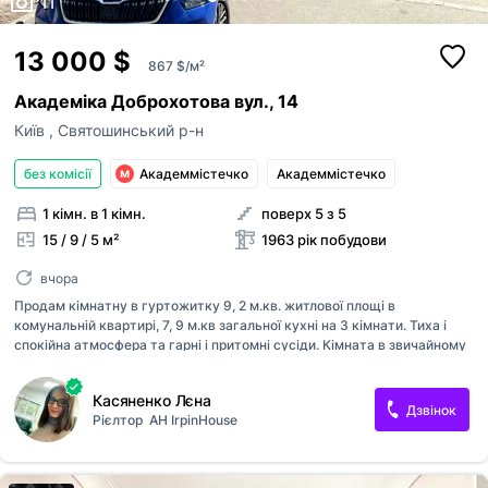
11
13 000 $
867 $/м²
Академіка Доброхотова вул., 14
Київ
,
Святошинський р-н
без комісії
Академмістечко
Академмістечко
1 кімн. в 1 кімн.
поверх 5 з 5
15 / 9 / 5 м²
1963 рік побудови
вчора
Продам кімнатну в гуртожитку 9, 2 м.кв. житлової площі в
комунальній квартирі, 7, 9 м.кв загальної кухні на 3 кімнати. Тиха і
спокійна атмосфера та гарні і притомні сусіди. Кімната в звичайному
квартирному будинку, в якому лише на 5му поверсі комунальні
кімнати. В кімнаті металопластикове вікно та вмонтовані шафи з
Касяненко Лєна
антресолями. Шикарна локація, біля метро, 5 хв пішки. Поряд з
Дзвінок
Рієлтор
АН IrpinHouse
будинком є всі необхідні магазини та супермаркети (АТБ, Фора).