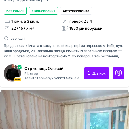
без комісії
єВідновлення
Автозаводська
1 кімн. в 3 кімн.
поверх 2 з 4
22 / 15 / 7 м²
1953 рік побудови
сьогодні
Продається кімната в комунальній квартирі за адресою: м. Київ, вул.
Вишгородська, 29. Загальна площа кімнати із загальною площею —
22 м². Розташована на комфортному 2-му поверсі. Стан житловий,
задовільний — можна заїжджати та поступово облаштовувати
простір під власні потреби. Переваги локації: -Поруч парк
Стріченець Олексій
«Крістерова Гірка», лісопаркові зони та місця для прогулянок.
Дзвінок
Рієлтор
-Зручне транспортне сполучення — громадський транспорт у різні
Агентство нерухомості SaySale
райони міста, швидкий виїзд до станцій метро «Оболонь», «Мінська»
та «Героїв Дніпра». -У пішій доступності супермаркети, магазини,
аптеки, банки, школи, дитячі садки та інша необхідна
інфраструктура. Поряд знаходяться ТРЦ, ринок та місця для
відпочинку. Ця кімнат...