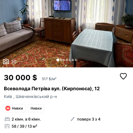
30
30 000 $
517 $/м²
Всеволода Петріва вул. (Кирпоноса), 12
Київ
,
Шевченківський р-н
Нивки
Нивки
2 кімн. в 6 кімн.
поверх 3 з 4
58 / 39 / 13 м²