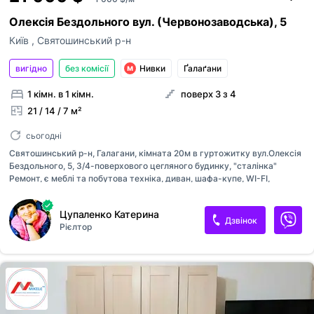
Олексія Бездольного вул. (Червонозаводська), 5
Київ
,
Святошинський р-н
вигідно
без комісії
Нивки
Ґалаґани
1 кімн. в 1 кімн.
поверх 3 з 4
21 / 14 / 7 м²
сьогодні
Святошинський р-н, Галагани, кімната 20м в гуртожитку вул.Олексія
Бездольного, 5, 3/4-поверхового цегляного будинку, "сталінка"
Ремонт, є меблі та побутова техніка, диван, шафа-купе, WI-FI,
бронедверь, великий балкон. Прекрасне місцерозташування -поруч
зупинки траспорту на усі напрямки(Берестейський проспект), до м.
Цупаленко Катерина
Нивки - 3 хвилини пішки. Розвинена інфраструктура - спорткомплекс,
Дзвінок
Рієлтор
поруч магазини, Сільпо, ринок, парк. Ціна 21000 доларів, без комісії