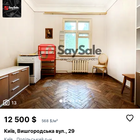
13
12 500 $
568 $/м²
Київ, Вишгородська вул., 29
Київ
,
Подільський р-н