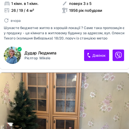
1 кімн. в 1 кімн.
поверх 3 з 5
26 / 19 / 4 м²
1956 рік побудови
вчора
Шукаєте бюджетне житло в хорошій локації ? Саме така пропозиція є
у продажу - це кімната в житловому будинку за адресом, вул. Олекси
Тихого (колишня Виборзька) 18/20, поруч із станцією метро
Шулявська та метро Політехнічний інститут (КПІ). Світла, простора
кімната, загальною площею 26м2, житловою 19м2, розташована на 3
Дудар Людмила
поверсі 5 поверхового цегляного будинку. На поверсі є загальна
Дзвінок
Рієлтор
Mikele
кухня, туалет та душова з ремонтом. Для нагріву води встановлено
бойлер. В кімнаті зроблений ремонт, мебльована, чиста, світла,
склопаке...