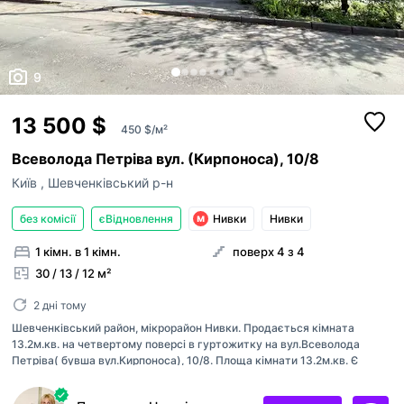
9
13 500 $
450 $/м²
Всеволода Петріва вул. (Кирпоноса), 10/8
Київ
,
Шевченківський р-н
без комісії
єВідновлення
Нивки
Нивки
1 кімн. в 1 кімн.
поверх 4 з 4
30 / 13 / 12 м²
2 дні тому
Шевченківський район, мікрорайон Нивки. Продається кімната
13.2м.кв. на четвертому поверсі в гуртожитку на вул.Всеволода
Петріва( бувша вул.Кирпоноса), 10/8. Площа кімнати 13.2м.кв. Є
можливість зробити вихід на балкон. Потребує капітального ремонту.
У продавця 100% право власності . Кухня і санвузол загального