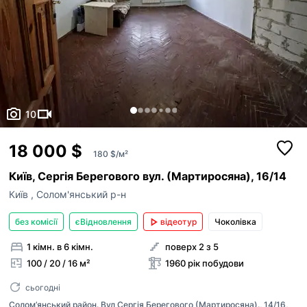
10
18 000 $
180 $/м²
Київ, Сергія Берегового вул. (Мартиросяна), 16/14
Київ
,
Солом'янський р-н
без комісії
єВідновлення
відеотур
Чоколівка
1 кімн. в 6 кімн.
поверх 2 з 5
100 / 20 / 16 м²
1960 рік побудови
сьогодні
Солом’янський район. Вул Сергія Берегового (Мартиросяна)., 14/16,