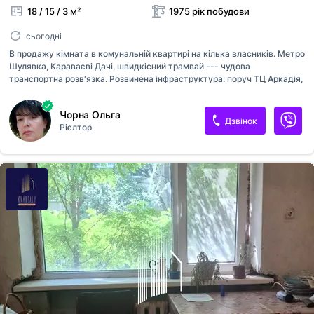
18 / 15 / 3 м²
1975 рік побудови
сьогодні
В продажу кімната в комунальній квартирі на кілька власників. Метро
Шулявка, Караваєві Дачі, швидкісний трамвай --- чудова
транспортна розв'язка. Розвинена інфраструктура: поруч ТЦ Аркадія,
Космополіт, спортлайф, бізнес-центри, навчальні заклади, дитячі
заклади, медмістечко. Квартира з якісним ремонтом, нові меблі:
Чорна Ольга
шафа купе, кухонний вугол, розкладний диван та крісло;
Дзвінок
Рієлтор
встановлений кондиціонер, металопластикове вікно, утеплена зовні.
Своє місце на кухні, в кладовій, додаткова шафа на блоці. Приємні
спокійні сусіди. Чудовий варіант для здачі в оренду. Комісія 5%