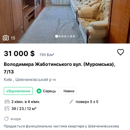
15
31 000 $
795 $/м²
Володимира Жаботинського вул. (Муромська),
7/13
Київ
,
Шевченківський р-н
єВідновлення
Сирець
Нивки
2 кімн. в 4 кімн.
поверх 5 з 5
39 / 23 / 12 м²
вчора
Продається функціональна частина квартири у Шевченківському