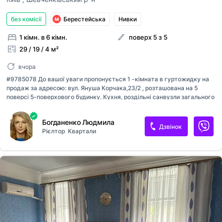
без комісії
Берестейська
Нивки
1 кімн. в 6 кімн.
поверх 5 з 5
29 / 19 / 4 м²
вчора
#9785078 До вашої уваги пропонується 1 -кімната в гуртожидку на
продаж за адресою: вул. Януша Корчака,23/2 , розташована на 5
поверсі 5-поверхового будинку. Кухня, роздільні санвузли загального
користування на 4 кімнати . Кімната з гарним ремонтом, з меблями.
Дуже світла та простора, гарна шумоізоляція. Гарні ,привітні сусіди!
Богданенко Людмила
Чудова інфраструктура. У пішій доступності магазини, школи, кафе,
Дзвінок
Рієлтор
Квартали
дитячі садки, медичні заклади. Тихий та затишний двір, дружелюбні
сусіди, зони для відпочинку та паркування. Зручна транспортна
розв'язка. Агентство нерухомості "Квартали" Працюючи з нами, ви
отримуєте лише перевірене житло від реальних продавців за
адекватною ціною. Підтримка на всіх етапах угоди. Ми га...