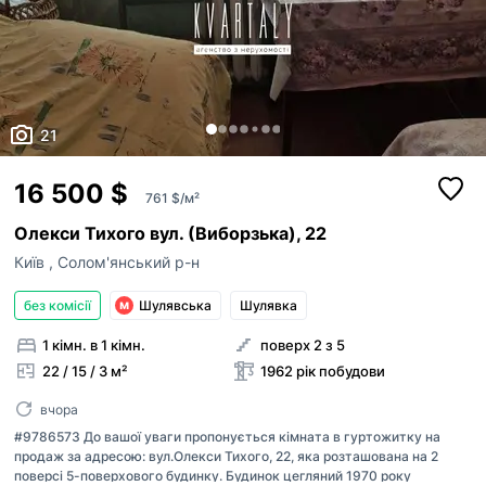
21
16 500 $
761 $/м²
Олекси Тихого вул. (Виборзька), 22
Київ
,
Солом'янський р-н
без комісії
Шулявська
Шулявка
1 кімн. в 1 кімн.
поверх 2 з 5
22 / 15 / 3 м²
1962 рік побудови
вчора
#9786573 До вашої уваги пропонується кімната в гуртожитку на
продаж за адресою: вул.Олекси Тихого, 22, яка розташована на 2
поверсі 5-поверхового будинку. Будинок цегляний 1970 року