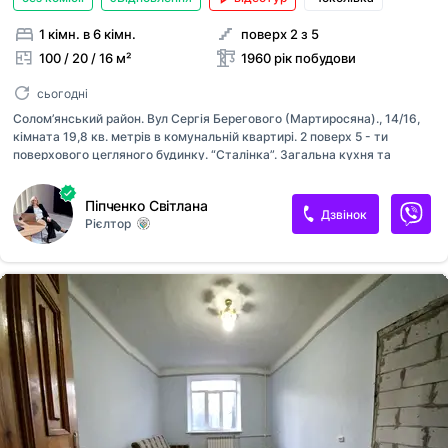
1 кімн. в 6 кімн.
поверх 2 з 5
100 / 20 / 16 м²
1960 рік побудови
сьогодні
Солом’янський район. Вул Сергія Берегового (Мартиросяна)., 14/16,
кімната 19,8 кв. метрів в комунальній квартирі. 2 поверх 5 - ти
поверхового цегляного будинку. “Сталінка”. Загальна кухня та
санвузол, є комора. Приємні сусіди. В кімнаті поміняно вікна та
батареї. Нова мідна проводка. Розвинена інфраструктура - поруч
Піпченко Світлана
супермаркети, навчальні заклади, ринок. Найближче метро -
Дзвінок
Рієлтор
Шулявська.