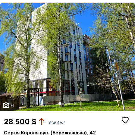
6
28 500 $
838 $/м²
Сергія Короля вул. (Бережанська), 42