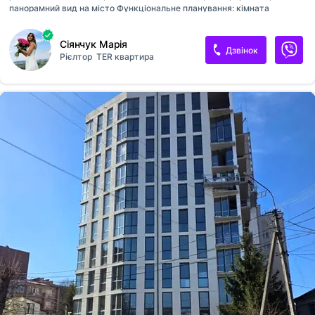
панорамний вид на місто Функціональне планування: кімната
правильної форми, кухня , балкон з панорамними вікнами, суміжний
санвузол та ніша під шафу. Здача — кінець цього року Комісію агенції
Сіянчук Марія
покупець не сплачує
Дзвінок
Рієлтор
TER квартира