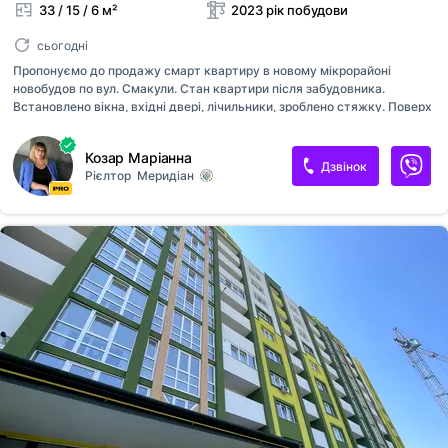
33 / 15 / 6 м²
2023 рік побудови
сьогодні
Пропонуємо до продажу смарт квартиру в новому мікрорайоні
новобудов по вул. Смакули. Стан квартири після забудовника.
Встановлено вікна, вхідні двері, лічильники, зроблено стяжку. Поверх
перший високий ( над комерцією) по висоті як другий. Будинок
зданий, перепис по договору дольової участі. Чудова інвестиція, не
Козар Маріанна
упусти свій шанс.
Дзвінок
Рієлтор
Меридіан