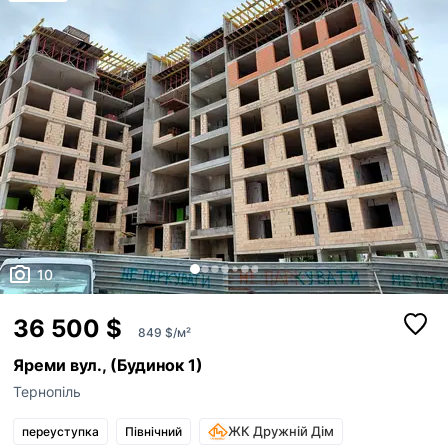
10
36 500 $
849 $/м²
Яреми вул., (Будинок 1)
Тернопіль
ЖК Дружній Дім
переуступка
Північний