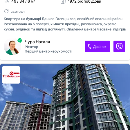
49 / 34 / 6 м²
1972 рік побудови
сьогодні
Квартира на бульварі Данила Галицького, спокійний спальний район.
Розташована на 5 поверсі, кімнати прохідні, розпашонка, окремо
кухня. Будинок та під'їзд доглянуті. Опалення централізоване, підігрів
води газова колонка, на підлозі паркет та ліноліум. Вихід на балкон з
великої кімнати. Квартира потребує капітального ремонту.
Чура Наталя
Дзвінок
Рієлтор
Перший центр нерухомості