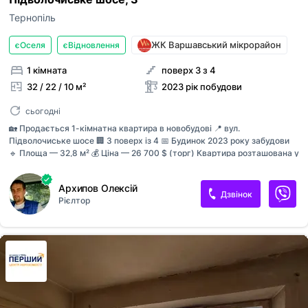
Тернопіль
ЖК Варшавський мікрорайон
єОселя
єВідновлення
1 кімната
поверх 3 з 4
32 / 22 / 10 м²
2023 рік побудови
сьогодні
🏡 Продається 1-кімнатна квартира в новобудові 📍 вул.
Підволочиське шосе 🏢 3 поверх із 4 📅 Будинок 2023 року забудови
🔹 Площа — 32,8 м² 💰 Ціна — 26 700 $ (торг) Квартира розташована у
сучасному малоповерховому будинку з комфортною прибудинковою
територією та великою кількістю паркомісць. У комплексі також є
Архипов Олексій
гаражі та кладові приміщення. ✅ Броньовані вхідні двері ✅ Система
Дзвінок
Рієлтор
клімат-контролю ✅ Усі лічильники підключені ✅ Встановлений
двозонний електролічильник (день/ніч) ✅ Проведені водопостачання
та каналізація ✅ Змонтовані петлі теплої підлоги ✅ Електричне
опалення ✅ Будинок обладнаний енергозберігаючою станцією, що
забезпечує безперебійне електропостачання місць загального
користування 🏠 Чудов...