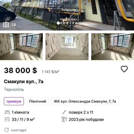
14
38 000 $
1 141 $/м²
Смакули вул., 7а
Тернопіль
преміум
Північний
ЖК вул. Олександра Смакули, 7, 7а
1 кімната
поверх 2 з 11
33 / 11 / 9 м²
2023 рік побудови
сьогодні