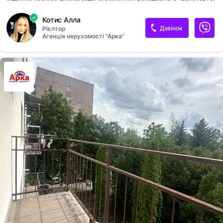
магазини!
Котис Алла
Дзвінок
Рієлтор
Агенція нерухомості "Арка"