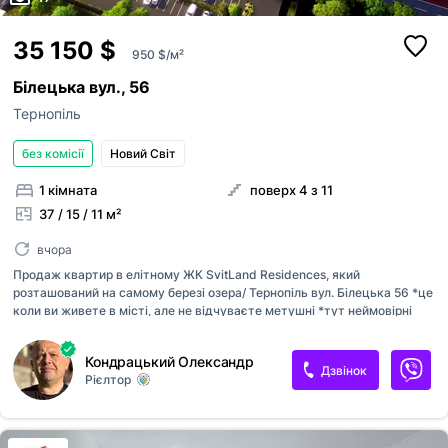
35 150 $
950 $/м²
Білецька вул., 56
Тернопіль
без комісії
Новий Світ
1 кімната
поверх 4 з 11
37 / 15 / 11 м²
вчора
Продаж квартир в елітному ЖК SvitLand Residences, який
розташований на самому березі озера/ Тернопіль вул. Білецька 56 *це
коли ви живете в місті, але не відчуваєте метушні *тут неймовірні
світанки над хвилями озера, чисте повітря * спокій та затишок
Концепція: "Місто в місті - все необхідне поруч" Квартири з терасами
Кондрацький Олександр
які мають вигляд на озеро Красива та доглянута прибудинкова
Дзвінок
Рієлтор
територія/алеї для прогулянок, фонтани на території/ Спортивний
комплекс із басейном та тренажерним залом Відкриті якісні дитячі та
спортивні майданчики Гостьовий та підземний дворівневий паркінг
Кав’ярні та ресторани Медичний центр та стоматологія Власний