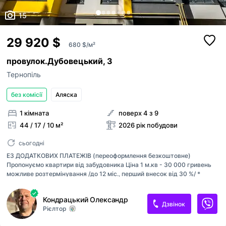
15
29 920 $
680 $/м²
провулок.Дубовецький, 3
Тернопіль
без комісії
Аляска
1 кімната
поверх 4 з 9
44 / 17 / 10 м²
2026 рік побудови
сьогодні
ЕЗ ДОДАТКОВИХ ПЛАТЕЖІВ (переоформлення безкоштовне)
Пропонуємо квартири від забудовника Ціна 1 м.кв - 30 000 гривень
можливе розтермінування /до 12 міс., перший внесок від 30 %/ *
Цегляний будинок, утеплений ззовні. * Якісне будівництво, cучасне
роздільне планування. * Енерго-зберігаючі металопластикові вікна,
Кондрацький Олександр
металеві вхідні двері, штукатурка, лічильники. * Під індивідуальне
Дзвінок
Рієлтор
опалення. Комунікації міські. Асфальтований доїзд. провулок
Дубовецький(околиця міста)- при в"їзді в Тернопіль з сторони