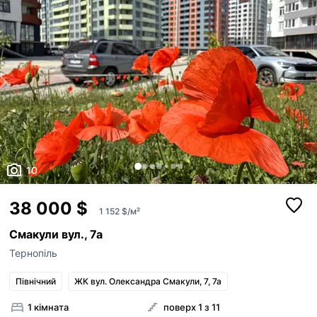
10
38 000 $
1 152 $/м²
Смакули вул., 7а
Тернопіль
Північний
ЖК вул. Олександра Смакули, 7, 7а
1 кімната
поверх 1 з 11