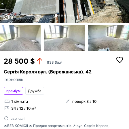
8
28 500 $
838 $/м²
Сергія Короля вул. (Бережанська), 42
Тернопіль
преміум
Дружба
1 кімната
поверх 8 з 10
34 / 12 / 10 м²
сьогодні
🔥БЕЗ КОМІСІЇ 🔥 Продаж апартаментів 📍 вул. Сергія Короля,