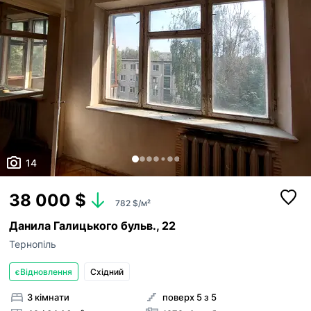
14
38 000 $
782 $/м²
Данила Галицького бульв., 22
Тернопіль
єВідновлення
Східний
3 кімнати
поверх 5 з 5