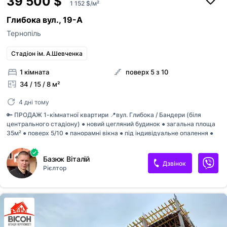
39 500 $
1 152 $/м²
Глибока вул., 19-А
Тернопіль
Стадіон ім. А.Шевченка
1 кімната
поверх 5 з 10
34 / 15 / 8 м²
4 дні тому
🔑 ПРОДАЖ 1-кімнатної квартири 📍вул. Глибока / Бандери (біля
центрального стадіону) ● новий цегляний будинок ● загальна площа
35м² ● поверх 5/10 ● панорамні вікна ● під індивідуальне опалення ●
здача будинку 3 квартал 2026р 💰 Вартість: 39'500$ 📞
[телефон приховано]
Базюк Віталій
Дзвінок
Рієлтор