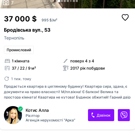
7
37 000 $
995 $/м²
Бродівська вул., 53
Тернопіль
Промисловий
1 кімната
поверх 4 з 4
37 / 22 / 9 м²
2017 рік побудови
1 тиж. тому
Продається квартира в цегляному будинку! Квартира сира, здана, є
документи на право власності! М/пл.вікна! Є балкон! Велика та
простора кімната! Квартира не кутова! Будинок обжитий! Гарний двір
біля будинку! Є достатньо місць для паркування авто!
Котис Алла
Дзвінок
Рієлтор
Агенція нерухомості "Арка"