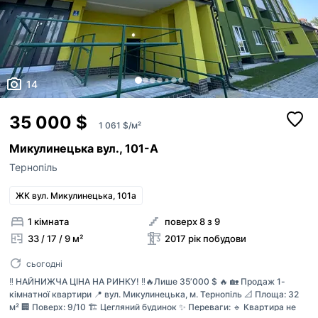
14
35 000 $
1 061 $/м²
Микулинецька вул., 101-А
Тернопіль
ЖК вул. Микулинецька, 101а
1 кімната
поверх 8 з 9
33 / 17 / 9 м²
2017 рік побудови
сьогодні
‼️ НАЙНИЖЧА ЦІНА НА РИНКУ! ‼️🔥Лише 35ʼ000 $ 🔥 🏡 Продаж 1-
кімнатної квартири 📍 вул. Микулинецька, м. Тернопіль 📐 Площа: 32
м² 🏢 Поверх: 9/10 🏗 Цегляний будинок ✨ Переваги: 🔹 Квартира не