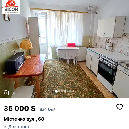
дитячий садок Косметологічна клініка та салони краси Цілодобови...
16
35 000 $
530 $/м²
Містечко вул., 68
с. Довжанка