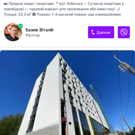
🏡 Продаж смарт-квартири 📍 вул. Київська ✨ Сучасна квартира у
новобудові — чудовий варіант для проживання або інвестиції. 📐
Площа: 33,3 м² 🏢 Поверх: 1-й високий поверх над комерційними
приміщеннями 🔹 Індивідуальне опалення 🔹 Стан — після
забудовника 🔹 Практичне планування та можливість облаштувати
Базюк Віталій
житло на власний смак 🏡 Ідеальний варіант для першого житла або
Дзвінок
Рієлтор
подальшої здачі в оренду. 💰 Вартість: 41 000 $ 🤝 Торг можливий 📞
Телефон: [телефон приховано]