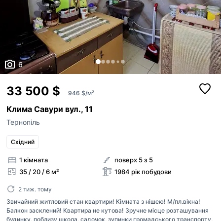
6
33 500 $
946 $/м²
Клима Савури вул., 11
Тернопіль
Східний
1 кімната
поверх 5 з 5
35 / 20 / 6 м²
1984 рік побудови
2 тиж. тому
Звичайний житловий стан квартири! Кімната з нішею! М/пл.вікна!
Балкон засклений! Квартира не кутова! Зручне місце розташування
будинку, поблизу школа, садочок, зупинки громадського транспорту,