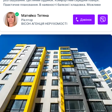
розташування. Цегляний будинок. Комфортний середній поверх.
Практичне планування. В наявності балконі і кладовка. Можливе
перепланування. Сан. вузол суміжний. Поряд школи, садок, дитячі
майдачники, зупинка громадського транспорту, ТРЦ.
Матейко Тетяна
Дзвінок
Рієлтор
ВІСОН АГЕНЦІЯ НЕРУХОМОСТІ