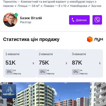
Тернопіль ✨ Компактний та вигідний варіант у новобудові поруч з
парком 🔹 Площа — 34 м² 🔹 Поверх — 8 з 10 ✔ Новобудова ✔ Зручне
планування ✔ Поруч парк 🌳 — ідеально для життя та відпочинку 📌
Чудово підійде як для проживання, так і під інвестицію
Базюк Віталій
Дзвінок
Рієлтор
Статистика цін продажу
1-кімнатні
2-кімнатні
3-кімнатні
51K
75K
87K
$
$
$
за
за
за
0%
0%
0%
півроку
півроку
півроку