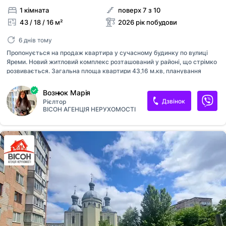
1 кімната
поверх 7 з 10
43 / 18 / 16 м²
2026 рік побудови
6 днів тому
Пропонується на продаж квартира у сучасному будинку по вулиці
Яреми. Новий житловий комплекс розташований у районі, що стрімко
розвивається. Загальна площа квартири 43,16 м.кв, планування
зручне та продумане для комфортного проживання. На території
комплексу облаштовано дитячий та спортивний майданчики, що
Вознюк Марія
створює комфортні умови для сімейного відпочинку та активного
Дзвінок
Рієлтор
способу життя.
ВІСОН АГЕНЦІЯ НЕРУХОМОСТІ