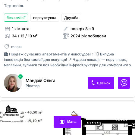
Тернопіль
без комісії
переуступка
Дружба
1 кімната
поверх 8 з 9
34 / 12 / 10 м²
2024 рік побудови
вчора
🏙️ Продаж сучасних апартаментів у новобудові ✨ 💥 Вигідна
інвестиція без комісії для покупця! 📍 Чудова локація — поруч парк,
магазини, зупинки та вся необхідна інфраструктура для комфортного
життя. 🏢 Сучасний утеплений будинок ✔ Здача вже цього року ✔
Поверх 6/9 ✔ Площа — 34 м² ✔ Панорамні вікна з гарним природним
Мандзій Ольга
освітленням ✨ Апартаменти ідеально підійдуть: 🔹 для власного
Дзвінок
Рієлтор
проживання 🔹 під оренду 🔹 як інвестиція з перспективою росту
вартості 🔸 Є декілька варіантів 🔸 Сучасний ЖК 🔸 Хороше
співвідношення ціни та якості 📞 Деталі та огляд — телефонуйте! Не
Переглянуті оголошення
втратьте можливість придбати вигідний об’єкт у перспективному
районі 🔑
Обрані оголошення
Мапа
Контакти