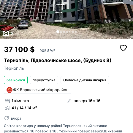
8
37 100 $
905 $/м²
Тернопіль, Підволочиське шосе, (Будинок 8)
Тернопіль
без комісії
переуступка
Обласна дитяча лікарня
ЖК Варшавський мікрорайон
1 кімната
поверх 16 з 16
41 / 14 / 14 м²
вчора
Світла квартира у новому районі Тернополя, який активно
розвивається. 16 поверх із 16 , технічний поверх зверху.Шикарний