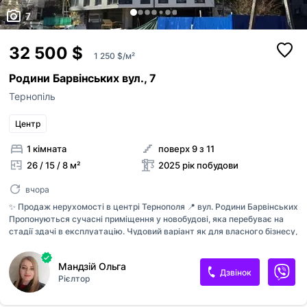
7
32 500 $
1 250 $/м²
Родини Барвінських вул., 7
Тернопіль
Центр
1 кімната
поверх 9 з 11
26 / 15 / 8 м²
2025 рік побудови
вчора
✨ Продаж нерухомості в центрі Тернополя 📍 вул. Родини Барвінських
Пропонуються сучасні приміщення у новобудові, яка перебуває на
стадії здачі в експлуатацію. Чудовий варіант як для власного бізнесу,
так і для інвестиції. 📐 Площі від 26 м² 🏢 Поверх: 9/ 12 🔥
Індивідуальне опалення 🛠 Можливість зробити ремонт під себе ✅
Мандзій Ольга
Престижна центральна локація ✅ Поруч вся необхідна
Дзвінок
Рієлтор
інфраструктура ✅ Зручна транспортна розв’язка ✅ Перспективне
приміщення 📞 Деталі та огляд — за телефоном