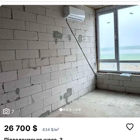
Збаража/10 хвилин ходом від зупинки по вул. 15 Квітня/
7
26 700 $
834 $/м²
Підволочиське шосе, 3