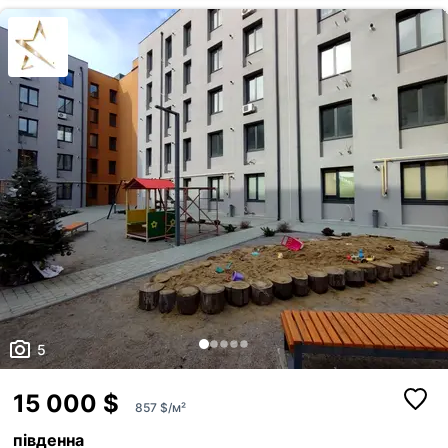
5
15 000 $
857 $/м²
південна