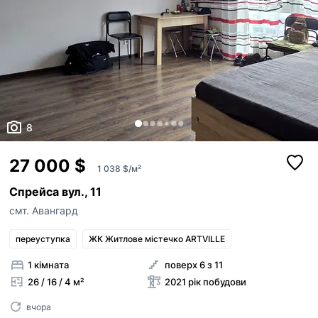
8
27 000 $
1 038 $/м²
Спрейса вул., 11
смт. Авангард
переуступка
ЖК Житлове містечко ARTVILLE
1 кімната
поверх 6 з 11
26 / 16 / 4 м²
2021 рік побудови
вчора