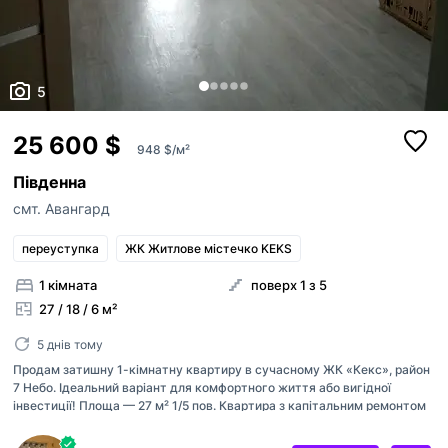
5
25 600 $
948 $/м²
Південна
смт. Авангард
переуступка
ЖК Житлове містечко KEKS
1 кімната
поверх 1 з 5
27 / 18 / 6 м²
5 днів тому
Продам затишну 1-кімнатну квартиру в сучасному ЖК «Кекс», район
7 Небо. Ідеальний варіант для комфортного життя або вигідної
інвестиції! Площа — 27 м² 1/5 пов. Квартира з капітальним ремонтом
— заїжджай і живи без зайвих витрат. Простір продуманий до
дрібниць: встановлені якісні міжкімнатні двері, санвузол повністю