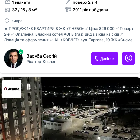
1 кімната
поверх 2 з 4
32 / 16 / 8 м²
2011 рік побудови
вчора
🔥 ПРОДАЖ 1-К КВАРТИРИ В ЖК «7 НЕБО» ✅ Ціна: $26 000 ✅ Поверх:
2-й ✅ Опалення: Власний котел АОГВ (газ) Вид з вікна на схід ​📍
Локація та оформлення: ✅ АН «КОВЧЕГ» вул. Торгова, 19 ЖК «Сьоме
Заруба Сергій
Дзвінок
Рієлтор
Ковчег