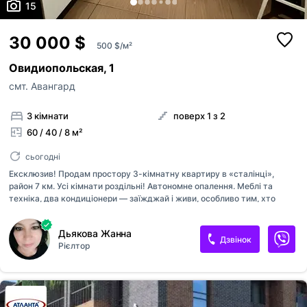
15
30 000 $
500 $/м²
Овидиопольская, 1
смт. Авангард
3 кімнати
поверх 1 з 2
60 / 40 / 8 м²
сьогодні
Ексклюзив! Продам простору 3-кімнатну квартиру в «сталінці»,
район 7 км. Усі кімнати роздільні! Автономне опалення. Меблі та
техніка, два кондиціонери — заїжджай і живи, особливо тим, хто
працює на 7 км та поруч! Крокова доступність до роботи. Зелений і
затишний двір, альтанка для відпочинку.
Дьякова Жанна
Дзвінок
Рієлтор