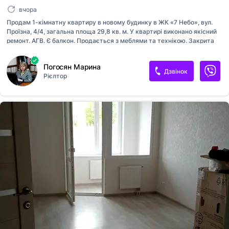
вчора
Продам 1-кімнатну квартиру в новому будинку в ЖК «7 Небо», вул.
Проїзна, 4/4, загальна площа 29,8 кв. м. У квартирі виконано якісний
ремонт. АГВ. Є балкон. Продається з меблями та технікою. Закрита
прибудинкова територія. Є паркувальне місце біля вікон. Ціна 30 000
у. о. (2-1473-2)
Погосян Марина
Дзвінок
Рієлтор