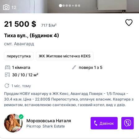
12
21 500 $
717 $/м²
Тиха вул., (Будинок 4)
смт. Авангард
переуступка
ЖК Житлове містечко KEKS
1 кімната
поверх 1 з 5
30 / 10 / 12 м²
1 міс. тому
Продам НОВУ квартиру в ЖК Кекс, Авангард Поверх - 1/5 Площа -
30.4 кв.м. Ціна - 22.800$ Перепоступка, оплачує власник. Квартира з
ремонтом, встановленою сантехнікою, газовий котел, вид у двір.
Секція D, на моменті здачі - підключено воду, електроенергію.
Встановлено газовий котел, лічильник - газ на моменті підключення.
Морозовська Наталя
Вже можна жити. 🔑Ключі на руках, швидкий показ за домовленністю.
Дзвінок
Рієлтор
Shark Estate