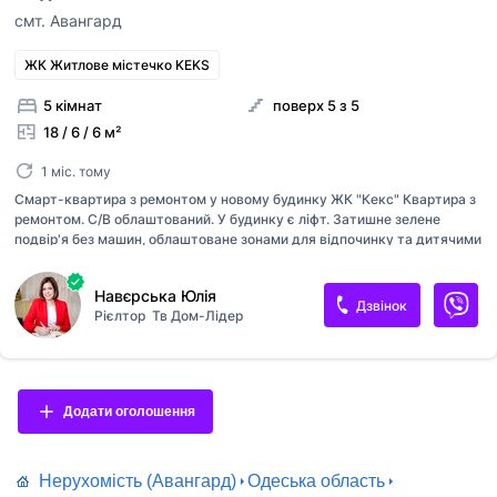
смт. Авангард
ЖК Житлове містечко KEKS
5 кімнат
поверх 5 з 5
18 / 6 / 6 м²
1 міс. тому
Смарт-квартира з ремонтом у новому будинку ЖК "Кекс" Квартира з
ремонтом. С/В облаштований. У будинку є ліфт. Затишне зелене
подвір'я без машин, облаштоване зонами для відпочинку та дитячими
майданчиками. В інфраструктурі містечка передбачено все
необхідне для комфортного проживання. Переуступка
Навєрська Юлія
Дзвінок
Рієлтор
Тв Дом-Лідер
Додати оголошення
Нерухомість (Авангард)
Одеська область