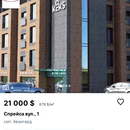
4
21 000 $
878 $/м²
Спрейса вул., 1
смт. Авангард