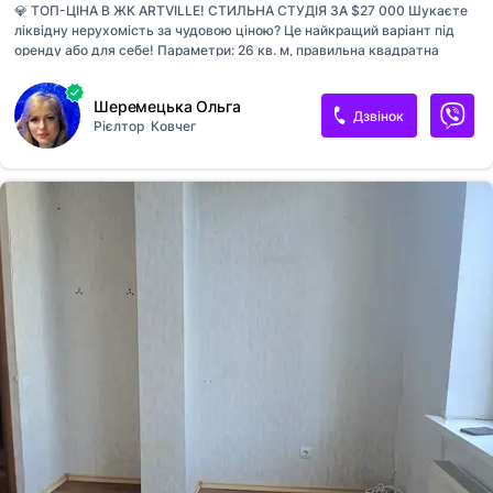
💎 ТОП-ЦІНА В ЖК ARTVILLE! СТИЛЬНА СТУДІЯ ЗА $27 000 Шукаєте
ліквідну нерухомість за чудовою ціною? Це найкращий варіант під
оренду або для себе! Параметри: 26 кв. м, правильна квадратна
форма (максимум корисного простору). Головна фішка: Величезні
панорамні вікна, які дають багато світла та візуально розширюють
Шеремецька Ольга
простір. Що залишається: Повний комплект меблів та техніки!
Дзвінок
Рієлтор
Ковчег
Комфортне ліжко, вбудована кухня, холодильник. 🚀 Заходь із
капцями та живи, або здавай в оренду з наступного дня після
покупки! 📲 Встигніть забронювати!