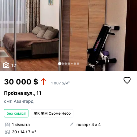
ким із рієлторів вашого агентства їх закріпити.
Оголошення неактуальне
Зареєструйте рієлторів АН на
RIELTOR.UA
, т
привʼяжіть їхні акаунти до акаунту АН, щоб:
Неправильні фото
бачити сукупну статистику та витрати п
Неправильне відео
оголошенням ваших рієлторів,
поповнювати баланс вашим рієлторам,
Неправильна адреса
бачити в кабінеті всі оголошення, створ
вашими рієлторами,
Інше
Прикріпити файл
оголошення рієлторів були брендовані 
Максимум 10 Мб на одне фото, формат: jpeg/j
Я - власник об'єкту
вашого АН
12
Це мій ексклюзив
Надіслати
Об'єкт не існує
30 000 $
1 007 $/м²
Проїзна вул., 11
смт. Авангард
без комісії
ЖК ЖМ Сьоме Небо
1 кімната
поверх 4 з 4
30 / 14 / 7 м²