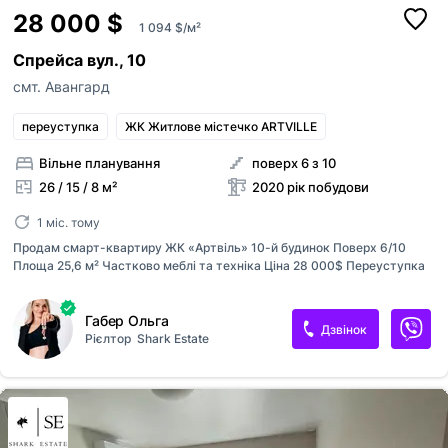
28 000 $
1 094 $/м²
Спрейса вул., 10
смт. Авангард
переуступка
ЖК Житлове містечко ARTVILLE
Вільне планування
поверх 6 з 10
26 / 15 / 8 м²
2020 рік побудови
1 міс. тому
Продам смарт-квартиру ЖК «Артвіль» 10-й будинок Поверх 6/10
Площа 25,6 м² Частково меблі та техніка Ціна 28 000$ Переуступка
Габер Ольга
Дзвінок
Рієлтор
Shark Estate