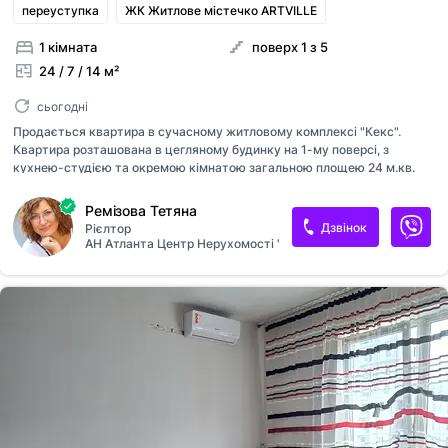
переуступка
ЖК Житлове містечко ARTVILLE
1 кімната
поверх 1 з 5
24 / 7 / 14 м²
сьогодні
Продається квартира в сучасному житловому комплексі "Кекс".
Квартира розташована в цегляному будинку на 1-му поверсі, з
кухнею-студією та окремою кімнатою загальною площею 24 м.кв.
Відмінний варіант як для житла, так і для комерції. Секція здається у
3 кварталі 2026 р. Телефонуйте в будь-який зручний для вас час!
Ремізова Тетяна
Дзвінок
Рієлтор
АН Атланта Центр Нерухомості "Аркадійський"