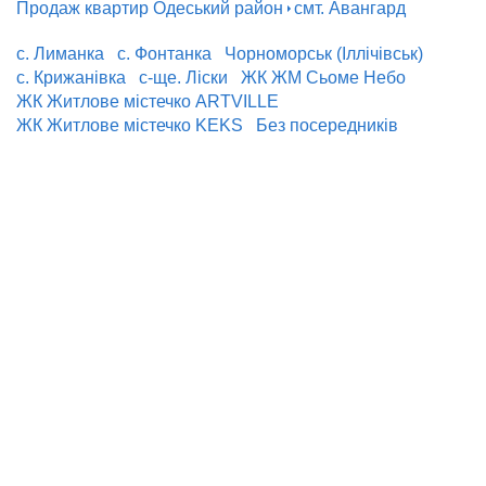
Продаж квартир Одеський район
смт. Авангард
с. Лиманка
с. Фонтанка
Чорноморськ (Іллічівськ)
с. Крижанівка
с-ще. Ліски
ЖК ЖМ Сьоме Небо
ЖК Житлове містечко ARTVILLE
ЖК Житлове містечко KEKS
Без посередників