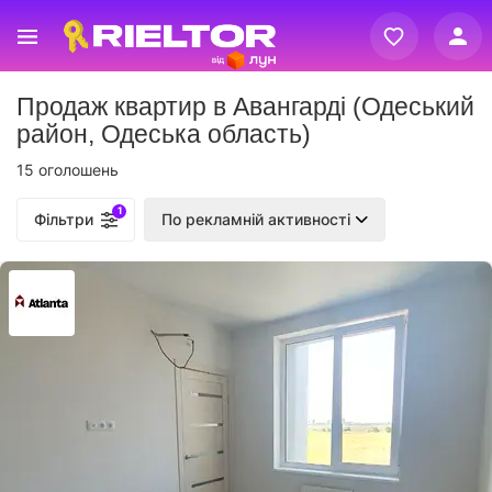
Вхід
Продаж квартир в Авангарді (Одеський
Реєстрація
район, Одеська область)
15 оголошень
1
Фільтри
По рекламній активності