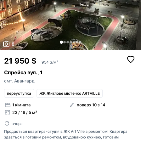
8
21 950 $
954 $/м²
Спрейса вул., 1
смт. Авангард
переуступка
ЖК Житлове містечко ARTVILLE
1 кімната
поверх 10 з 14
23 / 16 / 5 м²
вчора
Продається квартира-студія в ЖК Art Ville з ремонтом! Квартира
здається з готовим ремонтом, вбудованою кухнею, готовим