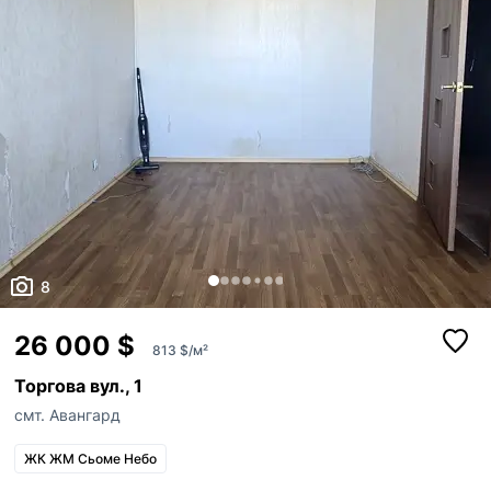
8
26 000 $
813 $/м²
Торгова вул., 1
смт. Авангард
ЖК ЖМ Сьоме Небо