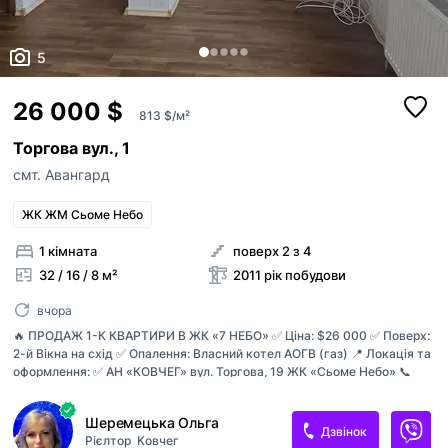
5
26 000 $
813 $/м²
Торгова вул., 1
смт. Авангард
ЖК ЖМ Сьоме Небо
1 кімната
поверх 2 з 4
32 / 16 / 8 м²
2011 рік побудови
вчора
🔥 ПРОДАЖ 1-К КВАРТИРИ В ЖК «7 НЕБО» ✅ Ціна: $26 000 ✅ Поверх:
2-й Вікна на схід ✅ Опалення: Власний котел АОГВ (газ) 📍 Локація та
оформлення: ✅ АН «КОВЧЕГ» вул. Торгова, 19 ЖК «Сьоме Небо» 📞
Контакти: 068 242 81 01 — Ольга Анатоліївна
Шеремецька Ольга
Дзвінок
Рієлтор
Ковчег