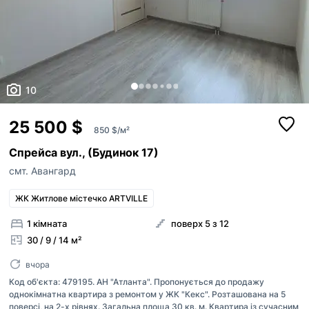
10
25 500 $
850 $/м²
Спрейса вул., (Будинок 17)
смт. Авангард
ЖК Житлове містечко ARTVILLE
1 кімната
поверх 5 з 12
30 / 9 / 14 м²
вчора
Код об'єкта: 479195. АН "Атланта". Пропонується до продажу
однокімнатна квартира з ремонтом у ЖК "Кекс". Розташована на 5
поверсі, на 2-х рівнях. Загальна площа 30 кв. м. Квартира із сучасним