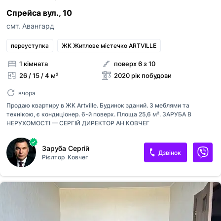
Спрейса вул., 10
смт. Авангард
переуступка
ЖК Житлове містечко ARTVILLE
1 кімната
поверх 6 з 10
26 / 15 / 4 м²
2020 рік побудови
вчора
Продаю квартиру в ЖК Artville. Будинок зданий. З меблями та
технікою, є кондиціонер. 6-й поверх. Площа 25,6 м². ЗАРУБА В
НЕРУХОМОСТІ — СЕРГІЙ ДИРЕКТОР АН КОВЧЕГ
Заруба Сергій
Дзвінок
Рієлтор
Ковчег