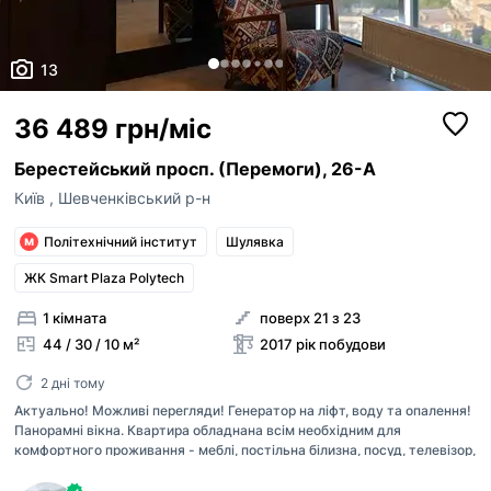
13
36 489 грн/міс
Берестейський просп. (Перемоги), 26-А
Київ
,
Шевченківський р-н
Політехнічний інститут
Шулявка
ЖК Smart Plaza Polytech
1 кімната
поверх 21 з 23
44 / 30 / 10 м²
2017 рік побудови
2 дні тому
Актуально! Можливі перегляди! Генератор на ліфт, воду та опалення!
Панорамні вікна. Квартира обладнана всім необхідним для
комфортного проживання - меблі, постільна білизна, посуд, телевізор,
пральна та посудомийна машини, духовка та мікрохвильова піч,
бойлер та кондиціонер Оплата при підписанні договору перший