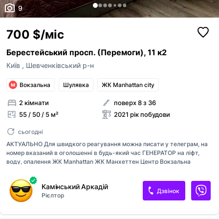
ким із рієлторів вашого агентства їх закріпити.
9
Це посередник
Зареєструйте рієлторів АН на
RIELTOR.UA
, т
привʼяжіть їхні акаунти до акаунту АН, щоб:
Оголошення неактуальне
700 $/міс
бачити сукупну статистику та витрати п
Неправильні фото
оголошенням ваших рієлторів,
Берестейський просп. (Перемоги), 11 к2
поповнювати баланс вашим рієлторам,
Неправильне відео
Київ
,
Шевченківський р-н
бачити в кабінеті всі оголошення, створ
вашими рієлторами,
Неправильна адреса
Прикріпити файл
Вокзальна
Шулявка
ЖК Manhattan city
оголошення рієлторів були брендовані 
Максимум 10 Мб на одне фото, формат: jpeg/j
Інше
вашого АН
2 кімнати
поверх 8 з 36
Я - власник об'єкту
55 / 50 / 5 м²
2021 рік побудови
Надіслати
Це мій ексклюзив
сьогодні
Об'єкт не існує
АКТУАЛЬНО Для швидкого реагування можна писати у телеграм, на
номер вказаний в оголошенні в будь-який час ГЕНЕРАТОР на ліфт,
воду, опалення ЖК Manhattan ЖК Манхеттен Центр Вокзальна
Політехнічний інститут Консьерж, охорона, Макдональдс Квартира в
гарній локації Оплата при підписанні договору перший місяць оренди
Камінський Аркадій
та страхова сума власнику. Комісійні послуги 50% від суми оренди. Є
Дзвінок
Рієлтор
паркінг за додаткову плату