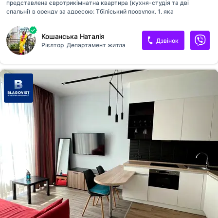
представлена євротрикімнатна квартира (кухня-студія та дві
спальні) в оренду за адресою: Тбіліський провулок, 1, яка
розташована на 4-му поверсі. Квартира з розкішним ремонтом,
обладнана всіма необхідними меблями та технікою, дуже світла та
Кошанська Наталія
простора, має гарну звукоізоляцію. У пішій доступності
Дзвінок
Рієлтор
Департамент житла
супермаркети, торгові центри, ресторани, велика кількість магазинів,
школи, дитячі садки, поліклініка, стоматологічний кабінет. Тихий і
затишний закритий двір, доброзичливі сусіди, зони для відпочинку та
паркування. Зручна транспортна розв'язка – 15 хвилин до центру
міста, 5 хвилин пішки до метро, зупинки громадського транспорту.
Працюючи...