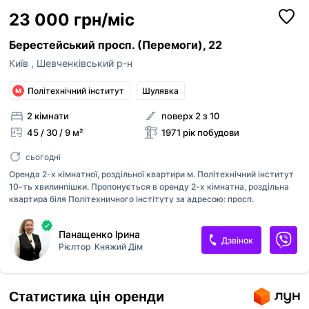
23 000 грн/міс
Берестейський просп. (Перемоги), 22
Київ
,
Шевченківський р-н
Політехнічний інститут
Шулявка
2 кімнати
поверх 2 з 10
45 / 30 / 9 м²
1971 рік побудови
сьогодні
Оренда 2-х кімнатної, роздільної квартири м. Політехнічний інститут
10-ть хвилинпішки. Пропонується в оренду 2-х кімнатна, роздільна
квартира біля Політехничного інстітуту за адресою: просп.
Берестейский буд. 22 (пр.Перемоги). 2-й. поверх 9-ти. поверхневого
будинку. Площа: 45/30/9 кв. м. Якісний ремонт, повністю
Панащенко Ірина
укомплектована всіма необхідними меблями і технікою. Є
Дзвінок
Рієлтор
Княжий Дім
посудомийна машина, газова плита, бойлер. С/в сумісний, балкон
засклений, встановлена ​​охоронна сигналізація. Прекрасна
інфраструктура і транспортна розв'язка, до ст. м. Політехнічний
інститут 7-10 хв. пішки. Вартість 23 000 грн.+ комунальні послуги.
Статистика цін оренди