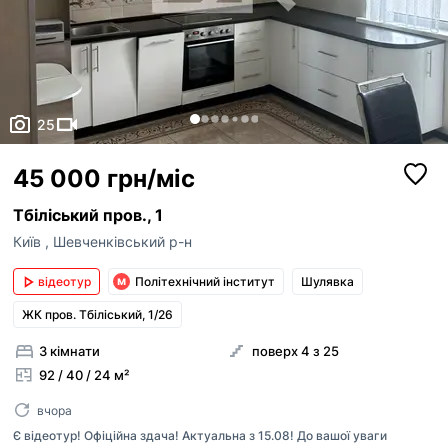
25
45 000 грн/міс
Тбіліський пров., 1
Київ
,
Шевченківський р-н
відеотур
Політехнічний інститут
Шулявка
ЖК пров. Тбіліський, 1/26
3 кімнати
поверх 4 з 25
92 / 40 / 24 м²
вчора
Є відеотур! Офіційна здача! Актуальна з 15.08! До вашої уваги