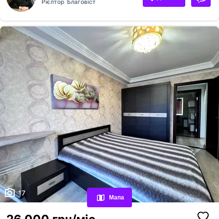
Рієлтор
Благовіст
використанням якісних матеріалів, меблів та сантехніки. Простір
продуманий до дрібниць для максимально комфортного проживання.
Планування: • простора кухня-вітальня; • окрема спальня з
двоспальним ліжком; • гардеробна в спальні; • додаткова гардеробна
в коридорі; • суміжний санвузол з теплою підлогою Квартира
повністю...
Переглянуті оголошення
Обрані оголошення
17
Мапа
Контакти