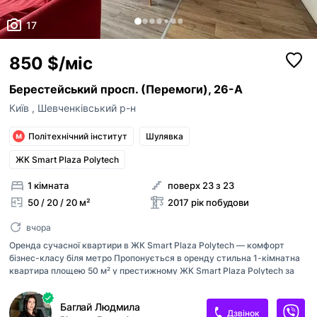
17
850 $/міс
Берестейський просп. (Перемоги), 26-А
Київ
,
Шевченківський р-н
Політехнічний інститут
Шулявка
ЖК Smart Plaza Polytech
1 кімната
поверх 23 з 23
50 / 20 / 20 м²
2017 рік побудови
вчора
Оренда сучасної квартири в ЖК Smart Plaza Polytech — комфорт
бізнес-класу біля метро Пропонується в оренду стильна 1-кімнатна
квартира площею 50 м² у престижному ЖК Smart Plaza Polytech за
адресою: проспект Берестейський, 26-А. Квартира розташована на
23 поверсі 25-поверхового будинку та відкриває чудові панорамні
Баглай Людмила
краєвиди на місто. Інтер’єр виконаний за авторським проєктом із
Дзвінок