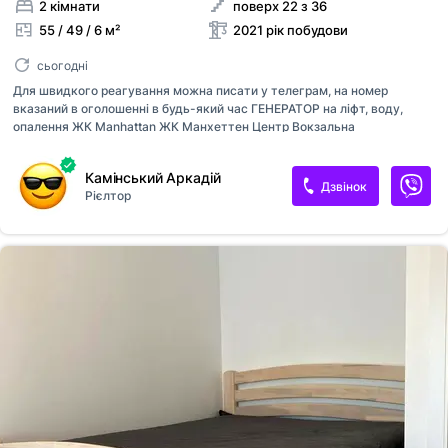
2 кімнати
поверх 22 з 36
55 / 49 / 6 м²
2021 рік побудови
сьогодні
Для швидкого реагування можна писати у телеграм, на номер
вказаний в оголошенні в будь-який час ГЕНЕРАТОР на ліфт, воду,
опалення ЖК Manhattan ЖК Манхеттен Центр Вокзальна
Політехнічний інститут Консьерж, охорона, Макдональдс Квартира в
гарній локації Оплата при підписанні договору перший місяць оренди
Камінський Аркадій
та страхова сума власнику. Комісійні послуги 50% від суми оренди. Є
Дзвінок
Рієлтор
паркінг за додаткову плату Зручно дістатись : Майдан Незалежності,
Хрещатик, Софійський собор, вул Богдана Хмельницького, проспект
Берестейський, Бульварно- Кудрявського, Пейзажная Алея, Франка,
Університет, Лукʼянівська, Вокзальна, Саксаганського, бульвар
Тараса Шевченка, Олеся Гончара (Метро Лукʼянівська, метро...