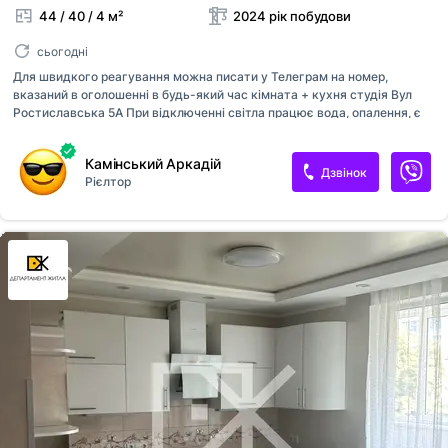
44 / 40 / 4 м²
2024 рік побудови
сьогодні
Для швидкого реагування можна писати у Телеграм на номер,
вказаний в оголошенні в будь-який час кімната + кухня студія Вул
Ростиславська 5А При відключенні світла працює вода, опалення, є
гаряча вода Підземний паркинг Квартира в гарній локації Оплата при
підписанні договору перший місяць оренди та страхова сума
Камінський Аркадій
власнику. Комісійні послуги 50% від суми оренди. Зручно дістатись :
Дзвінок
Рієлтор
Майдан Незалежності, Хрещатик, Софійський собор, вул Богдана
Хмельницького, проспект Берестейський, Бульварно- Кудрявського,
Пейзажная Алея, Франка, Університет, Лукʼянівська, Вокзальна,
Саксаганського, бульвар Тараса Шевченка, НАУ, Швидкісний
трамвай, Вокзальна, Університет