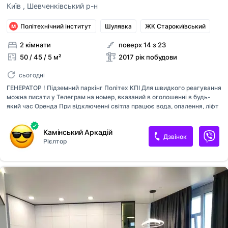
Київ
,
Шевченківський р-н
Політехнічний інститут
Шулявка
ЖК Старокиївський
2 кімнати
поверх 14 з 23
50 / 45 / 5 м²
2017 рік побудови
сьогодні
ГЕНЕРАТОР ! Підземний паркінг Політех КПІ Для швидкого реагування
можна писати у Телеграм на номер, вказаний в оголошенні в будь-
який час Оренда При відключенні світла працює вода, опалення, ліфт
Квартира в гарній локації Оплата при підписанні договору перший
місяць оренди та страхова сума власнику. Комісійні послуги 50% від
Камінський Аркадій
суми оренди.
Дзвінок
Рієлтор