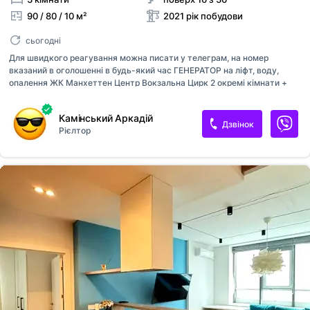
90 / 80 / 10 м²
2021 рік побудови
сьогодні
Для швидкого реагування можна писати у телеграм, на номер
вказаний в оголошенні в будь-який час ГЕНЕРАТОР на ліфт, воду,
опалення ЖК Манхеттен Центр Вокзальна Цирк 2 окремі кімнати +
кухня студія 16 поверх, 90 м2 Квартира в гарній локації Оплата при
підписанні договору перший місяць оренди та страхова сума
Камінський Аркадій
власнику. Комісійні послуги 50% від суми оренди Зручно дістатись :
Дзвінок
Рієлтор
Майдан Незалежності, Хрещатик, вул Богдана Хмельницького,
Франка, Університет, Лукʼянівська, Вокзальна, Саксаганського,
бульвар Тараса Шевченка, Олеся Гончара (Метро Лукʼянівська, метро
Шулявська, Університет, Політех, Центр, Шевченківський ,
Печерський