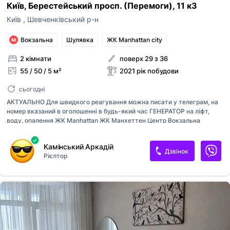
Київ, Берестейський просп. (Перемоги), 11 к3
Київ
,
Шевченківський р-н
Вокзальна
Шулявка
ЖК Manhattan city
2 кімнати
поверх 29 з 36
55 / 50 / 5 м²
2021 рік побудови
сьогодні
АКТУАЛЬНО Для швидкого реагування можна писати у телеграм, на
номер вказаний в оголошенні в будь-який час ГЕНЕРАТОР на ліфт,
воду, опалення ЖК Manhattan ЖК Манхеттен Центр Вокзальна
Політехнічний інститут Консьерж, охорона, Макдональдс Квартира в
гарній локації Оплата при підписанні договору перший місяць оренди
Камінський Аркадій
та страхова сума власнику. Комісійні послуги 50% від суми оренди. Є
Дзвінок
Рієлтор
паркінг за додаткову плату