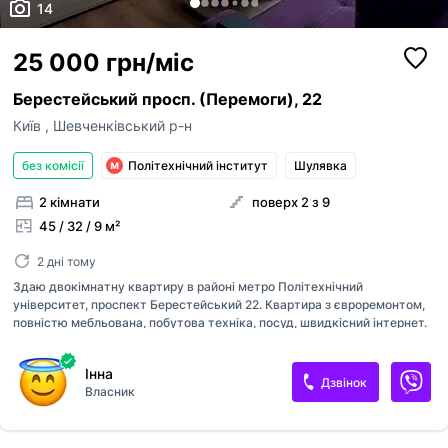
14
25 000 грн/міс
Берестейський просп. (Перемоги), 22
Київ
,
Шевченківський р-н
без комісії
Політехнічний інститут
Шулявка
2 кімнати
поверх 2 з 9
45 / 32 / 9 м²
2 дні тому
Здаю двокімнатну квартиру в районі метро Політехнічний
університет, проспект Берестейський 22. Квартира з євроремонтом,
повністю мебльована, побутова техніка, посуд, швидкісний інтернет.
Квартира розташована на другому поверсі дев'ятиповерхового
будинку. Кімнати роздільні. Відмінне місце розташування, поруч
Інна
метро, торговий центр, зручна транспортна розв'язка.
Дзвінок
Власник