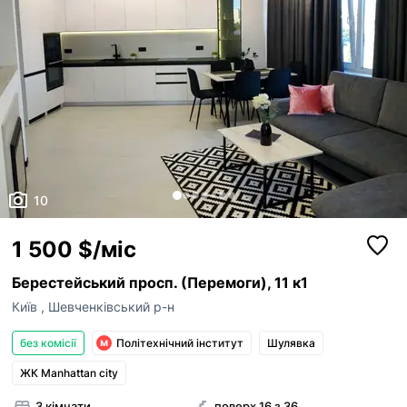
10
1 500 $/міс
Берестейський просп. (Перемоги), 11 к1
Київ
,
Шевченківський р-н
без комісії
Політехнічний інститут
Шулявка
ЖК Manhattan city
3 кімнати
поверх 16 з 36