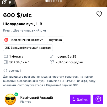
9
600 $/міс
Шолуденка вул., 1-В
Київ
,
Шевченківський р-н
Політехнічний інститут
Шулявка
ЖК Воздухофлотський квартал
1 кімната
поверх 5 з 25
36 / 34 / 2 м²
2017 рік побудови
сьогодні
Для швидкого реагування можна писати у телеграм, на номер
вказаний в оголошенні в будь-який час ГЕНЕРАТОР на ліфт, воду,
опалення Ліфт спускається в Підземний паркінг ЖК
Повітрофлотський квартал Вул Шолуденко 1 А Центр Вокзальна
Політехнічний інститут Консьерж Квартира в гарній локації Оплата
Камінський Аркадій
при підписанні договору перший місяць оренди та страхова сума
Дзвінок
Рієлтор
власнику. Комісійні послуги 50% від суми оренди Зручно дістатись :
Майдан Незалежності, Хрещатик, Софійський собор, вул Богдана