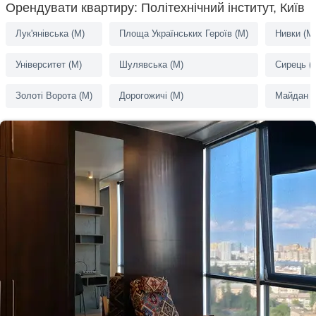
Орендувати квартиру: Політехнічний інститут, Київ
Лук'янівська (M)
Площа Українських Героїв (M)
Нивки (M
Університет (M)
Шулявська (M)
Сирець (
Золоті Ворота (M)
Дорогожичі (M)
Майдан Н