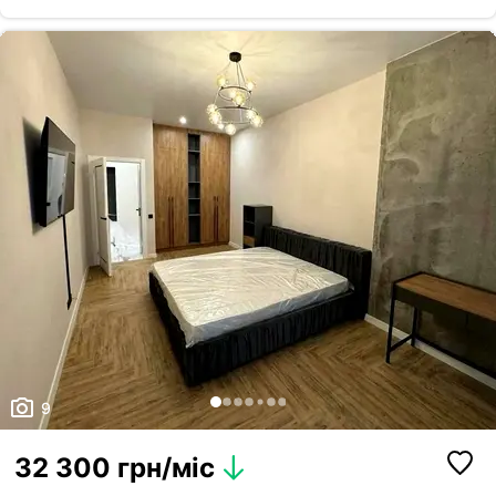
Хмельницького, проспект Берестейський, Бульварно- Кудрявського,
Пейзажная Алея, Франка, Університет, Лукʼянівська, Вокзальна,
Саксаганського, бульвар Тараса Шевченка, Олеся Гончара (Метро
Лукʼянівська, метр...
9
32 300 грн/міс