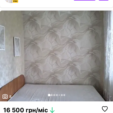
Сучасні 4 ліфти, які спускаються одразу у двоповерховий підземний
паркінг. Квартира зі свіжим якісним ремонтом. На все встановленні
лічильники. Укомплектована меблями та технікою високої якості.
Можна одразу заїхати і жити. - 3 кондиціонери - холодильник...
8
16 500 грн/міс