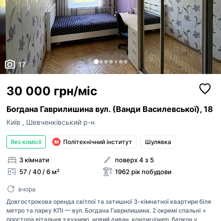
17
30 000 грн/міс
Богдана Гаврилишина вул. (Ванди Василевської), 18
Київ
,
Шевченківський р-н
без комісії
Політехнічний інститут
Шулявка
3 кімнати
поверх 4 з 5
57 / 40 / 6 м²
1962 рік побудови
вчора
Довгострокова оренда світлої та затишної 3-кімнатної квартири біля
метро та парку КПІ — вул. Богдана Гаврилишина. 2 окремі спальні +
простора вітальня з кухнею, новий диван, кондиціонер, балкон у