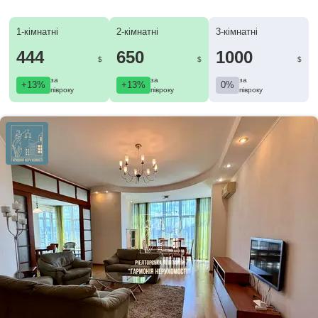
1-кімнатні
2-кімнатні
3-кімнатні
444
650
1000
$
$
$
за
за
за
+13%
+13%
0%
півроку
півроку
півроку