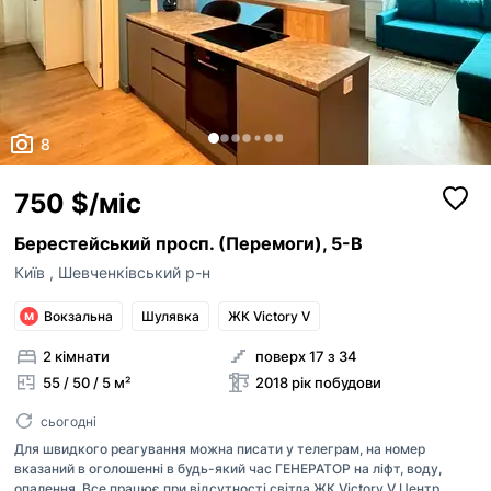
8
750 $/міс
Берестейський просп. (Перемоги), 5-В
Київ
,
Шевченківський р-н
Вокзальна
Шулявка
ЖК Victory V
2 кімнати
поверх 17 з 34
55 / 50 / 5 м²
2018 рік побудови
сьогодні
Для швидкого реагування можна писати у телеграм, на номер
вказаний в оголошенні в будь-який час ГЕНЕРАТОР на ліфт, воду,
опалення. Все працює при відсутності світла ЖК Victory V Центр