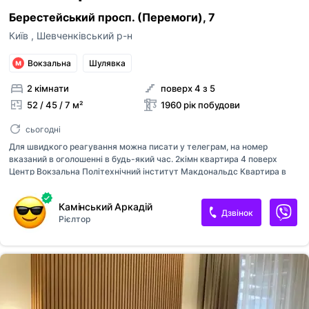
Берестейський просп. (Перемоги), 7
Київ
,
Шевченківський р-н
Вокзальна
Шулявка
2 кімнати
поверх 4 з 5
52 / 45 / 7 м²
1960 рік побудови
сьогодні
Для швидкого реагування можна писати у телеграм, на номер
вказаний в оголошенні в будь-який час. 2кімн квартира 4 поверх
Центр Вокзальна Політехнічний інститут Макдональдс Квартира в
гарній локації Оплата при підписанні договору перший місяць оренди
та страхова сума власнику. Комісійні послуги 50% від суми оренди
Камінський Аркадій
Зручно дістатись : Майдан Незалежності, Хрещатик, Софійський
Дзвінок
Рієлтор
собор, вул Богдана Хмельницького, проспект Берестейський,
Бульварно- Кудрявського, Пейзажная Алея, Франка, Університет,
Лукʼянівська, Вокзальна, Саксаганського, бульвар Тараса Шевченка,
Олеся Гончара (Метро Лукʼянівська, метро Шулявська,
Севастопольська площа, Індустріальний міст, Караваєві Дачі, НАУ,
Швидкісний тра...