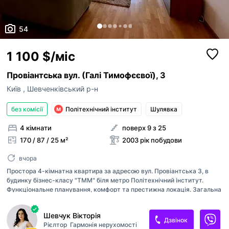
54
1 100 $/міс
Провіантська вул. (Галі Тимофєєвої), 3
Київ
,
Шевченківський р-н
без комісії
Політехнічний інститут
Шулявка
4 кімнати
поверх 9 з 25
170 / 87 / 25 м²
2003 рік побудови
вчора
Простора 4-кімнатна квартира за адресою вул. Провіантська 3, в
будинку бізнес-класу "ТММ" біля метро Політехнічний інститут.
Функціональне планування, комфорт та престижна локація. Загальна
площа квартири - 170.2 м² Простора вітальня 52 м², кухня 25 м², 3
окремі спальні, 2 санвузла, 4 балкони. Висота стелі - 3 метри.
Шевчук Вікторія
Розташована на 9 поверсі монолітно-каркасного цегляного 25-
Дзвінок
Рієлтор
Гармонія нерухомості
поверхового будинку. Встановлений ГЕНЕРАТОР на воду та ліфти.