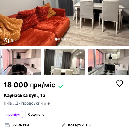
9
18 000 грн/міс
Каунаська вул., 12
Київ
,
Дніпровський р-н
преміум
Соцмісто
3 кімнати
поверх 4 з 5