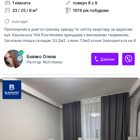
1 кімната
поверх 8 з 9
33 / 25 / 8 м²
1974 рік побудови
сьогодні
Пропонуємо в довгострокову оренду 1к світлу квартиру за адресою
вул. Каунаська 10А Розглянемо орендарів з вихованою тваринкою.
Загальна площа складає 33,2м2, з яких 7,5м2 кухня Знаходиться на 8
поверсі 9-ти поверхового будинку. Санвузол суміжний, є душова
кабіна Квартира обладнана сучасною технікою -Бойлер 30л -Плита
Бавико Олена
(газ) -Холодильник -Кондиціонер -Пральна машина -Мікрохвильова
Дзвінок
Рієлтор
Rich Home
піч З меблів: -Двоспальне ліжко -Розкладний диван -Вмістка шафа
-Робоча зона Інфраструктура та зручності: Добре розвинена
інфраструктура. Поруч садок, школа, дитячі майданчики, магазини,
кафе, банк, пошта та багато іншого. Зручне транспортне
розв'язування. Поруч зупинка транспорта.До метро
Дарниця,Лівобережна 1...