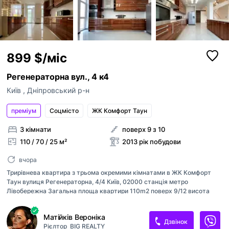
899 $/міс
Регенераторна вул., 4 к4
Київ
,
Дніпровський р-н
преміум
Соцмісто
ЖК Комфорт Таун
3 кімнати
поверх 9 з 10
110 / 70 / 25 м²
2013 рік побудови
вчора
Трирівнева квартира з трьома окремими кімнатами в ЖК Комфорт
Таун вулиця Регенераторна, 4/4 Київ, 02000 станція метро
Лівобережна Загальна площа квартири 110m2 поверх 9/12 висота
стелі 3.2m Планування та комфорт 1 поверх 65m2 — великий
передпокій за окремими дверима з вбудованою шафою-купе —
Матійків Вероніка
санвузол з ванною та бойлером на 100 літрів — кухня з двохдверним
Дзвінок
Рієлтор
BIG REALTY
холодильником зі всією необхідною вбудованою технікою