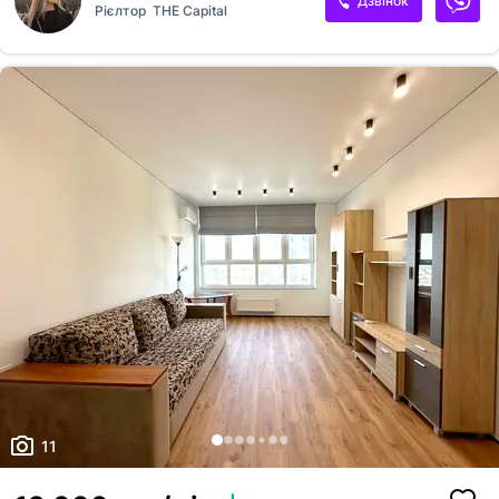
Дзвінок
Рієлтор
THE Capital
перегляд.
11