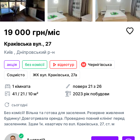
19 000 грн/міс
Краківська вул., 27
Київ
,
Дніпровський р-н
акція
без комісії
відеотур
Чернігівська
Соцмісто
ЖК вул. Краківська, 27а
1 кімната
поверх 21 з 26
41 / 21 / 10 м²
2023 рік побудови
сьогодні
Без комісії! Вільна та готова для заселення. Резервне живлення
будинку! Довготривала оренда. Проведено повний клінінг перед
заселенням. Здам 1к. квартиру по вул. Краківська, 27, ст. м
"Чернігівська". В квартирі всі необхідні меблі та техніка. Холодильник
Samsung, Телевізор LG 4K 43 дюйма, пульт -LG Magic Remote,
Анатолій