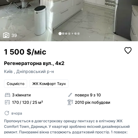
39
1 500 $/міс
Регенераторна вул., 4к2
Київ
,
Дніпровський р-н
Соцмісто
ЖК Комфорт Таун
3 кімнати
поверх 9 з 10
170 / 120 / 25 м²
2010 рік побудови
вчора
Пропонується в довгострокову оренду пентхаус в елітному ЖК
Comfort Town, Дарниця. У квартирі зроблено якісний дизайнерський
ремонт. Панорамні вікна створюють додатковий простір. 1 поверх:
кухня-вітальня, вбиральня, гостьовий санвузол, пральна. 2 поверх: