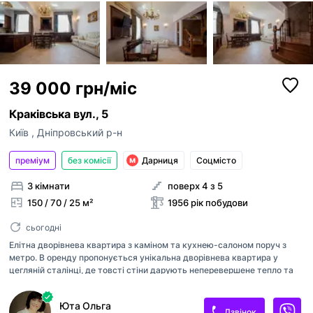
39 000 грн/міс
Краківська вул., 5
Київ
,
Дніпровський р-н
преміум
без комісії
Дарниця
Соцмісто
3 кімнати
поверх 4 з 5
150 / 70 / 25 м²
1956 рік побудови
сьогодні
Елітна дворівнева квартира з каміном та кухнею-салоном поруч з
метро. В оренду пропонується унікальна дворівнева квартира у
цегляній сталінці, де товсті стіни дарують неперевершене тепло та
затишок у будь-яку пору року. Квартира виконана у вишуканому
неокласичному стилі, поєднуючи елегантність архітектури минулого
Юта Ольга
та комфорт сучасного життя. Простір і атмосфера: • 3 просторі
Дзвінок