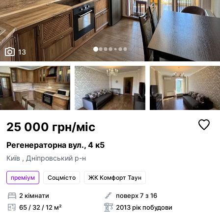
13
25 000 грн/міс
Регенераторна вул., 4 к5
Київ
,
Дніпровський р-н
преміум
Соцмісто
ЖК Комфорт Таун
2 кімнати
поверх 7 з 16
65 / 32 / 12 м²
2013 рік побудови