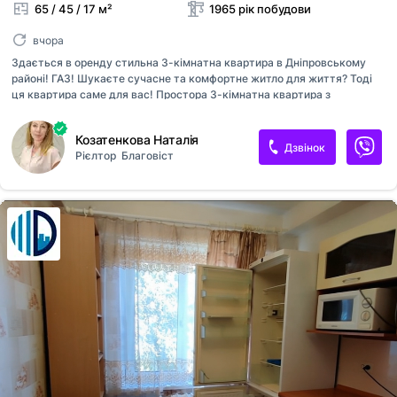
65 / 45 / 17 м²
1965 рік побудови
вчора
Здається в оренду стильна 3-кімнатна квартира в Дніпровському
районі! ГАЗ! Шукаєте сучасне та комфортне житло для життя? Тоді
ця квартира саме для вас! Простора 3-кімнатна квартира з
вишуканою кухнею-студією, виконана за сучасним дизайн-проєктом.
Новий якісний ремонт, продумане планування та стильний інтер’єр
Козатенкова Наталія
створюють атмосферу затишку й комфорту. У квартирі є вся
Дзвінок
Рієлтор
Благовіст
необхідна побутова техніка для вашої зручності: холодильник;
витяжка; бойлер; пральна машина сушильна машина. Затишна
спальня обладнана комфортним двоспальним ліжком.,шафа для
одягу ,дітяча кімната- два розкладні диванчики з висувними
ящиками для зберігання,полиця для книг два балкони засклені
кухнею-студією з обідньо...