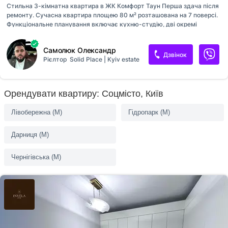
Стильна 3-кімнатна квартира в ЖК Комфорт Таун Перша здача після
ремонту. Сучасна квартира площею 80 м² розташована на 7 поверсі.
Функціональне планування включає кухню-студію, дві окремі
спальні, гардеробну та санвузол із душовою кабіною. Інтер’єр
виконаний у світлих тонах із акцентом на комфорт та атмосферу. У
Самолюк Олександр
вітальні встановлений декоративний камін з імітацією звуків дощу,
Дзвінок
Рієлтор
Solid Place | Kyiv estate
що створює особливий затишок у вечірній час. Панорамні вікна
забезпечують багато природного світла та відкривають приємний
вид на територію комплексу. Квартира повністю укомплектована
всією необхідною технікою та меблями для комфортного
Орендувати квартиру: Соцмісто, Київ
проживання. ЖК Комфорт Таун — один із найвідоміших житлових
комплексів Києва фор...
Лівобережна (M)
Гідропарк (M)
Дарниця (M)
Чернігівська (M)