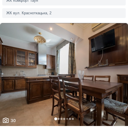
ЖК Комфорт Таун
ким із рієлторів вашого агентства їх закріпити.
Оголошення неактуальне
Зареєструйте рієлторів АН на
RIELTOR.UA
, т
ЖК вул. Красноткацька, 2
привʼяжіть їхні акаунти до акаунту АН, щоб:
Неправильні фото
бачити сукупну статистику та витрати п
Неправильне відео
оголошенням ваших рієлторів,
поповнювати баланс вашим рієлторам,
Неправильна адреса
бачити в кабінеті всі оголошення, створ
вашими рієлторами,
Інше
Прикріпити файл
оголошення рієлторів були брендовані 
Максимум 10 Мб на одне фото, формат: jpeg/j
Я - власник об'єкту
вашого АН
Це мій ексклюзив
Надіслати
Об'єкт не існує
30