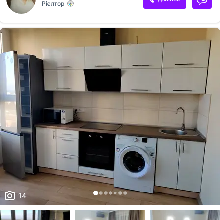
Рієлтор
кімнати, у одній з яких розташований камін та домашній кінотеатр,
що створює атмосферу справжнього релаксу вечорами. • Кухня-
салон із великим обіднім столом — ідеальне місце для світлих
сніданків та стильних прийомів гостей. • Два зручні санвузли: ванна
кімната з вікном та душова кабіна з гідромасажем, що перетворюють
ру...
14