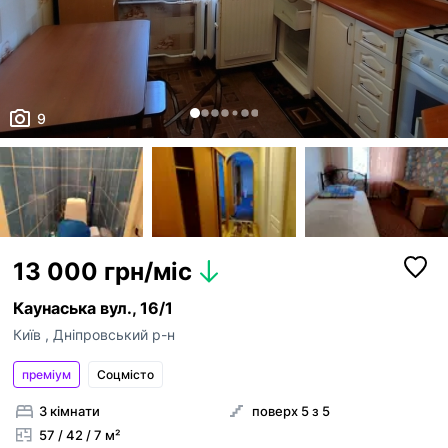
9
13 000 грн/міс
Каунаська вул., 16/1
Київ
,
Дніпровський р-н
преміум
Соцмісто
3 кімнати
поверх 5 з 5
57 / 42 / 7 м²