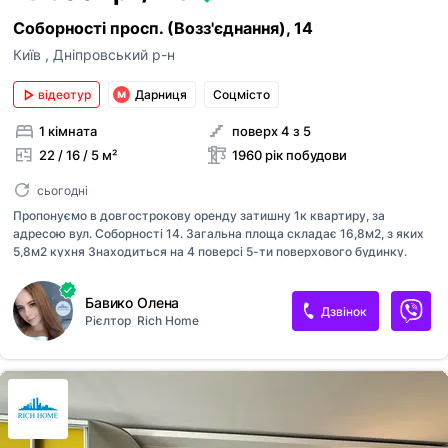
Соборності просп. (Возз'єднання), 14
Київ
,
Дніпровський р-н
відеотур
Дарниця
Соцмісто
1 кімната
поверх 4 з 5
22 / 16 / 5 м²
1960 рік побудови
сьогодні
Пропонуємо в довгострокову оренду затишну 1к квартиру, за
адресою вул. Соборності 14. Загальна площа складає 16,8м2, з яких
5,8м2 кухня Знаходиться на 4 поверсі 5-ти поверхового будинку.
Санвузол суміжний. Є засклений балкон. Здається одна кімната в
двокімнатній квартирі. Комуналні фіксовані. Квартира обладнана
Бавико Олена
сучасною технікою -Бойлер -Витяжка -Плита (газ) -Телевізор
Дзвінок
Рієлтор
Rich Home
-Холодильник -Кондиціонер -Пральна машина В квартирі є досить
місця для зберігання речей є містка шафа-купе , є розкладний диван
для відпочинку. Будівля стоїть уздовж жвавого проспекту
Соборності, за кілька хвилин ходьби від великого транспортного
вузла — Дарницької площі Завдяки близькості до сучасного великого
житлового...