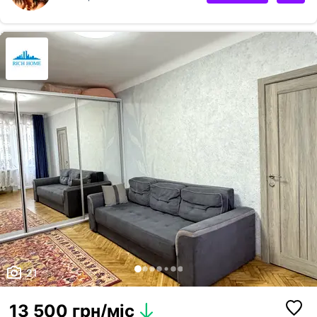
посудомийна та пральна машини, духова плита, електрична варильна
поверхня, мікрохвильова піч, чайник BORK, посуд та столове
приладдя — простора вітальня з високою мансардною стелею на 3
поверхи — кімната для відпочинку з кутовим диваном та телевізором
— сходи — відкрита лоджія — піді...
21
13 500 грн/міс