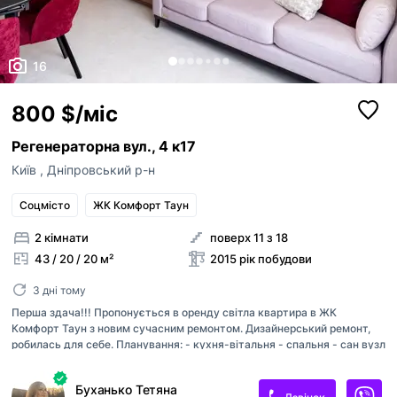
16
800 $/міс
Регенераторна вул., 4 к17
Київ
,
Дніпровський р-н
Соцмісто
ЖК Комфорт Таун
2 кімнати
поверх 11 з 18
43 / 20 / 20 м²
2015 рік побудови
3 дні тому
Перша здача!!! Пропонується в оренду світла квартира в ЖК
Комфорт Таун з новим сучасним ремонтом. Дизайнерський ремонт,
робилась для себе. Планування: - кухня-вітальня - спальня - сан вузл
- гардероб Квартира оснащена всією необхідною технікою: духовка,
мікрохвильовка, холодильник, посудомийка, плита, витяжка,
Буханько Тетяна
кондиціонери, пральна і сушильна машина, 2 телевізора. Запрошую на