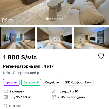
22
1 800 $/міс
Регенераторна вул., 4 к17
Київ
,
Дніпровський р-н
преміум
без комісії
Соцмісто
ЖК Комфорт Таун
2 кімнати
поверх 7 з 10
80 / 35 / 40 м²
2015 рік побудови
сьогодні