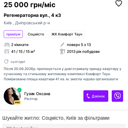
25 000 грн/міс
Регенераторна вул., 4 к3
Київ
,
Дніпровський р-н
преміум
Соцмісто
ЖК Комфорт Таун
2 кімнати
поверх 5 з 13
41 / 15 / 15 м²
2013 рік побудови
сьогодні
Після 20.06.2026р. пропонується у довготривалу оренду квартиру у
сучасному та стильному житловому комплексі Комфорт Таун.
Поскаржитись
Поміркована площа квартири 41 кв. м. змогла чудово організувати
кілька функціональних зон: тамбур, гардеробна кімната, кухня з
вітальнею, яка може легко трансформуватися в спальне місце
телефон
Додати оголошення
Гузик Оксана
завдяки розкладному дивану, окрема спальня для дорослих та ще
Дзвінок
+38
Рієлтор
одана окрема кімната ну і звісно санвузол. Окремий гардероб має
достатньо місця для зберігання всіх необхідних речей. Компактний
Публікація оголошень доступна для зареєстр
диван легко перетворюється у комфортне ліжко, а обідній стіл буде
причина
користувачів в ролі “Рієлтор” чи “Власник“.
служити для Вас ідеальним місцем для смачних сніданків чи просто
Шукайте житло: Соцмісто, Київ за фільтрами
посидіти як за чашечкою кави/чаю чи навіть з роботою чи
Якщо на вашій сторінці АН залишились оголош
навчанням....
ви хочете опублікувати, будь ласка,
напишіть
повідомлення
Неправильна ціна