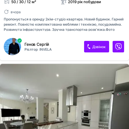
50 / 30 / 12 м²
2019 рік побудови
вчора
Пропонується в оренду 2кім-студіо квартира. Новий будинок. Гарний
ремонт. Повністю комплектована меблями і технікою, посудомийна.
Розвинута інфраструктура. Зручна транспортна розвʼязка.Фото
відповідають дійсності. Готова до переглядів. Генератор.
Генов Сергій
Дзвінок
Рієлтор
INVELA