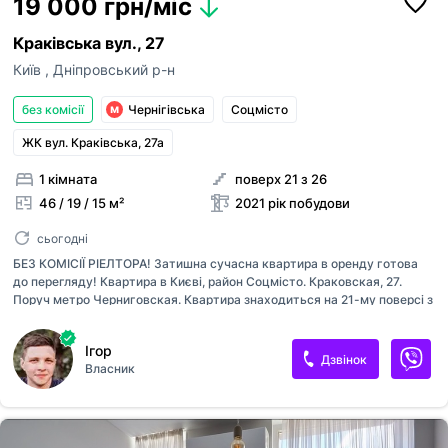
19 000 грн/міс
Краківська вул., 27
Київ
,
Дніпровський р-н
без комісії
Чернігівська
Соцмісто
ЖК вул. Краківська, 27а
1 кімната
поверх 21 з 26
46 / 19 / 15 м²
2021 рік побудови
сьогодні
БЕЗ КОМІСІЇ РІЕЛТОРА! Затишна сучасна квартира в оренду готова
до перегляду! Квартира в Києві, район Соцмісто. Краковская, 27.
Поруч метро Черниговская. Квартира знаходиться на 21-му поверсі з
26. Будинок з ліфтом. Працює консьєрж. У квартирі централізоване
опалення. Індивідуальні лічильники на воду, опалення та електрику.
Ігор
Гаряча вода бойлер. У квартирі Wi-Fi (можна обрати свого
Дзвінок
Власник
провайдера). Загальна площа приміщення — 46,2 кв.м. Житлова
площа становить 18,5 кв.м. Площа кухні 14,68 кв.м. Дизайнерський
ремонт. - Можна з дітьми. - Можна з дрібними тваринами. - Курити
заборонено. Телефонуйте, домовимося про перегляд у зручний час.