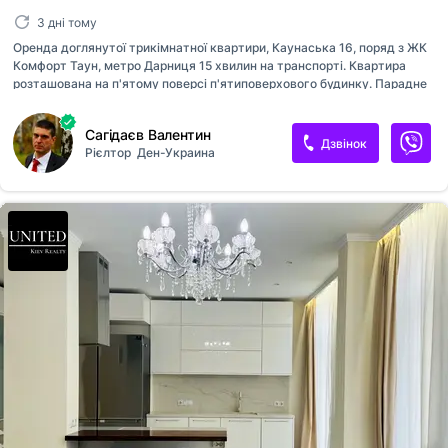
3 дні тому
Оренда доглянутої трикімнатної квартири, Каунаська 16, поряд з ЖК
Комфорт Таун, метро Дарниця 15 хвилин на транспорті. Квартира
розташована на п'ятому поверсі п'ятиповерхового будинку. Парадне
після ремонту. Квартира після капітального ремонту, меблі та техніка
не нові, але у хорошому стані. Ціна оренди 13000 грн. + комунальні
Сагідаєв Валентин
послуги.
Дзвінок
Рієлтор
Ден-Украина