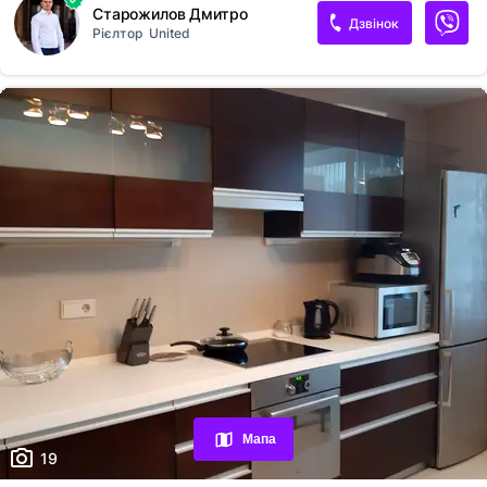
Старожилов Дмитро
машина, варильна поверхня, духова шафа, телевізор,
Дзвінок
Рієлтор
United
високошвидкісний Wi-Fi. Продумане планування, сучасний ремонт та
якісні меблі створюють затишну атмосферу. ЖК Comfort Town - це
закритий житловий комплекс комфорт-класу з цілодобовою
охороною, відеоспостереженням та впорядкованою територією. На
території комплексу розташовані магазини, супермаркети, кафе,
ресторани, фітнес-клуб, спортивні...
Переглянуті оголошення
Обрані оголошення
Мапа
Контакти
19