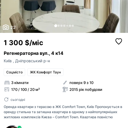
22
1 300 $/міс
Регенераторна вул., 4 к14
Київ
,
Дніпровський р-н
Соцмісто
ЖК Комфорт Таун
3 кімнати
поверх 9 з 10
170 / 100 / 20 м²
2015 рік побудови
сьогодні
Оренда квартири з терасою в ЖК Comfort Town, Київ Пропонується в
оренду стильна та затишна квартира в одному з найпопулярніших
житлових комплексів Києва – Comfort Town. Квартира повністю
мебльована та обладнана всією необхідною побутовою технікою для
комфортного проживання: кондиціонер, холодильник, пральна