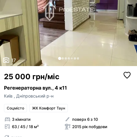
17
25 000 грн/міс
Регенераторна вул., 4 к11
Київ
,
Дніпровський р-н
Соцмісто
ЖК Комфорт Таун
3 кімнати
поверх 6 з 10
63 / 45 / 18 м²
2015 рік побудови