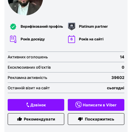
Верифікований профіль
Platinum partner
11
Років досвіду
6
Років на сайті
Активних оголошень
14
Ексклюзивних об'єктів
0
Рекламна активність
39602
Останній візит на сайт
сьогодні
Дзвінок
Написати в Viber
Рекомендувати
Поскаржитись