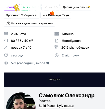
преміум
без комісії
Соцмісто
Дарницька площа
Вхід
Проспект Соборності
ЖК Комфорт Таун
Можна з деякими тваринами
Реєстрація
2 кімнати
Блочна
80 / 35 / 40 м²
Новобудова
поверх 7 з 10
2015 рік побудови
сьогодні
2 міс. тому
571 (сьогодні 0, вчора 9)
Самолюк Олександр
Рієлтор
Solid Place | Kyiv estate