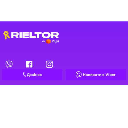
Переглянуті оголошення
1
Обрані оголошення
Дзвінок
Написати в Viber
Контакти
Проєкт
Рієлтори