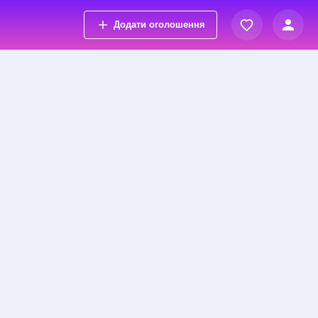
Додати оголошення
Вхід
Переглянуті оголошення
Реєстрація
Обрані оголошення
Контакти