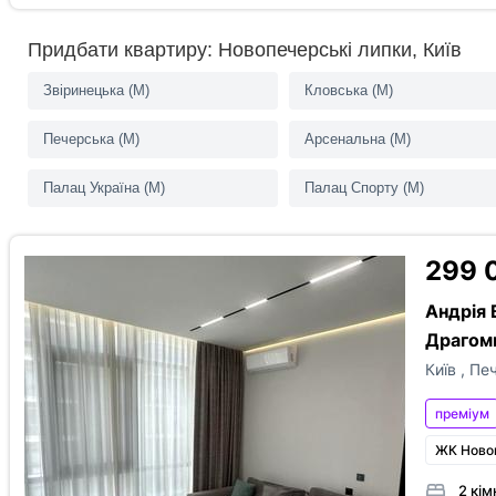
спальня з 
Є вода
Є газ
Є опале
дитяча, га
Придбати квартиру: Новопечерські липки, Київ
життя жит
цілодобов
підземний 
Звіринецька (M)
Кловська (M)
розвинена 
Резервне
Британськ
Печерська (M)
Арсенальна (M)
Працює ліфт
живлення
кафе, ресто
Палац Україна (M)
Палац Спорту (M)
Супер фільтри
299 
Андрія 
Драгоми
Переуступка
Без комісії
єОселя
Київ
,
Печ
преміум
ЖК Ново
З
2 кім