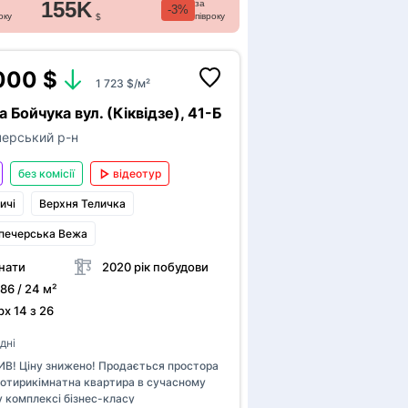
повний комплект с...
155K
за
-3%
оку
півроку
$
000 $
1 723 $/м²
 Бойчука вул. (Кіквідзе), 41-Б
ерський р-н
без комісії
відеотур
ичі
Верхня Теличка
печерська Вежа
мнати
2020 рік побудови
 86 / 24 м²
х 14 з 26
дні
! Ціну знижено! Продається простора
 чотирикімнатна квартира в сучасному
 комплексі бізнес-класу