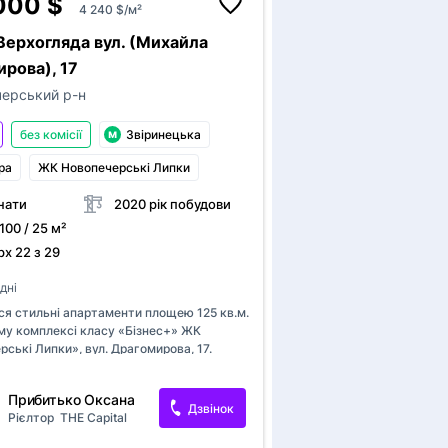
000 $
4 240 $/м²
рі гардеробні та вбудовані шафи по всій
що значно збільшує площу зберігання й
Верхогляда вул. (Михайла
 ідеальний порядок у просторі • 2
стосований до крісла колісного
рова), 17
кабінет + гардеробна + підсобне
 • Зас...
ерський р-н
без комісії
Звіринецька
ра
ЖК Новопечерські Липки
диціонер
нати
2020 рік побудови
 100 / 25 м²
х 22 з 29
дні
я стильні апартаменти площею 125 кв.м.
му комплексі класу «Бізнес+» ЖК
ські Липки», вул. Драгомирова, 17.
з панорамним видом розташована на 22
ксклюзивний дизайнерський інтер’єр, все
Прибитько Оксана
до дрібниць. Дорогі італійські меблі
Дзвінок
Рієлтор
THE Capital
 брендова побутова техніка. Планування
ключає в себе: кухня-вітальня, головна