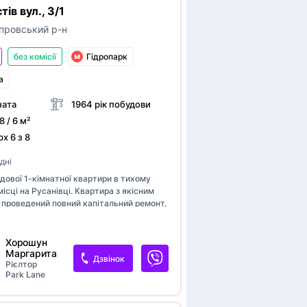
тів вул., 3/1
провський р-н
без комісії
Гідропарк
а
ната
1964 рік побудови
8 / 6 м²
х 6 з 8
дні
дової 1-кімнатної квартири в тихому
ісці на Русанівці. Квартира з якісним
 проведений повний капітальний ремонт,
ктро проводки, всіх комунікацій,
зовні. Обладнана меблями та побутовою
кондиціонер, бойлер, пральна машина, газ
Хорошун
імнаті велика шафа-купе, засклений
Маргарита
Дзвінок
Рієлтор
лике зелене подвір`я з дітячим
Park Lane
ом. Поруч Русанівський канал,
 Дніпра, магазини, школи, дитячи
іцей, поліклініки, м.Лівобережна 15