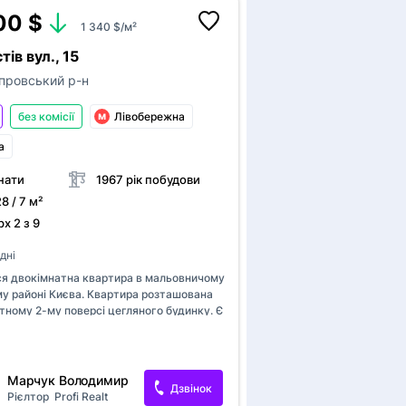
ки.
00 $
1 340 $/м²
тів вул., 15
провський р-н
без комісії
Лівобережна
а
нати
1967 рік побудови
28 / 7 м²
х 2 з 9
дні
я двокімнатна квартира в мальовничому
му районі Києва. Квартира розташована
тному 2-му поверсі цегляного будинку. Є
сьогодні є великою перевагою. Квартира
у житловому стані: встановлені
тикові вікна, санвузол роздільний.
ся пральна машина, холодильник та
Марчук Володимир
Дзвінок
ита. Зручне планування — кімнати можна
Рієлтор
Profi Realt