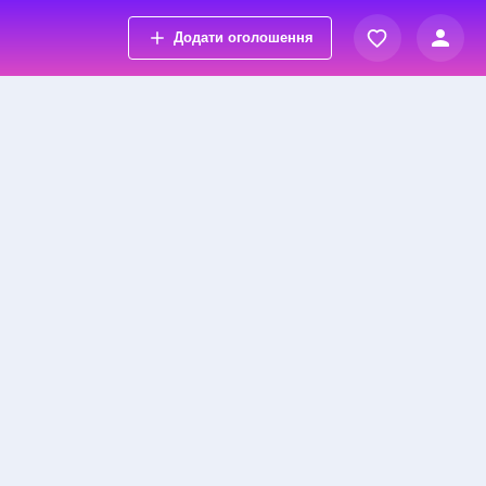
Додати оголошення
Вхід
Переглянуті оголошення
Реєстрація
Обрані оголошення
Контакти