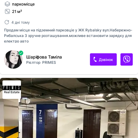
паркомісце
21 м²
4 дні тому
Продам місце на підземний парковціe у ЖК Rybalsky вул.Набережно-
Рибалська 3 зручне розташування.можливе встановити зарядку для
електро авто
Шаріфова Таміла
Дзвінок
Рієлтор
PRIMES