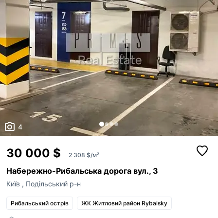
4
30 000 $
2 308 $/м²
Набережно-Рибальська дорога вул., 3
Київ
,
Подільський р-н
Рибальський острів
ЖК Житловий район Rybalsky