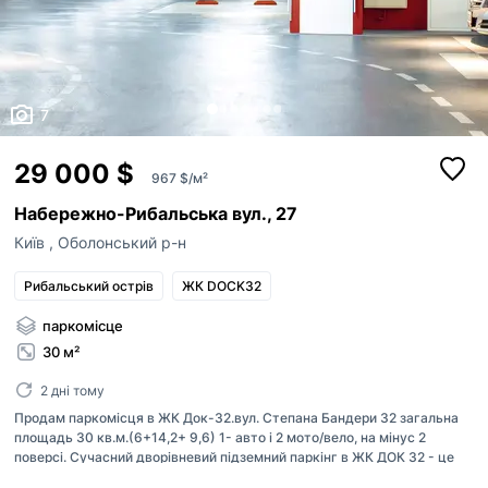
7
29 000 $
967 $/м²
Набережно-Рибальська вул., 27
Київ
,
Оболонський р-н
Рибальський острів
ЖК DOCK32
паркомісце
30 м²
2 дні тому
Продам паркомісця в ЖК Док-32.вул. Степана Бандери 32 загальна
площадь 30 кв.м.(6+14,2+ 9,6) 1- авто і 2 мото/вело, на мінус 2
поверсі. Сучасний дворівневий підземний паркінг в ЖК ДОК 32 - це
швидкісний ліфт прямо до поверха вашої квартири, контроль доступа