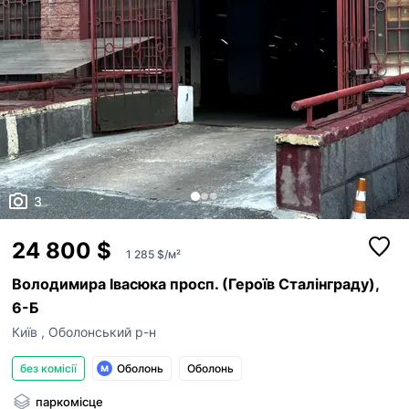
3
24 800 $
1 285 $/м²
Володимира Івасюка просп. (Героїв Сталінграду),
6-Б
Київ
,
Оболонський р-н
без комісії
Оболонь
Оболонь
паркомісце