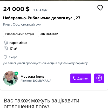
24 000 $
1 404 $/м²
Набережно-Рибальська дорога вул., 27
Київ
,
Оболонський р-н
Рибальський острів
ЖК DOCK32
паркомісце
17 м²
вчора
До вашої уваги пропонується місце в підземному паркінгу.
Мусаєва Ірина
Дзвінок
Рієлтор
DOMIVKA UA
Вас також можуть зацікавити
оголошення поруч