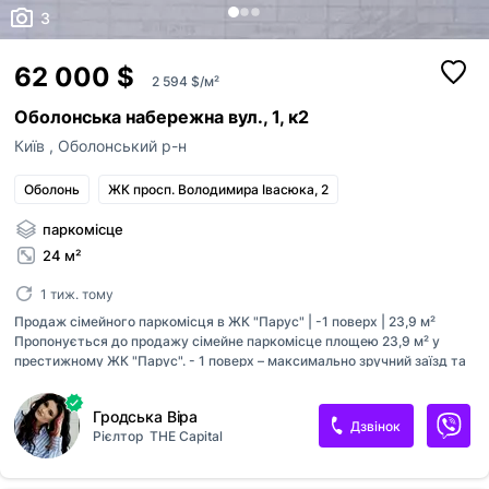
3
62 000 $
2 594 $/м²
Оболонська набережна вул., 1, к2
Київ
,
Оболонський р-н
Оболонь
ЖК просп. Володимира Івасюка, 2
паркомісце
24 м²
1 тиж. тому
Продаж сімейного паркомісця в ЖК "Парус" | -1 поверх | 23,9 м²
Пропонується до продажу сімейне паркомісце площею 23,9 м² у
престижному ЖК "Парус". - 1 поверх – максимально зручний заїзд та
виїзд Формат сімейного паркомісця – комфортне розміщення двох
автомобілів. Просторий та сучасний підземний паркінг із цілодобовою
Гродська Віра
охороною. ЖК "Парус" – будинок бізнес-класу в одному з найкращих
Дзвінок
Рієлтор
THE Capital
районів столиці, з прямим виходом до парку Наталка та набережної
Дніпра. Вдале розташування, високий рівень безпеки та комфорту
роблять це паркомісце чудовою інвестицією як для власного