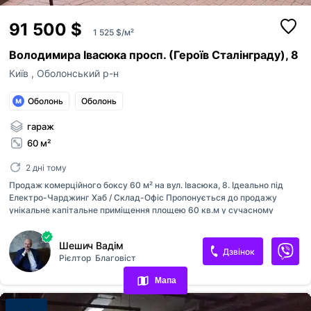
91 500 $
1 525 $/м²
Володимира Івасюка просп. (Героїв Сталінграду), 8
Київ
,
Оболонський р-н
Оболонь
Оболонь
гараж
60 м²
2 дні тому
Продаж комерційного боксу 60 м² на вул. Івасюка, 8. Ідеально під
Електро-Чарджинг Хаб / Склад-Офіс Пропонується до продажу
унікальне капітальне приміщення площею 60 кв.м у сучасному
закритому паркінгу за адресою: вул. Володимира Івасюка, 8. Об'єкт
ідеально розпланований та підготовлений під високоприбутковий
Переглянуті оголошення
Шешич Вадім
бізнес — приватну станцію зарядки електромобілів (EV Charging Hub)
Дзвінок
Рієлтор
Благовіст
з клієнтською зоною, або під власний бізнес-офіс/склад. Продумане
Обрані оголошення
зонування (2 окремі зони): 1. Зона зарядки та паркінгу: комфортно
Мапа
вміщує 2 автомобілі одночасно. Широкий заїзд, захищене від негоди
Контакти
сухе приміщення. 2. Клієнтська/Адміністративна зона: окрема
кімната, яку можна облаштувати під міні-кав'ярню, зону відпо...