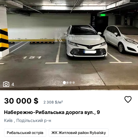
4
30 000 $
2 308 $/м²
Набережно-Рибальська дорога вул., 9
Київ
,
Подільський р-н
Рибальський острів
ЖК Житловий район Rybalsky