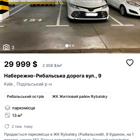
3
29 999 $
2 308 $/м²
Набережно-Рибальська дорога вул., 9
Київ
,
Подільський р-н
Рибальський острів
ЖК Житловий район Rybalsky
паркомісце
13 м²
2 тиж. тому
Продається паркомісце в ЖК Rybalsky (Рыбальский), 9 будинок, на 1
поверсі, номер 152. Площа паркомісця 13 кв.м. Зручний заїзд/виїзд.