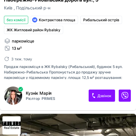
Київ
,
Подільський р-н
без комісії
Контрактова площа
Рибальський острів
ЖК Житловий район Rybalsky
паркомісце
13 м²
3 тиж. тому
Продаж паркомісця в ЖК Rybalsky (Рибальський), будинок 5 вул.
Набережно-Рибальська Пропонується до продажу зручне
паркомісце у підземному паркінгу. площа: 12,5 м² розташування:
центр паркінгу (зручний заїзд і виїзд) поруч із ліфтом — швидкий
доступ до будинку Паркомісце розташоване у комфортній зоні без
Кузнік Марія
складних маневрів — ідеально підходить як для щоденного
Дзвінок
Рієлтор
PRIMES
використання, так і для інвестиції. Є можливість придбати два
паркомісця поруч — зручно для сім’ї або двох авто.