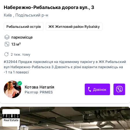
Набережно-Рибальська дорога вул., 3
Київ
,
Подільський р-н
Рибальський острів
ЖК Житловий район Rybalsky
паркомісце
13 м²
2 тиж. тому
#32944 Продаж паркомісця на підземному паркінгу в ЖК Рибальский
вул Набережно-Рибальска 3 Дзвоніть є різні варіанти паркомісць на
-1 та 1 поверсі
Котова Наталія
Дзвінок
Рієлтор
PRIMES