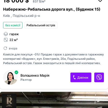
18 000 $
837 $/м²
Набережно-Рибальська дорога вул., (Будинок 15)
Київ
,
Подільський р-н
без комісії
Рибальський острів
гараж
22 м²
вчора
Комісія для покупця -0%! Продаю гараж з документами в гаражному
кооперативі «Водник», вул. Електриків, 20а, Подільський район,
Рибальський острів. Гараж знаходиться в першій лінії кооперативу,
зручний і швидкий заїзд, складається з першого поверху площею 21
кв м і підвалу 16 кв м. Має світло і лічильник на нього; розетки (10
Волошенко Марія
шт), автоматичні ворота з пультом. Підвал сухий, є світло. Гаражний
Дзвінок
Рієлтор
кооператив охороняється, вʼїзд по електронних ключах, є
відеоспостереження. Щомісячна оплата - 300 грн. Поруч зупинка
транспорту, курсує автобус до м. Тараса Шевченка та Контрактова
площа, також в центр і на Троєщину; піша доступність до ЖК
Рибальський. Є відео, запрошую на перегляд.