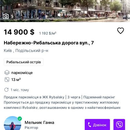
5
14 900 $
1 192 $/м²
Набережно-Рибальська дорога вул., 7
Київ
,
Подільський р-н
Рибальський острів
паркомісце
13 м²
1 міс. тому
Продаж паркомісця в ЖК Rybalsky | 3 черга | Підземний паркінг
Пропонується до продажу паркомісце у престижному житловому
комплексі Rybalsky, розташованому в одному з найатмосферніших
районів Києва — на Рибальському півострові, Подільський район. Це
ідеальне рішення для тих, хто цінує комфорт, безпеку та статус.
Мельник Ганна
Характеристики: Площа: 12,5 м² Формат: підземний паркінг Черга: 3
Дзвінок
Рієлтор
(фінальна стадія будівництва) Тип: новобудова Переваги: ✔️