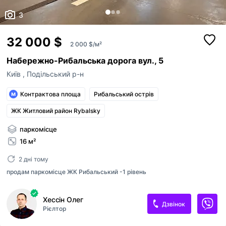
3
32 000 $
2 000 $/м²
Набережно-Рибальська дорога вул., 5
Київ
,
Подільський р-н
Контрактова площа
Рибальський острів
ЖК Житловий район Rybalsky
паркомісце
16 м²
2 дні тому
продам паркомісце ЖК Рибальський -1 рівень
Хессін Олег
Дзвінок
Рієлтор