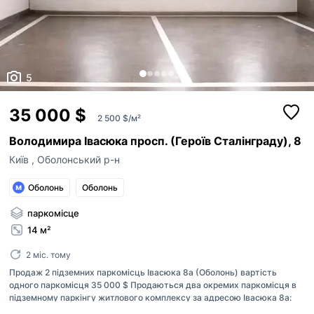
5
35 000 $
2 500 $/м²
Володимира Івасюка просп. (Героїв Сталінграду), 8
Київ
,
Оболонський р-н
Оболонь
Оболонь
паркомісце
14 м²
2 міс. тому
Продаж 2 підземних паркомісць Івасюка 8а (Оболонь) вартість
одного паркомісця 35 000 $ Продаються два окремих паркомісця в
підземному паркінгу житлового комплексу за адресою Івасюка 8а:
№30А — 14,0 м² №30Б — 14,0 м² Загальна площа кожного місця