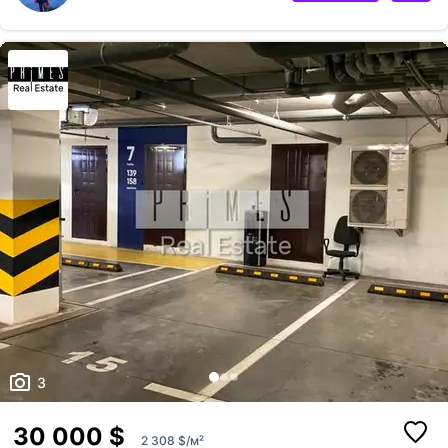
Преміальний житловий комплекс із сучасною архітектурою ✔️
Дворівневий підземний паркінг — двір без авто ✔️ Зручний заїзд та
продумане планування ✔️ Безпека та комфорт зберігання автомобіля
✔️ Ліквідний актив із високим потенціалом зростання вартості Інвес...
3
30 000 $
2 308 $/м²