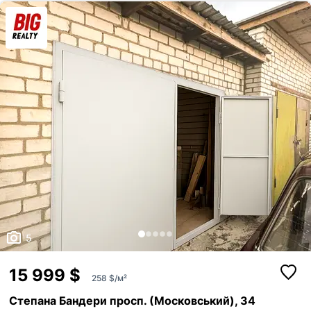
користування, так і для здачі в оренду. ️ Вартість: 62 000 $ ️ Готові
розглянути Вашу пропозицію. A 3 2 9 1 8
5
15 999 $
258 $/м²
Степана Бандери просп. (Московський), 34