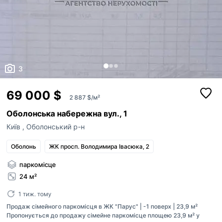
3
69 000 $
2 887 $/м²
Оболонська набережна вул., 1
Київ
,
Оболонський р-н
Оболонь
ЖК просп. Володимира Івасюка, 2
паркомісце
24 м²
1 тиж. тому
Продаж сімейного паркомісця в ЖК "Парус" | -1 поверх | 23,9 м²
Пропонується до продажу сімейне паркомісце площею 23,9 м² у