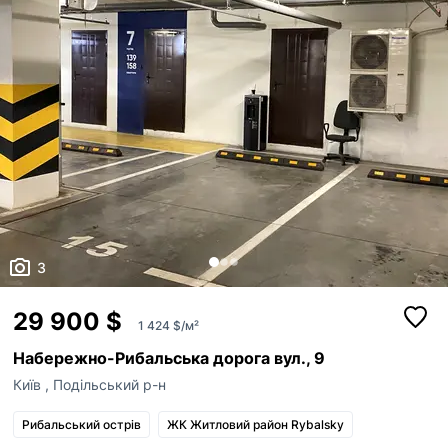
3
29 900 $
1 424 $/м²
Набережно-Рибальська дорога вул., 9
Київ
,
Подільський р-н
Рибальський острів
ЖК Житловий район Rybalsky