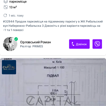
паркомісце
13 м²
1 міс. тому
#32944 Продаж паркомісця на підземному паркінгу в ЖК Рибальский
вул Набережно-Рибальска 3 Дзвоніть є різні варіанти паркомісць на
-1 та 1 поверсі
Орловський Роман
Дзвінок
Рієлтор
PRIMES