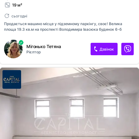
19 м²
сьогодні
Продається машино місце у підземному паркінгу, своє! Велика
площа 19.3 кв.м на проспекті Володимира Івасюка будинок 6-б
Мігонько Тетяна
Дзвінок
Рієлтор