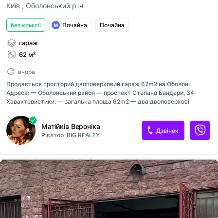
Київ
,
Оболонський р-н
без комісії
Почайна
Почайна
гараж
62 м²
вчора
Продається просторий двоповерховий гараж 62m2 на Оболоні
Адреса: — Оболонський район — проспект Степана Бандери, 34
Характеристики: — загальна площа 62m2 — два двоповерхові
цегляні будинки — один одноповерховий цегляний будинок —
простора територія оточена природою Переваги: — підходить як для
Матійків Вероніка
зберігання авто, так і для майстерні чи складу — просторий перший
Дзвінок
Рієлтор
BIG REALTY
поверх із можливістю зручного заїзду — другий рівень дозволяє
облаштувати додаткове місце для зберігання — є освітлення,
проводка — район з хорошою транспортною розв’язкою Поруч
хороша інфраструктура — продуктовий супермаркет — ТРЦ
Блокбастер — Епіцентр — лікарня та аптеки — кавʼярні — зупинка
наземного громадського транспорту — залі...