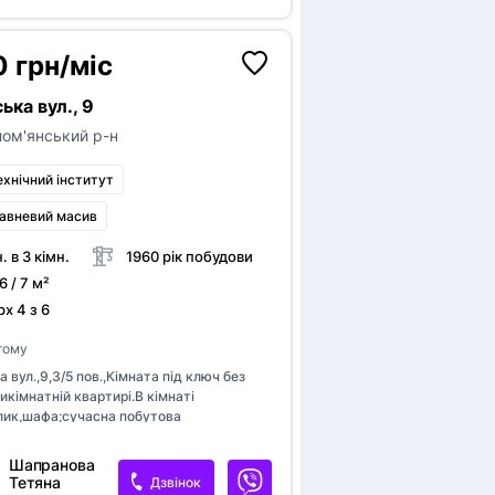
ким із рі
Зареєстр
 грн/міс
привʼяжіт
ба
ька вул., 9
ог
по
ом'янський р-н
бач
ва
ехнічний інститут
ог
ва
авневий масив
н. в 3 кімн.
1960 рік побудови
6 / 7 м²
х 4 з 6
 тому
 вул.,9,3/5 пов.,Кімната під ключ без
рикімнатній квартирі.В кімнаті
лик,шафа;сучасна побутова
олодильник,пральна
лер,ГАЗова плита.В другій кімнаті
Шапранова
дна жінка,третя кімната з балконом в
Тетяна
Дзвінок