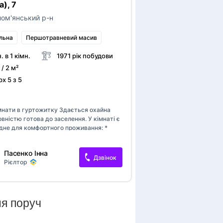
а), 7
ом'янський р-н
льна
Першотравневий масив
. в 1 кімн.
1971 рік побудови
 / 2 м²
х 5 з 5
а
мнати в гуртожитку Здається охайна
овністю готова до заселення. У кімнаті є
ідне для комфортного проживання: *
 диван; * стіл; * холодильник; *
ова піч; * пральна машина; * власний
Пасенко Інна
к. Кухня та душова кабіна — загального
Дзвінок
Рієлтор
ня. Чудовий варіант для однієї людини
 Зручне розташування, комфортні умови
вання. Телефонуйте для отримання
 інформації та запису на перегляд.
ня поруч