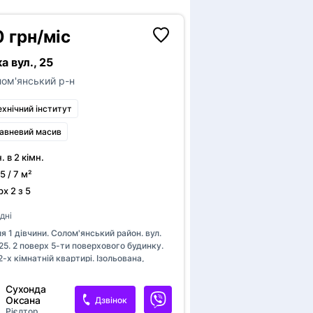
 грн/міс
а вул., 25
ом'янський р-н
ехнічний інститут
авневий масив
н. в 2 кімн.
5 / 7 м²
х 2 з 5
дні
я 1 дівчини. Солом'янський район. вул.
5. 2 поверх 5-ти поверхового будинку.
2-х кімнатній квартирі. Ізольована,
ся. В кімнаті комфортний диван, шафа.
 чудовому стані. В квартирі проживає
Сухонда
 окремій кімнаті. 4500грн. +комунальні
Оксана
Дзвінок
0% від загальної суми компослуг)
Рієлтор