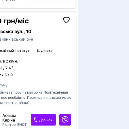
 грн/міс
вська вул., 10
ченківський р-н
ехнічний інститут
Шулявка
н. в 2 кімн.
3 / 7 м²
х 3 з 9
П
 тому
т
імната поруч з метро на Політехнічний
Дода
Є все необхідне. Проживання з власницею
адекватна жінка).
Публікац
п
користува
Асєєва
Каріна
Дзвінок
Якщо на в
Рієлтор
ENOT
п
ви хочете