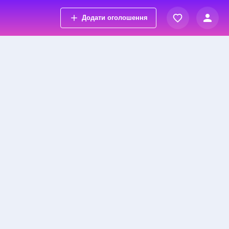
Додати оголошення
Вхід
Переглянуті оголошення
Реєстрація
Обрані оголошення
Контакти