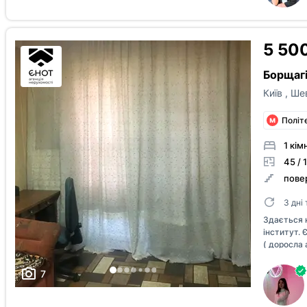
5 500
Борщагі
Київ
,
Шев
Політ
1 кім
45 / 1
повер
3 дні
Здається к
інститут. 
( доросла 
7