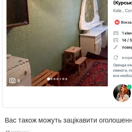
(Курськ
Київ
,
Сол
Вокза
1 кімн
14 / 5
повер
вчор
Оренда кі
кімната, п
все необх
8
розкладний
мікрохвиль
умивальни
користуван
або пари.
для прожи
додаткової
Вас також можуть зацікавити оголошен