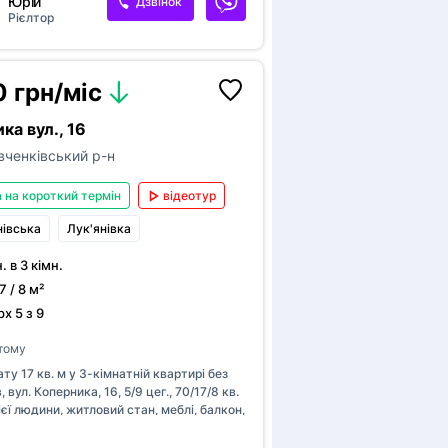
Юрій
Дзвінок
Рієлтор
 грн/міс
ка вул., 16
ченківський р-н
 на короткий термін
відеотур
нівська
Лук'янівка
н. в 3 кімн.
7 / 8 м²
х 5 з 9
 тому
ту 17 кв. м у 3-кімнатній квартирі без
 вул. Коперника, 16, 5/9 цег., 70/17/8 кв.
ієї людини, житловий стан, меблі, балкон,
к, пральна машина-автомат, дві сусідні
ендують двоє чоловіків, метро