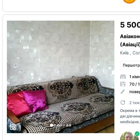
загальном
ни,зупинк
комунальни
5 500
Авіакон
(Авіації
Київ
,
Сол
Першотр
1 кім
70 / 1
повер
2 тиж
Окрема в 
дві дівчини
необхідне,
8
Поруч суп