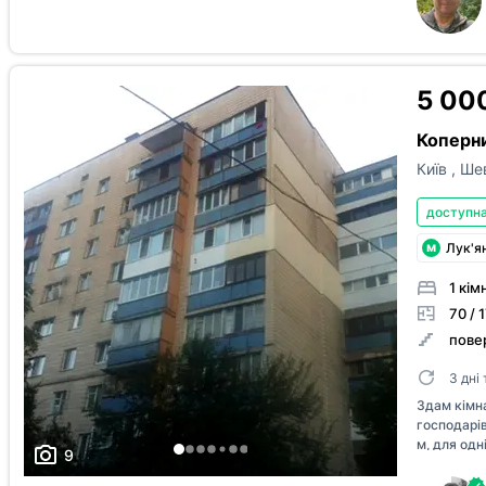
5 000
Коперни
Київ
,
Шев
доступна
Лук'я
1 кім
70 / 1
повер
3 дні
Здам кімна
господарів,
м, для одн
9
холодильни
кімнати ор