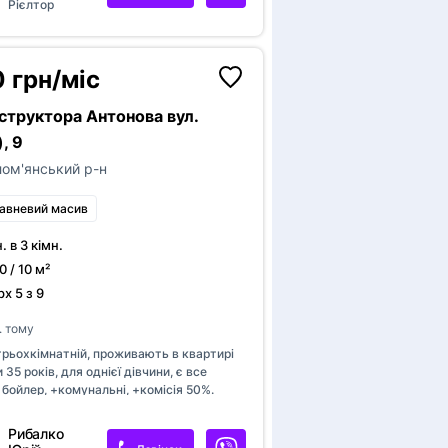
у користуванні.Поруч
Рієлтор
а,супермаркет,парк-5000 грн+1//2
х,застава.Для однієї дівчини,жінки.
 грн/міс
структора Антонова вул.
), 9
ом'янський р-н
авневий масив
н. в 3 кімн.
0 / 10 м²
х 5 з 9
. тому
трьохкімнатній, проживають в квартирі
 35 років, для однієї дівчини, є все
 бойлер, +комунальні, +комісія 50%.
ермаркети, зупинки транспорту.
Рибалко