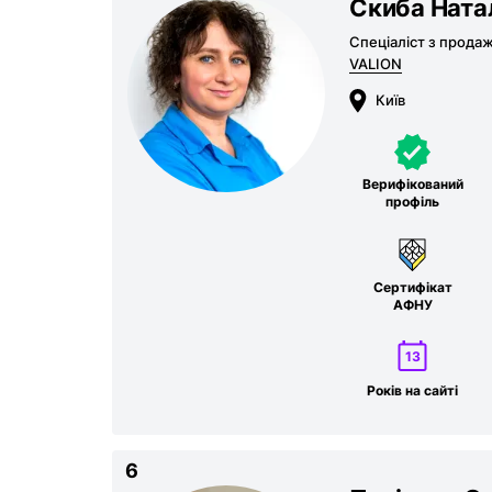
Скиба Ната
Спеціаліст з прода
VALION
Київ
Верифікований
профіль
Сертифікат
АФНУ
13
Років на сайті
6