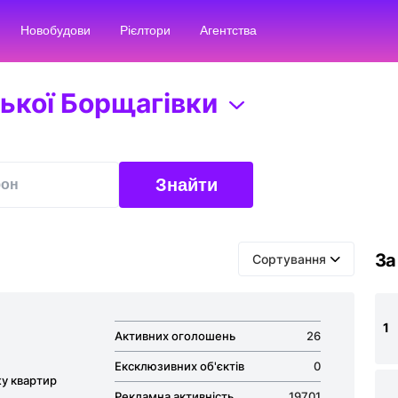
Новобудови
Рієлтори
Агентства
ької Борщагівки
Знайти
За
Сортування
1
Активних оголошень
26
Ексклюзивних об'єктів
0
жу квартир
Рекламна активність
19701