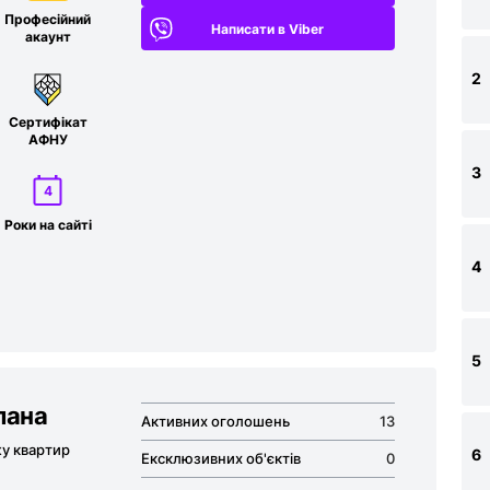
Професійний
Написати в Viber
акаунт
2
Сертифікат
АФНУ
3
4
Роки на сайті
4
5
лана
Активних оголошень
13
жу квартир
6
Ексклюзивних об'єктів
0