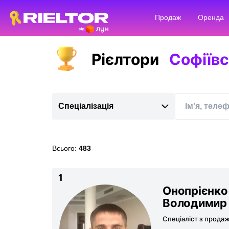
Продаж
Оренда
Рієлтори
Софіївс
Спеціалізація
Всього:
483
1
Онопрієнко
Володимир
Спеціаліст з прода