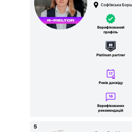
Софіївська Борщ
Верифікований
профіль
Platinum partner
17
Років досвіду
16
Верифікованих
рекомен­дацій
5