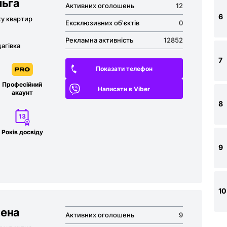
льга
Активних оголошень
12
6
жу квартир
Ексклюзивних об'єктів
0
Рекламна активність
12852
агівка
7
Показати телефон
Професійний
Написати в Viber
акаунт
8
13
Років досвіду
9
10
лена
Активних оголошень
9