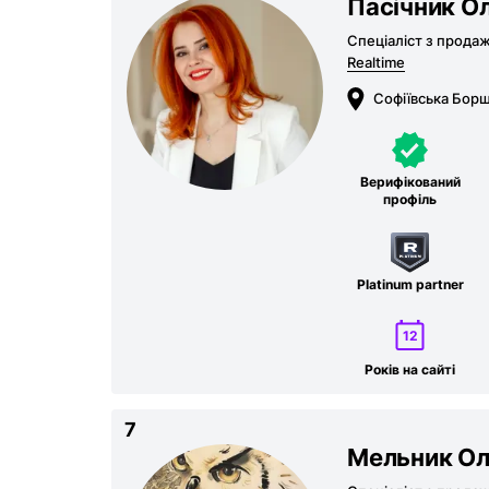
Пасічник О
Спеціаліст з прода
Realtime
Софіївська Борщ
Верифікований
профіль
Platinum partner
12
Років на сайті
7
Мельник О