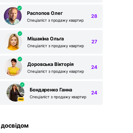
Распопов Олег
28
Спеціаліст з продажу квартир
Мішакіна Ольга
27
Спеціаліст з продажу квартир
Доровська Вікторія
24
Спеціаліст з продажу квартир
Бондаренко Ганна
24
ти оголошення
Спеціаліст з продажу квартир
ія оголошень доступна для зареєстрованих
чів в ролі “Рієлтор” чи “Власник“.
 досвідом
ашій сторінці АН залишились оголошення, які
 опублікувати, будь ласка,
напишіть нам
за