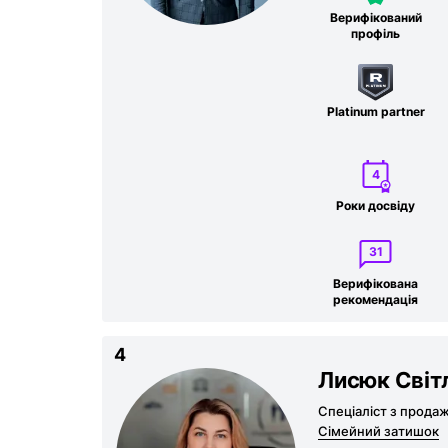
Верифікований
профіль
Platinum partner
4
Роки досвіду
31
Верифікована
рекомен­дація
4
Лисюк Світ
Спеціаліст з прода
Сімейний затишок