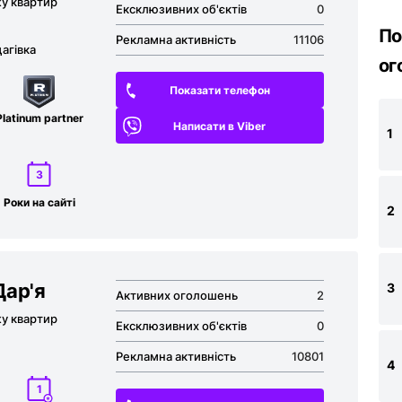
жу квартир
Ексклюзивних об'єктів
0
По
Рекламна активність
11106
агівка
ог
Показати телефон
Platinum partner
Написати в Viber
1
3
Роки на сайті
2
ар'я
3
Активних оголошень
2
жу квартир
Ексклюзивних об'єктів
0
Рекламна активність
10801
4
1