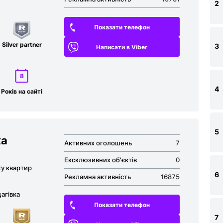
2
Показати телефон
Silver partner
3
Написати в Viber
8
4
Років на сайті
5
ка
Активних оголошень
7
Ексклюзивних об'єктів
0
жу квартир
6
Рекламна активність
16875
агівка
Показати телефон
7