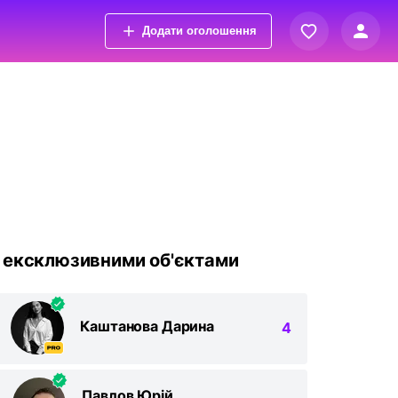
Додати оголошення
Вхід
Переглянуті оголошення
Реєстрація
Обрані оголошення
Контакти
 ексклюзивними об'єктами
Каштанова Дарина
4
Павлов Юрій