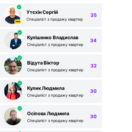
єлторів вашого агентства їх закріпити.
Утєхін Сергій
уйте рієлторів АН на
RIELTOR.UA
, та
35
ь їхні акаунти до акаунту АН, щоб:
Спеціаліст з продажу квартир
чити сукупну статистику та витрати по
олошенням ваших рієлторів,
повнювати баланс вашим рієлторам,
Кулішенко Владислав
34
ити в кабінеті всі оголошення, створені
Спеціаліст з продажу квартир
шими рієлторами,
олошення рієлторів були брендовані логотипом
шого АН
Відута Віктор
32
Спеціаліст з продажу квартир
Кулик Людмила
30
Спеціаліст з продажу квартир
Осіпова Людмила
30
Спеціаліст з продажу квартир