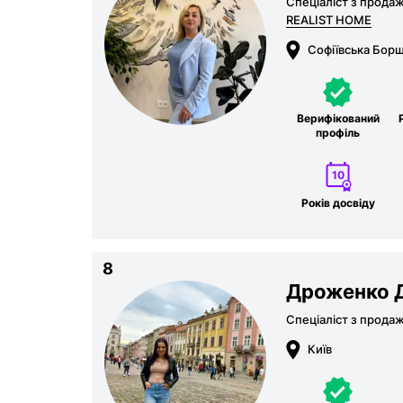
Спеціаліст з прода
REALIST HOME
Софіївська Борщ
Верифікований
профіль
10
Років досвіду
8
Дроженко Д
Спеціаліст з прода
Київ