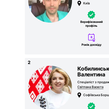
Київ
Верифікований
профіль
8
Років досвіду
2
Кобилинсь
Валентина
Спеціаліст з прода
Світлана Васюта
Софіївська Борщ