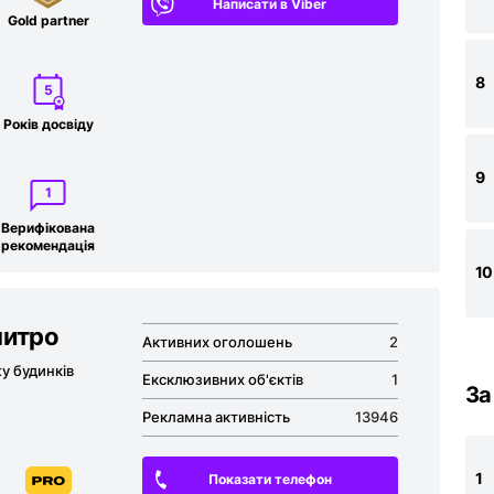
Написати в Viber
Gold partner
8
5
Років досвіду
9
1
Верифікована
рекомен­дація
10
митро
Активних оголошень
2
у будинків
Ексклюзивних об'єктів
1
За
Рекламна активність
13946
1
Показати телефон