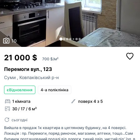
10
21 000 $
700 $/м²
Перемоги вул., 123
Суми
,
Ковпаківський р-н
єВідновлення
4-а поліклініка
1 кімната
поверх 4 з 5
30 / 17 / 6 м²
сьогодні
Вийшла в продаж 1к квартира в цегляному будинку, на 4 поверсі.
Локація : пр. Перемоги, поряд риночок, магазини, аптеки, тощо...Сам
будинок розташований подалі від дороги, тихий двір, чистий під' їзд, в