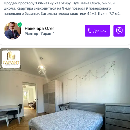
Продам простору 1 кімнатну квартиру. Вул. Івана Сірка, р-н 23-ї
школи. Квартира знаходиться на 9-му поверсі 9 поверхового
панельного будинку. Загальна площа квартири 44м2. Кухня 7.7 м2.
Кімната 19м2. В квартирі зроблений якісний ремонт. Вікна пластик,
труби, ел. проводка замінено. Встановлені лічильники, 2
Невечера Олег
кондиціонери. Просторий балкон 6м2, з виходом як з кімнати так і з
Дзвінок
Рієлтор
"Гарант"
кухні. Сан вузол роздільний, сучасна плитка. Квартира тепла, суха, в
морози цієї зими було 25*С. При продажу залишаються всі меблі, та
вбудована техніка. Перегляди в будь-який зручний для вас час.
Вартість 28000$. Пропонуйте. Телефонуйте.