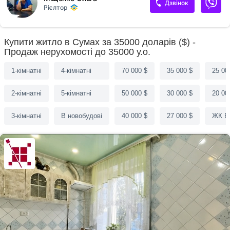
Дзвінок
Рієлтор
Купити житло в Сумах за 35000 доларів ($) -
Продаж нерухомості до 35000 у.о.
1-кімнатні
4-кімнатні
70 000 $
35 000 $
25 00
2-кімнатні
5-кімнатні
50 000 $
30 000 $
20 00
3-кімнатні
В новобудові
40 000 $
27 000 $
ЖК Е