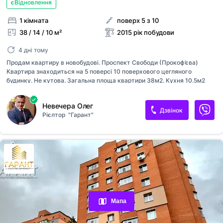
єВідновлення
1 кімната
поверх 5 з 10
38 / 14 / 10 м²
2015 рік побудови
4 дні тому
Продам квартиру в новобудові. Проспект Свободи (Прокоф’єва)
Квартира знаходиться на 5 поверсі 10 поверхового цегляного
будинку. Не кутова. Загальна площа квартири 38м2. Кухня 10.5м2
Індивідуальне газове опалення. Квартира в хорошому стані, повністю
укомплектована. При продажу залишаються всі меблі та техніка:
Невечера Олег
Хороша інфраструктура, все необхідне в пішій доступності. Поруч
Дзвінок
Рієлтор
"Гарант"
річка, зона відпочинку. Будинок не над дорогою. Перегляди в будь-
який зручний для вас час. Вартість квартири 33000$. Пропонуйте.
Телефонуйте.
Переглянуті оголошення
Обрані оголошення
Мапа
Контакти