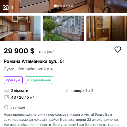
9
29 900 $
695 $/м²
Романа Атаманюка вул., 51
Суми
,
Ковпаківський р-н
преміум
єВідновлення
2 кімнати
поверх 5 з 5
43 / 26 / 5 м²
сьогодні
Нова пропозиція на ринку нерухомості нашого міста! Якщо Вам
важлива саме ця локація : район Ковпака, поряд 22 школа, риночок,
магазини, відділення пошти, банку, аптеки і ще багато чого.. тоді ця