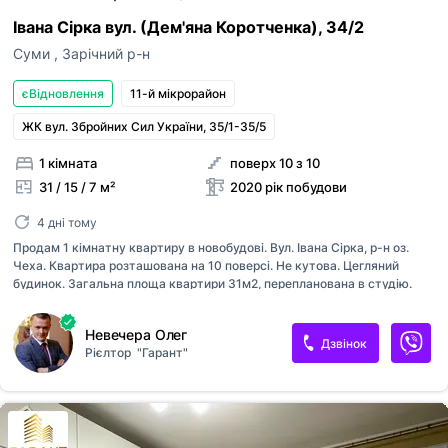
Івана Сірка вул. (Дем'яна Коротченка), 34/2
Суми
,
Зарічний р-н
єВідновлення
11-й мікрорайон
ЖК вул. Збройних Сил України, 35/1-35/5
1 кімната
поверх 10 з 10
31 / 15 / 7 м²
2020 рік побудови
4 дні тому
Продам 1 кімнатну квартиру в новобудові. Вул. Івана Сірка, р-н оз.
Чеха. Квартира розташована на 10 поверсі. Не кутова. Цегляний
будинок. Загальна площа квартири 31м2, перепланована в студію.
Індивідуальне газове опалення (двох контурний газовий котел).
Хороший ремонт. Лічильники світло/газ/вода. Проведений
Невечера Олег
оптоволоконний інтернет. Всі меблі та техніка залишаються. Вартість
Дзвінок
Рієлтор
"Гарант"
35000$. Квартира продається через агентство нерухомості.
Телефонуйте.