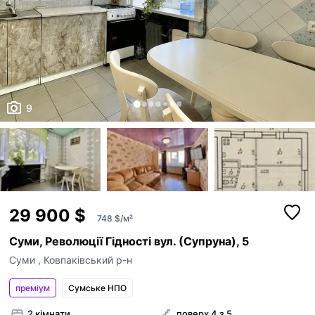
9
29 900 $
748 $/м²
Суми, Революції Гідності вул. (Супруна), 5
Суми
,
Ковпаківський р-н
преміум
Сумське НПО
2 кімнати
поверх 4 з 5