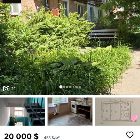
11
20 000 $
455 $/м²