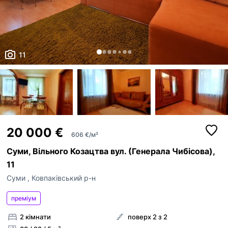
11
20 000 €
606 €/м²
Суми, Вільного Козацтва вул. (Генерала Чибісова),
11
Суми
,
Ковпаківський р-н
преміум
2 кімнати
поверх 2 з 2