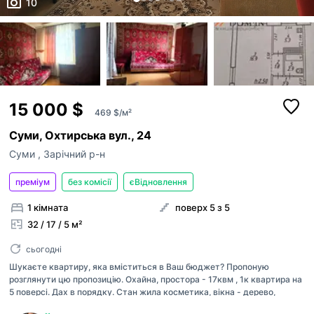
10
15 000 $
469 $/м²
Суми, Охтирська вул., 24
Суми
,
Зарічний р-н
преміум
без комісії
єВідновлення
1 кімната
поверх 5 з 5
32 / 17 / 5 м²
сьогодні
Шукаєте квартиру, яка вміститься в Ваш бюджет? Пропоную
розглянути цю пропозицію. Охайна, простора - 17квм , 1к квартира на
5 поверсі. Дах в порядку. Стан жила косметика, вікна - дерево,
балкон застеклений. Залишається все, що на фото. Євідновлення