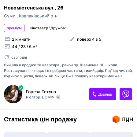
Новомістенська вул., 26
Суми
,
Ковпаківський р-н
преміум
Кінотеатр "Дружба"
2 кімнати
поверх 4 з 5
44 / 28 / 6 м²
сьогодні
Вийшла в продаж 2к квартира , район пр. Шевченка, 10 школи.
Розташування - подалі в проїджої частини, тихий двір. Під' їзд чистий,
будинок з цегли, поверх 4й. Якщо Ви в пошуку квартири майже в
центральному районі міста, звідки пішки до базару, парку, магазинів,
пошти, аптек і навіть кінотеатру...розгляньте нашу пропозицю. Вікна
Горева Тетяна
вже замінені на пластикові, балкон не застеклений. Готові
Дзвінок
Рієлтор
DOMIN
реалізувати своє бачення ремонту - будь ласка! Але можна зайти і
жити вже на цьому етапі. Продаж відбувається без меблів і техніки.
Бонус - є свій підвал. Розглядаємо тільки готівку, в Євровалюті.
Цікаво? Дзвоніть! Перегляди по попередній домовленості!
Статистика цін продажу