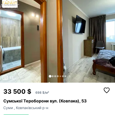
13
33 500 $
698 $/м²
Сумської Тероборони вул. (Ковпака), 53
Суми
,
Ковпаківський р-н