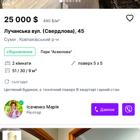
9
25 000 $
490 $/м²
Лучанська вул. (Свердлова), 45
Суми
,
Ковпаківський р-н
єВідновлення
Парк "Асмолова"
2 кімнати
поверх 5 з 5
51 / 30 / 9 м²
сьогодні
Цегляний будинок, є технічний поверх В квартирі гарний стан
Ісаченко Марія
Дзвінок
Рієлтор