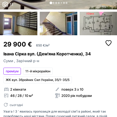
11
29 900 €
650 €/м²
Івана Сірка вул. (Дем'яна Коротченка), 34
Суми
,
Зарічний р-н
преміум
11-й мікрорайон
ЖК вул. Збройних Сил України, 35/1-35/5
2 кімнати
поверх 3 з 10
46 / 28 / 10 м²
2020 рік побудови
сьогодні
Увага ! З ' явилась пропозиція для молодої сім'ї в районі, який так
полюбляють наші містяни. Поряд сучасний дитячий садок, в пішій