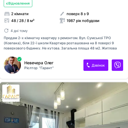
єВідновлення
2 кімнати
поверх 8 з 9
48 / 28 / 8 м²
1987 рік побудови
4 дні тому
Продам 2-х кімнатну квартиру з ремонтом. Вул. Сумської ТРО
(Ковпака), біля 22-ї школи Квартира розташована на 8 поверсі 9
поверхового будинку. Не кутова. Загальна площа 48 м2. Житлова
28м2. Кухня 8 м2. Майже завершений ремонт, вікна пластик, балкон
пластик, труби замінені. Встановлені лічильники. Всі меблі та техніка
Невечера Олег
залишаються. На будинок встановлений тепловий лічильник.
Дзвінок
Рієлтор
"Гарант"
Перегляди в будь-який зручний для вас час. Розглядаємо всі види
продажу (готівка, сертифікат) Вартість 33500$. Телефонуйте.