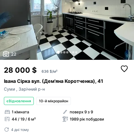
22
28 000 $
636 $/м²
Івана Сірка вул. (Дем'яна Коротченка), 41
Суми
,
Зарічний р-н
єВідновлення
10-й мікрорайон
1 кімната
поверх 9 з 9
44 / 19 / 6 м²
1989 рік побудови
4 дні тому