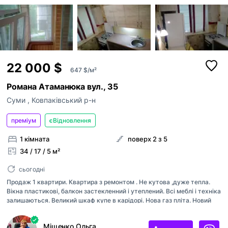
ким із рієлторів вашого агентства їх закріпити.
Оголошення неактуальне
Зареєструйте рієлторів АН на
RIELTOR.UA
, т
привʼяжіть їхні акаунти до акаунту АН, щоб:
Неправильні фото
бачити сукупну статистику та витрати п
Неправильне відео
оголошенням ваших рієлторів,
поповнювати баланс вашим рієлторам,
22 000 $
Неправильна адреса
647 $/м²
бачити в кабінеті всі оголошення, створ
вашими рієлторами,
Інше
Прикріпити файл
Романа Атаманюка вул., 35
оголошення рієлторів були брендовані 
Максимум 10 Мб на одне фото, формат: jpeg/j
Я - власник об'єкту
вашого АН
Суми
,
Ковпаківський р-н
Це мій ексклюзив
преміум
єВідновлення
Надіслати
Об'єкт не існує
1 кімната
поверх 2 з 5
34 / 17 / 5 м²
сьогодні
Продаж 1 квартири. Квартира з ремонтом . Не кутова ,дуже тепла.
Вікна пластикові, балкон застекленний і утеплений. Всі меблі і техніка
залишаються. Великий шкаф купе в карідорі. Нова газ пліта. Новий
ремонт в сан узлі. Є підвал. Рядом садочок, школа,ринок. Процюємо
по програмі єВідновлення. Показ в зручний час для покупця.
Міщенко Ольга
Запрошуємо на перегляди.