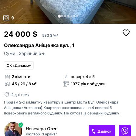
9
24 000 $
533 $/м²
Олександра Аніщенка вул., 1
Суми
,
Зарічний р-н
СК «Динамо»
2 кімнати
поверх 4 з 5
45 / 29 / 8 м²
1977 рік побудови
4 дні тому
Продам 2-х кімнатну квартиру в центрі міста Вул. Олександра
Аніщенка (Антонова) Квартира розташована на 4 поверсі 5
поверхового цегляного будинку. Не кутова, в середині будинку.
Загальна площа квартири 45 м2. Житлова 29 м2. Кухня 7.5 м2. В
квартирі житловий стан. Встановлені нові металопластикові вікна
Невечера Олег
Встановлено нову газ. колонку. Лічильники світло/газ/вода.
Дзвінок
Рієлтор
"Гарант"
Встановлено загальнобудинковий лічильник на тепло. При продажу