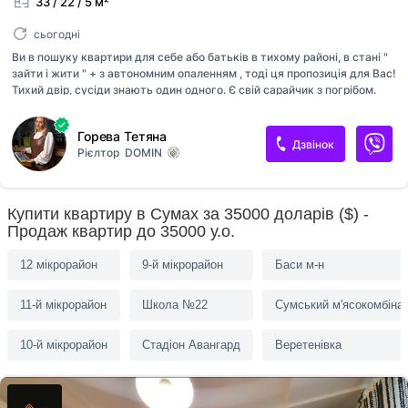
33 / 22 / 5 м²
сьогодні
Ви в пошуку квартири для себе або батьків в тихому районі, в стані "
зайти і жити " + з автономним опаленням , тоді ця пропозиція для Вас!
Тихий двір, сусіди знають один одного. Є свій сарайчик з погрібом.
Під'їзд чистий, акуратний. Над квартирою оновлено перекриття даху.
Сам ремонт зроблений з нуля від електрики , сантехніки до стін з
Горева Тетяна
штукатуркою. Якісний двухконтурний котел виробництва Німеччини
Дзвінок
Рієлтор
DOMIN
забезпечить Вас постійною наявністю гарячої води і опаленням , яке
залежить тільки від Вашого рішення. В квартирі залишаються меблі і
техніка. Магазини, школа , аптеки, пошта , зупинка транспорту все в
пішій доступності. Продаж розглядаємо тільки за готівку. Цікаво?
Купити квартиру в Сумах за 35000 доларів ($) -
Підходи...
Продаж квартир до 35000 у.о.
12 мікрорайон
9-й мікрорайон
Баси м-н
11-й мікрорайон
Школа №22
Сумський м'ясокомбіна
10-й мікрорайон
Стадіон Авангард
Веретенівка