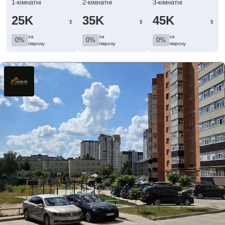
1-кімнатні
2-кімнатні
3-кімнатні
25K
35K
45K
$
$
$
за
за
за
0%
0%
0%
півроку
півроку
півроку