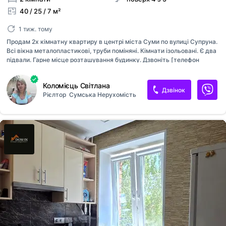
40 / 25 / 7 м²
1 тиж. тому
Продам 2х кімнатну квартиру в центрі міста Суми по вулиці Супруна.
Всі вікна металопластикові, труби поміняні. Кімнати ізольовані. Є два
підвали. Гарне місце розташування будинку. Дзвоніть [телефон
приховано]Світлана Ключі в агенції.
Коломієць Світлана
Дзвінок
Рієлтор
Сумська Нерухомість