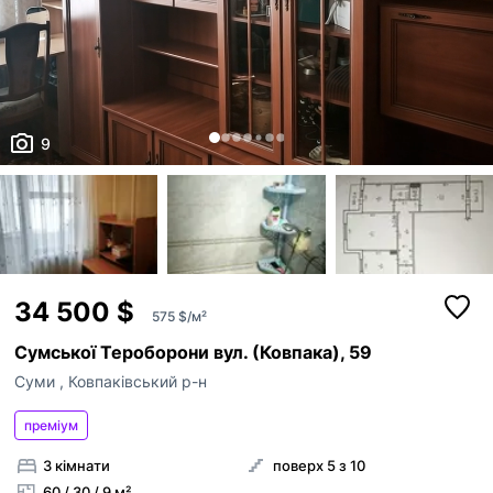
9
34 500 $
575 $/м²
Сумської Тероборони вул. (Ковпака), 59
Суми
,
Ковпаківський р-н
преміум
3 кімнати
поверх 5 з 10
60 / 30 / 9 м²