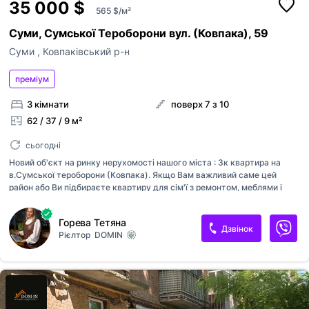
35 000 $
565 $/м²
Суми, Сумської Тероборони вул. (Ковпака), 59
Суми
,
Ковпаківський р-н
преміум
3 кімнати
поверх 7 з 10
62 / 37 / 9 м²
сьогодні
Новий об'єкт на ринку нерухомості нашого міста : 3к квартира на
в.Сумської тероборони (Ковпака). Якщо Вам важливий саме цей
район або Ви підбираєте квартиру для сім'ї з ремонтом, меблями і
технікою ...тоді ця пропозиція для Вас! 7й поверх, ліфт працює. Ззовні
у будинку відремонтовані , оновлені основні шви стикових плит .
Горева Тетяна
Замінені сантехніка, стояки. Бойлер дасть можливість бути з
Дзвінок
Рієлтор
DOMIN
гарячою водою в разі відключення. Встановлені лічильники на газ,
світло й воду. Кімнати окремі, тому в кожного буде свій особистий
простір. В цьому районі нема проблем з розвиненою
інфраструктурою. Для сімей з дітками поряд школа, дитячий садок,
поліклініка. Пропоную краще один раз побачити і зрозуміти...