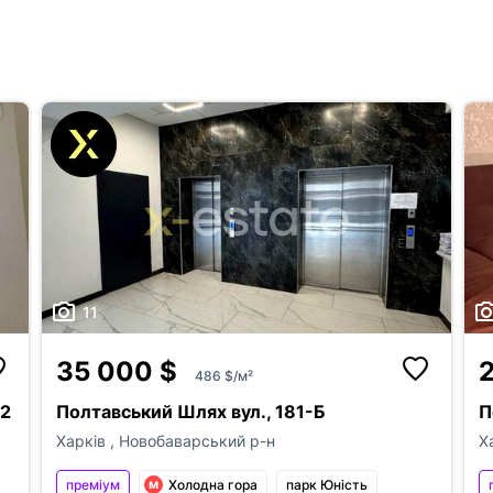
Поскаржитись
телефон
Дода
+38
Публікац
причина
користува
11
Якщо на в
ви хочете
повідомлення
Неправильна ціна
ким із рі
35 000 $
486 $/м²
Оголошення неактуальне
Зареєстр
привʼяжіт
62
Полтавський Шлях вул., 181-Б
П
Неправильні фото
ба
Харків
,
Новобаварський р-н
Х
Неправильне відео
ог
по
преміум
Холодна гора
парк Юність
Неправильна адреса