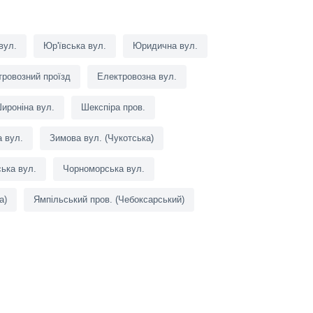
вул.
Юр'ївська вул.
Юридична вул.
тровозний проїзд
Електровозна вул.
ироніна вул.
Шекспіра пров.
 вул.
Зимова вул. (Чукотська)
ька вул.
Чорноморська вул.
а)
Ямпільський пров. (Чебоксарський)