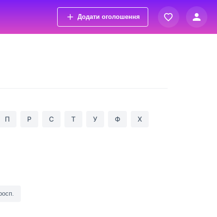
Додати оголошення
Вхід
Переглянуті оголошення
Реєстрація
Обрані оголошення
Контакти
П
Р
С
Т
У
Ф
Х
росп.