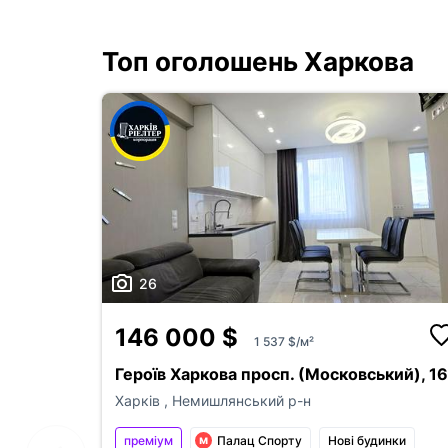
Топ оголошень Харкова
26
146 000 $
1 537 $/м²
Героїв Харкова просп. (Московський), 1
Харків
,
Немишлянський р-н
преміум
Палац Спорту
Нові будинки