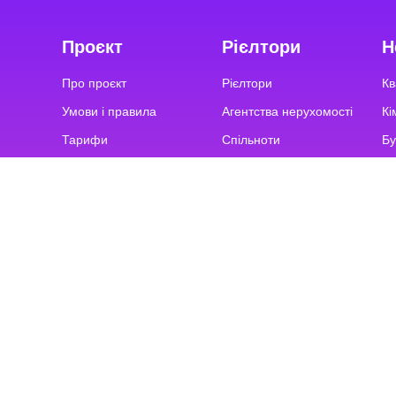
Проєкт
Рієлтори
Н
Про проєкт
Рієлтори
Кв
Умови і правила
Агентства нерухомості
Кі
Тарифи
Спільноти
Бу
Запитання та відповіді
ТОП-100 АН України
О
The Rieltor's Game
З
Ко
Па
Команда підтримки
Будні з 9:00 до 20:00
Вихідні з 9:00 до 18:00