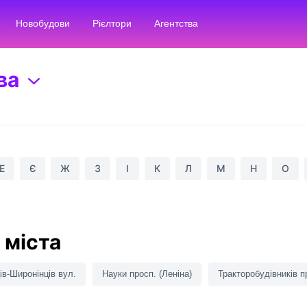
Новобудови
Рієлтори
Агентства
ва
Е
Є
Ж
З
І
К
Л
М
Н
О
 міста
ів-Широнінців вул.
Науки просп. (Леніна)
Тракторобудівників п