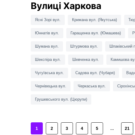
Вулиці Харкова
Ясні Зорі вул.
Крижана вул. (Якутська)
Тюр
Юннатів вул.
Гаращенка вул. (Юмашева)
Р
Шумана вул.
Штурмова вул.
Шпаківський 
Шекспіра вул.
Шевченка вул.
Камишова ву
Чугуївська вул.
Садова вул. (Чубаря)
Вади
Чернівецька вул.
Черкаська вул.
Сірохінсь
Грушевського вул. (Цюрупи)
1
2
3
4
5
21