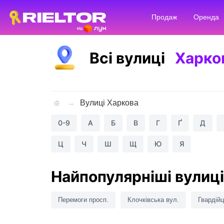
Продаж
Оренда
Всі вулиці
Харко
Вулиці Харкова
0-9
А
Б
В
Г
Ґ
Д
Ц
Ч
Ш
Щ
Ю
Я
Найпопулярніші вулиці
Перемоги просп.
Клочківська вул.
Гвардійц