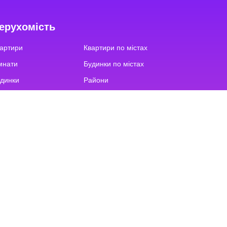
ерухомість
артири
Квартири по містах
мнати
Будинки по містах
динки
Райони
фіси
Вулиці
емля
Орієнтири
мерційна
Новобудови
ркомісця
Котеджні містечка
Повідомлення