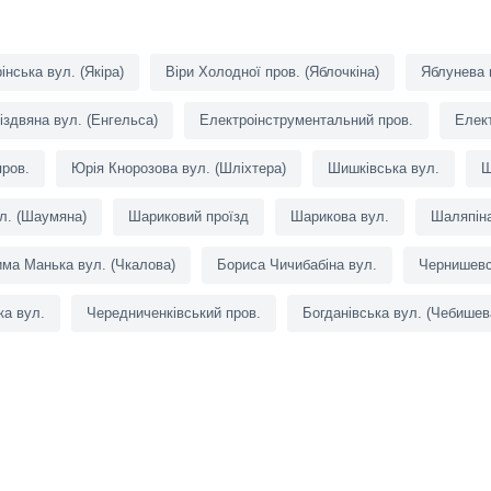
інська вул. (Якіра)
Віри Холодної пров. (Яблочкіна)
Яблунева 
іздвяна вул. (Енгельса)
Електроінструментальний пров.
Елек
пров.
Юрія Кнорозова вул. (Шліхтера)
Шишківська вул.
Ш
л. (Шаумяна)
Шариковий проїзд
Шарикова вул.
Шаляпіна
ма Манька вул. (Чкалова)
Бориса Чичибабіна вул.
Чернишевс
ка вул.
Чередниченківський пров.
Богданівська вул. (Чебишев