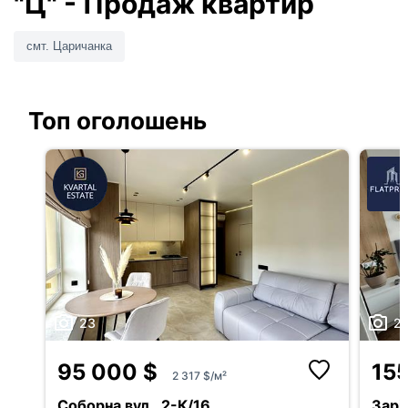
"Ц" - Продаж квартир
смт. Царичанка
Топ оголошень
23
2
95 000 $
15
2 317 $/м²
Соборна вул., 2-К/16
Заріч