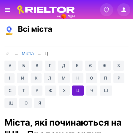
Вхід
Всі міста
Реєстрація
Міста
Ц
А
Б
В
Г
Д
Е
Є
Ж
З
І
Й
К
Л
М
Н
О
П
Р
С
Т
У
Ф
Х
Ц
Ч
Ш
Щ
Ю
Я
Міста, які починаються на