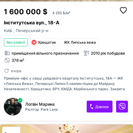
1 600 000 $
4 255 $/м²
Інститутська вул., 18-А
Київ
,
Печерський р-н
без комісії
Хрещатик
ЖК Липська вежа
приміщення вільного призначення
2010 рік побудови
376 м²
вчора
Преміум-офіс у серці урядового кварталу Інститутська, 18А — ЖК
«Липська Вежа», Печерські Липки 5 хвилин пішки до Майдану
Незалежності, Хрещатика, ВРУ, КМДА, Маріїнського парку. Закрита
територія з приватним парком, фонтаном, басейном. Підземний
паркінг, воєнізована охорона 24/7, пропускна система, приточно-
Логвін Марина
витяжна вентиляція, приватний ЖЕК. Офіс з готовим дизайнерським
Дзвінок
Рієлтор
Park Lane
ремонтом преміум-класу, централізованою вентиляцією та
панорамним видом на Дніпро, історичний центр і зелений масив
парку. Ідеально під: - представницький офіс - юридичну/
консалтингову компанію - - family office - інвестиційну компанію
Статусна локація + максимальний комфорт + бездоганна