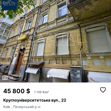
12
45 800 $
1 159 $/м²
Круглоуніверситетська вул., 22
Київ
,
Печерський р-н