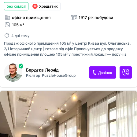
без комісії
Хрещатик
офісне приміщення
1917 рік побудови
105 м²
4 дні тому
Продаж офісного приміщення 105 м² у центрі Києва вул. Ольгинська,
2/1 історичний центр | готове під офіс Пропонується до продажу
офісне приміщення площею 105 м² у престижній локації — поруч із
Національний академічний драматичний театр імені Івана Франка.
Розташування — 1-й поверх, що ідеально підходить для бізнесу з
Бердєєв Леонід
постійним потоком клієнтів. Функціональне планування: - 3 окремі
Дзвінок
Рієлтор
PuzzleHouseGroup
кабінети (можна під керівника, команду та переговорну) - кухня /
зона відпочинку для персоналу - 2 санвузли - високі стелі Антресоль
(другий рівень): - додаткові робочі місця - архів або серверна -
переговорна / приватний кабінет Переваги для бізнесу: - можливість
зонування під різні відділи - комфортна робо...