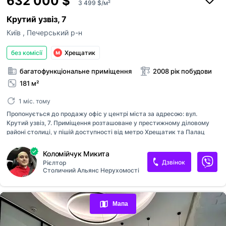
632 000 $
3 499 $/м²
Крутий узвіз, 7
Київ
,
Печерський р-н
без комісії
Хрещатик
багатофункціональне приміщення
2008 рік побудови
181 м²
1 міс. тому
Пропонується до продажу офіс у центрі міста за адресою: вул.
Крутий узвіз, 7. Приміщення розташоване у престижному діловому
районі столиці, у пішій доступності від метро Хрещатик та Палац
спорту. Поруч знаходиться Бессарабський ринок, бізнес-центри,
ресторани та розвинена міська інфраструктура. Є генератор! Площа:
Коломійчук Микита
180,6 м2 Поверх: 10 Висота стелі: до 4-х метрів Кількість ліфтів: 1
Дзвінок
Рієлтор
вантажний ThyssenKrupp Система кондиціювання: DAIKIN (Японія)
Столичний Альянс Нерухомості
Переглянуті оголошення
Система опалення: автономна, газові котли RINNAI на кожному
поверсі та бойлер. Найближчі станції метро: Палац Спорту, Площа
Обрані оголошення
Українських Героїв (Льва Толстого),Хрещатик, Театральна. Наявний
Мапа
паркінг (внутрішній та зовнішній) на 15 авто Житловий фонд Офіс...
Контакти