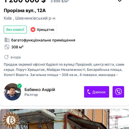
3 896 $/м²
Прорізна вул., 12А
Київ
,
Шевченківський р-н
без комісії
Хрещатик
багатофункціональне приміщення
308 м²
вчора
Продаж окремої офісної будівлі по вулиці Прорізній, центр міста, саме
серце. Поруч Хрещатик, Майдан Незалежності, Бесарабська площа,
Холоті Ворота. Загальна площа – 308 кв.м., 4 поверхи, мансарда -
open space, є свої і вільні паркомісця, Виконаний хороший офісний
ремонт. Усі комунікації - газове опалення, водопровід, каналізація,
Бабенко Андрій
бойлер. Також, кондиціонери, телевізори, відеоспостереження,
Дзвінок
Рієлтор
цілодобова безкоштовна охорона. Землю проінвентаризовано. Робочі
місця, кімната відпочинку, спеціальна кімната, кімната для керівника
- деяких приміщень немає на фото. Підійде під закритий або
відкритий офіс на невелику компанію, клініку, представництво,
посольство, міні-готель банк, дитячий садок, пр...