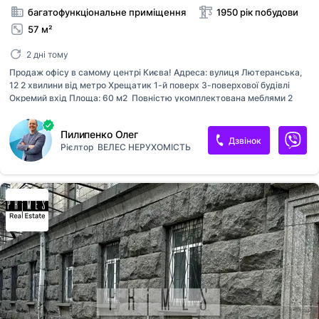
багатофункціональне приміщення
1950 рік побудови
57 м²
2 дні тому
Продаж офісу в самому центрі Києва! Адреса: вулиця Лютеранська,
12 2 хвилини від метро Хрещатик 1-й поверх 3-поверхової будівлі
Окремий вхід Площа: 60 м2 ️ Повністю укомплектована меблями 2
кондиціонери для комфортної роботи Санвузол + бойлер Житловий
фонд - мінімальні комунальні платежі Свій паркінг Тихий закритий
Пилипенко Олег
двір - ідеальне місце для бізнесу! Телефонуйте, щоб дізнатися більше
Дзвінок
Рієлтор
ВЕЛЕС НЕРУХОМІСТЬ
і домовитися про перегляд!