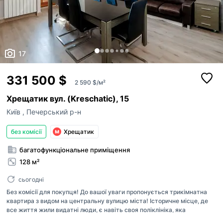
17
331 500 $
2 590 $/м²
Хрещатик вул. (Kreschatic), 15
Київ
,
Печерський р-н
без комісії
Хрещатик
багатофункціональне приміщення
128 м²
сьогодні
Без комісії для покупця! До вашої уваги пропонується трикімнатна
квартира з видом на центральну вулицю міста! Історичне місце, де
все життя жили видатні люди, є навіть своя поліклініка, яка
обслуговує лише пасаж, що підкреслює унікальність цього місця.