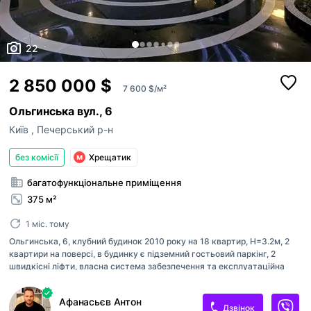
22
2 850 000 $
7 600 $/м²
Ольгинська вул., 6
Київ
,
Печерський р-н
без комісії
Хрещатик
багатофункціональне приміщення
375 м²
1 міс. тому
Ольгинська, 6, клубний будинок 2010 року на 18 квартир, Н=3.2м, 2
квартири на поверсі, в будинку є підземний гостьовий паркінг, 2
швидкісні ліфти, власна система забезпечення та експлуатаційна
служба, охорона, відеоспостереження, мармурові сходи приміщення
представницького рівня в тихому центрі, в оточенні адміністрації
Афанасьєв Антон
президента і театру Франка, окремий фасадній вхід, офіс повністю
Дзвінок