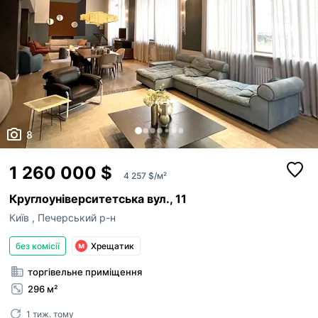
8
1 260 000 $
4 257 $/м²
Круглоуніверситетська вул., 11
Київ
,
Печерський р-н
без комісії
Хрещатик
торгівельне приміщення
296 м²
1 тиж. тому