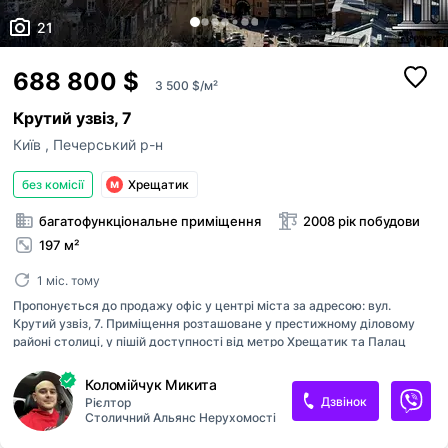
21
688 800 $
3 500 $/м²
Крутий узвіз, 7
Київ
,
Печерський р-н
без комісії
Хрещатик
багатофункціональне приміщення
2008 рік побудови
197 м²
1 міс. тому
Пропонується до продажу офіс у центрі міста за адресою: вул.
Крутий узвіз, 7. Приміщення розташоване у престижному діловому
районі столиці, у пішій доступності від метро Хрещатик та Палац
спорту. Поруч знаходиться Бессарабський ринок, бізнес-центри,
ресторани та розвинена міська інфраструктура. Є генератор! Площа:
Коломійчук Микита
196,8 м2 Поверх: 9 Висота стелі: до 4-х метрів Кількість ліфтів: 1
Дзвінок
Рієлтор
вантажний ThyssenKrupp Система кондиціювання: DAIKIN (Японія)
Столичний Альянс Нерухомості
Система опалення: автономна, газові котли RINNAI на кожному