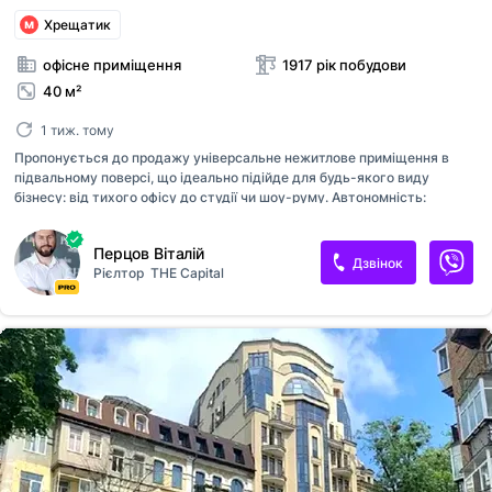
Хрещатик
офісне приміщення
1917 рік побудови
40 м²
1 тиж. тому
Пропонується до продажу універсальне нежитлове приміщення в
підвальному поверсі, що ідеально підійде для будь-якого виду
бізнесу: від тихого офісу до студії чи шоу-руму. Автономність:
Окремий вхід безпосередньо з двору . Наявність вікон у приямках
забезпечує природне освітлення та вентиляцію. Приміщення
Перцов Віталій
розташоване у закритому дворі . Чудовий бонус, закритий двір де
Дзвінок
Рієлтор
THE Capital
можна паркуватись. Тип: нежитловий фонд. 1 кабінет з 2 вікнами у
приямках. один невеличкий кабінет-рецепція. Комунікації: наприклад:
електрика, вода, каналізація, опалення]. Ідеально під: офіс, інтернет-
магазин, студію краси, масажний кабінет або творчу майстерню.
A30631