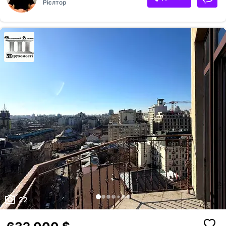
Рієлтор
укомплектований меблями, кабінет керівника, переговорна, так само
є опен спейс,можливості як торгову частина, 2 приміщення, 177кв.м -
офіс, 158,6 кв. м - офіс або торгова площа
22