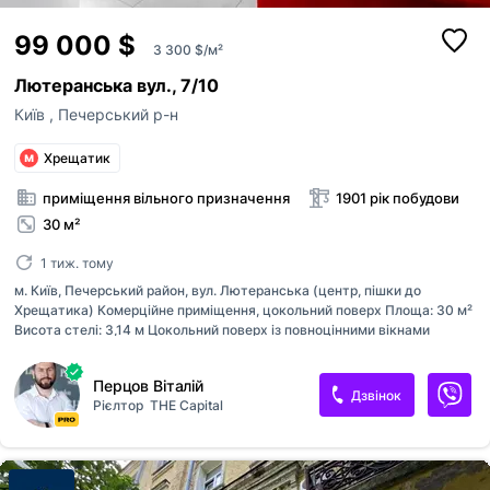
99 000 $
3 300 $/м²
Лютеранська вул., 7/10
Київ
,
Печерський р-н
Хрещатик
приміщення вільного призначення
1901 рік побудови
30 м²
1 тиж. тому
м. Київ, Печерський район, вул. Лютеранська (центр, пішки до
Хрещатика) Комерційне приміщення, цокольний поверх Площа: 30 м²
Висота стелі: 3,14 м Цокольний поверх із повноцінними вікнами
стандартного розміру, що забезпечує достатню кількість природного
світла. Товщина стін близько 1 м. Функціональне планування: — зона
Перцов Віталій
рецепції — окрема робоча кімната — санвузол — технічна зона Стан:
Дзвінок
Рієлтор
THE Capital
сучасний дизайнерський ремонт, повністю готове до використання
Формат використання: — косметологія — масаж — нотаріус — б’юті-
сфера — офіс — сервіс Є багато переваг, а саме: — окремий вхід —
закрита територія — встановлено вентиляцію та освітлення — усі
меблі залишаються, окрім кушетки та обладнання (апара...