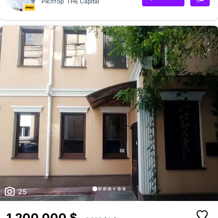
Рієлтор
THE Capital
Переваги об’єкта: • Парковка на 7–10 автомобілів • Дві літні тераси •
Великі площі під кухню, зал, складські та технічні приміщення •
Ідеально під ресторан, бар, клуб, кальянну або преміальний
гастропростір Приміщення має великий потенціал для реалізації
ресторанного проєкту будь-якого формату. A30792
25
1 200 000 $