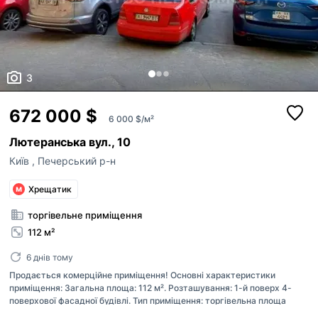
3
672 000 $
6 000 $/м²
Лютеранська вул., 10
Київ
,
Печерський р-н
Хрещатик
торгівельне приміщення
112 м²
6 днів тому
Продається комерційне приміщення! Основні характеристики
приміщення: Загальна площа: 112 м². Розташування: 1-й поверх 4-
поверхової фасадної будівлі. Тип приміщення: торгівельна площа
Стан: без ремонту Переваги приміщення: - Фасадне розташування,