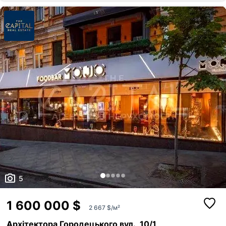
поверсі та бойлер. Найближчі станції метро: Палац Спорту, Площа
Українських Героїв (Льва Толстого),Хрещатик, Театральна. Наявний
паркінг (внутрішній та зовнішній) на 15 авто Житловий фонд Офіс...
5
1 600 000 $
2 667 $/м²
Архітектора Городецького вул., 10/1