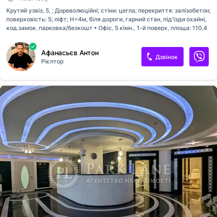
Крутий узвіз, 5, ; Дореволюційні; стіни: цегла; перекриття: залізобетон;
поверховість: 5; ліфт; Н=4м, біля дороги, гарний стан, під'їзди охайні,
код.замок, парковка/безкошт • Офіс, 5 кімн., 1-й поверх, площа: 110,4
кв.м; Продається квартира під офісне приміщення 110 кв.м. на 1
поверсі 5-ти поверхового будинку. 5 окремі кімнати, кухня, два
Афанасьєв Антон
санвузли, кондиціонери. Приміщення має 2 виходи, власний дворик,
Дзвінок
Рієлтор
броньовані двері, є місце для встановлення генератора. Будинок
розташований у безпечному місці - в дворі посольства. У дворі є
місце для паркування машин, власний шлагбаум. Поряд
Адміністрація Президента, метро Хрещатик, Палац Спорту,
супермаркети, лікарні, школи, ліцей.