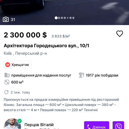
31
2 300 000 $
3 833 $/м²
Архітектора Городецького вул., 10/1
Київ
,
Печерський р-н
Хрещатик
приміщення для надання послуг
1917 рік побудови
600 м²
2 тиж. тому
Пропонується на продаж комерційне приміщення під ресторанний
бізнес. Загальна площа — 600 м² • Цокольний поверх — 380 м² -
висота стелі — 4 м • Перший поверх — 220 м² Технічні
характеристики: • Потужність електроенергії — 150 кВт •
Встановлена сучасна приточно-витяжна система • Функціональне
Перцов Віталій
планування для ресторану, lounge-простору або гастропроєкту
Дзвінок