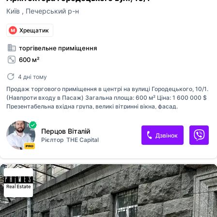
Київ
,
Печерський р-н
Хрещатик
торгівельне приміщення
600 м²
4 дні тому
Продаж торгового приміщення в центрі на вулиці Городецького, 10/1.
(Навпроти входу в Пасаж) Загальна площа: 600 м² Ціна: 1 600 000 $
Презентабельна вхідна група, великі вітринні вікна, фасад.
Потужність ел. — 150 кВт. Приміщення у двох рівнях (кожен рівень
можна придбати окремо): Перший поверх 210 м² висота стель — 3,20
Перцов Віталій
м Високий підвал 390 м² висота стель 4 метри! Є всі необхідні
Дзвінок
Рієлтор
THE Capital
комунікації під ресторан приміщення в підвалі обладнане під кухню.
Ділиться на дві зони: технологічну та велику залу 120 м² Велика
кухня (кілька зон), встановлені парасолі та кухонна витяжка на дах
будинку. 315917335524