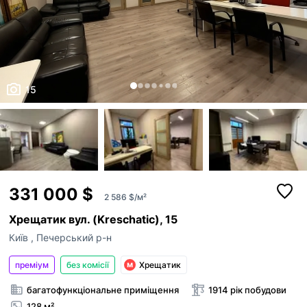
15
331 000 $
2 586 $/м²
Хрещатик вул. (Kreschatic), 15
Київ
,
Печерський р-н
преміум
без комісії
Хрещатик
багатофункціональне приміщення
1914 рік побудови
128 м²