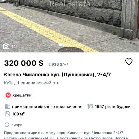
11
320 000 $
2 936 $/м²
Євгена Чикаленка вул. (Пушкінська), 2-4/7
Київ
,
Шевченківський р-н
Поскаржитись
Хрещатик
телефон
Додати оголошення
приміщення вільного призначення
1957 рік побудови
+38
109 м²
Публікація оголошень доступна для зареєстр
причина
користувачів в ролі “Рієлтор” чи “Власник“.
вчора
Якщо на вашій сторінці АН залишились оголош
Продаж квартири в самому серці Києва — вул. Чикаленка 2-4/7
ви хочете опублікувати, будь ласка,
напишіть
повідомлення
(історична Пушкінська), піша доступність до метро Золоті Ворота,
Неправильна ціна