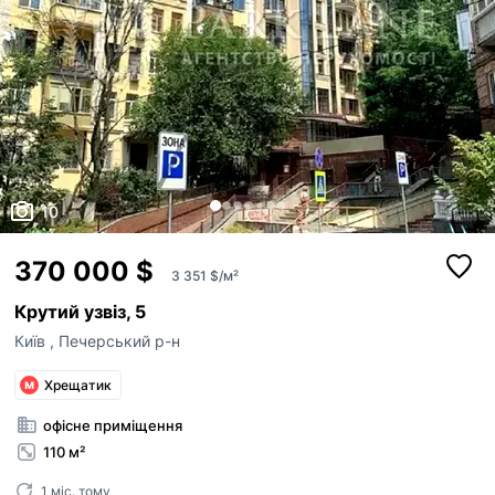
10
370 000 $
3 351 $/м²
Крутий узвіз, 5
Київ
,
Печерський р-н
Хрещатик
офісне приміщення
110 м²
1 міс. тому