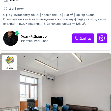
2 дні тому
Офіс у житловому фонді | Хрещатик, 15 | 128 м² | Центр Києва
Пропонується офісне приміщення в житловому фонді у самому серці
столиці — вул. Хрещатик, 15. Загальна площа — 128 м².
Функціональне планування дозволяє ефективно організувати
робочий простір для компанії будь-якого формату. Планування: •
Усатий Дмитро
кілька окремих кабінетів • простора зала / open space • кухня •
Дзвінок
Рієлтор
Park Lane
санвузол • підсобні приміщення (план на фото) Переваги: •
престижна локація — центр Києва • житловий фонд (зручно під офіс,
представництво, студію, IT-компанію, нотаріат, шоурум) • зручне
зонування приміщення • хороше природне освітлення • піша
доступність до метро, кафе, банків, державних установ Ідеально
підійде для:...