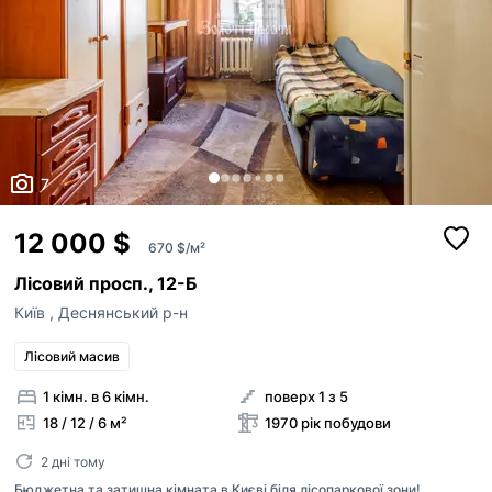
7
12 000 $
670 $/м²
Лісовий просп., 12-Б
Київ
,
Деснянський р-н
Лісовий масив
1 кімн. в 6 кімн.
поверх 1 з 5
18 / 12 / 6 м²
1970 рік побудови
2 дні тому
Бюджетна та затишна кімната в Києві біля лісопаркової зони!