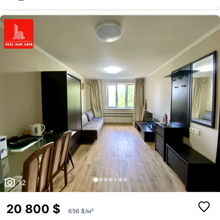
підключенням та холодильник, що стане приємним бонусом і
дозволить заощадити на облаштуванні. Переваги: Площа кімнати —
20 м² Цегляний теплий будинок Пральна машина та холодильник
Хороший житловий стан — можна одразу заселятися Поруч парк для
прогулянок та відпочинку, школ...
12
20 800 $
656 $/м²