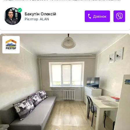
мікр. піч. Меблі залишаються. Порядні сусіди. Договір дарування від
власника.
Бакутін Олексій
Дзвінок
Рієлтор
ALAN