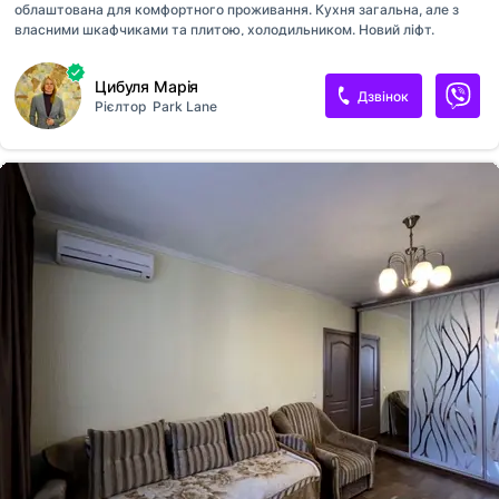
облаштована для комфортного проживання. Кухня загальна, але з
власними шкафчиками та плитою, холодильником. Новий ліфт.
Охайне парадне. Двір закритий на шлагбаум. Розвинута
інфраструктура та зручна транспортна розвязка. Поруч метро
Цибуля Марія
Університет.
Дзвінок
Рієлтор
Park Lane