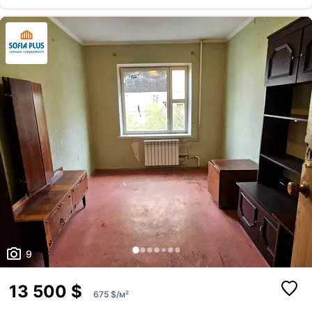
приємний краєвид. Розвинена інфраструктура: поруч школа, дитячий
садок, магазини. До метро «Позняки» — 5 хвилин пішки. Телефонуйте
у будь-який час!
9
13 500 $
675 $/м²