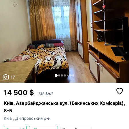
17
14 500 $
518 $/м²
Київ, Азербайджанська вул. (Бакинських Комісарів),
8-Б
Київ
,
Дніпровський р-н