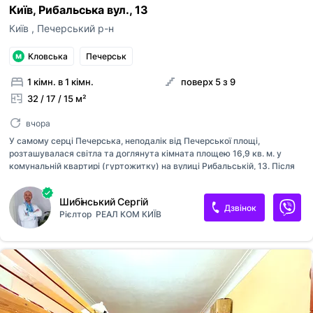
Київ, Рибальська вул., 13
Київ
,
Печерський р-н
Кловська
Печерськ
1 кімн. в 1 кімн.
поверх 5 з 9
32 / 17 / 15 м²
вчора
У самому серці Печерська, неподалік від Печерської площі,
розташувалася світла та доглянута кімната площею 16,9 кв. м. у
комунальній квартирі (гуртожитку) на вулиці Рибальській, 13. Після
капітального ремонту житло набуло нового життя: оновлена
електропроводка, свіжі шпалери, сучасна плитка на підлозі, акуратна
Шибінський Сергій
стеля, а також меблі в чудовому стані уже чекають на вас. Кімната
Дзвінок
Рієлтор
РЕАЛ КОМ КИЇВ
розташована в затишному блоці, де сусіди стають майже родиною.
Усього три блоки з 4-х кімнат на поверсі, що створює спокійну
атмосферу. Санвузол – у блоці, що забезпечує комфорт, а простора
кухня, спільна для всього поверху, стає місцем дружніх розмов і
ранкових ароматів кави. Два загальні балкони відкривають можлив...