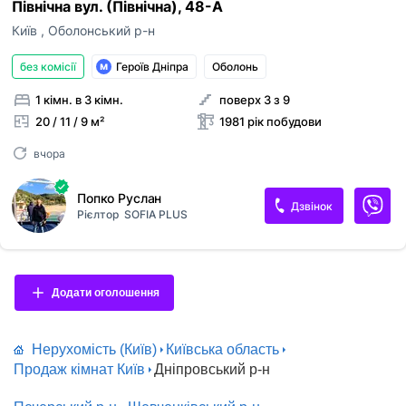
Північна вул. (Північна), 48-А
Київ
,
Оболонський р-н
без комісії
Героїв Дніпра
Оболонь
1 кімн. в 3 кімн.
поверх 3 з 9
20 / 11 / 9 м²
1981 рік побудови
вчора
Попко Руслан
Дзвінок
Рієлтор
SOFIA PLUS
Додати оголошення
Нерухомість (Київ)
Київська область
Продаж кімнат Київ
Дніпровський р-н