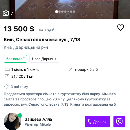
7
13 500 $
643 $/м²
Київ, Севастопольська вул., 7/13
Київ
,
Дарницький р-н
без комісії
Нова Дарниця
1 кімн. в 1 кімн.
поверх 5 з 5
21 / 20 / 1 м²
3 дні тому
Продається простора кімната в гуртожитку біля парку. Кімната
світла та простора площею 20 м² у цегляному гуртожитку за
адресою: вул. Севастопольська, 7/13. Кімната розташована на 5
поверсі 5-поверхового будинку, суха, тепла та доглянута. Виконано
косметичний ремонт, встановлено металопластикове вікно. Велика
Зайцева Алла
площа дозволяє комфортно облаштувати як житлову, так і робочу
Дзвінок
Рієлтор
Mikele
зону. Для нових власників залишається пральна машина з