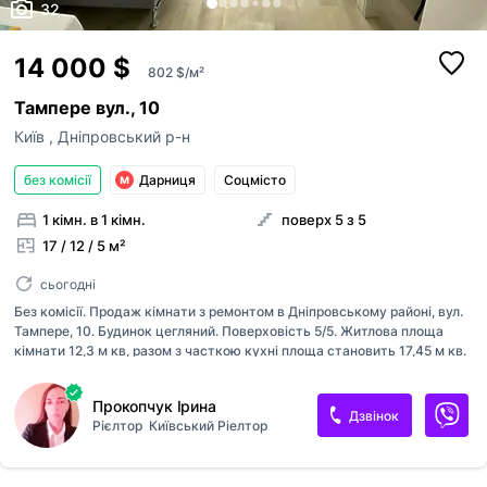
32
14 000 $
802 $/м²
Тампере вул., 10
Київ
,
Дніпровський р-н
без комісії
Дарниця
Соцмісто
1 кімн. в 1 кімн.
поверх 5 з 5
17 / 12 / 5 м²
сьогодні
Без комісії. Продаж кімнати з ремонтом в Дніпровському районі, вул.
Тампере, 10. Будинок цегляний. Поверховість 5/5. Житлова площа
кімнати 12,3 м кв, разом з часткою кухні площа становить 17,45 м кв.
Сусіди по гуртожитку привітні. Кухня і санвузол спільного
коритстування. Туалет і душ окремі між собою. На кухні окрема
Прокопчук Ірина
газова плита і окрема тумба/стіл. Кімната без балкону. В кімнату
Дзвінок
Рієлтор
Київський Ріелтор
заведена вода, підключена пральна машинка, є рукомийник.
Розкладний диван. Є холодильник, комора, вентилятор, телевізор,
проведен інтернет. Розвинена інфраструктура. Поруч Дарницька