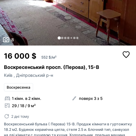
8
16 000 $
552 $/м²
Воскресенський просп. (Перова), 15-В
Київ
,
Дніпровський р-н
Воскресенка
1 кімн. в 2 кімн.
поверх 3 з 5
29 / 18 / 9 м²
2 дні тому
Воскресенський бульва ( Перова) 15-В. Продаж кімнати в гуртожитку
18.2 м2. Будинок керамічна цегла, стеля 2.5 и. Блочний тип, санвузол
на дві кімнати с душевою та кухня. Холодильник, пральна машина,