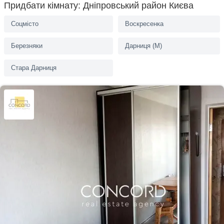
площа, пару зупинок метро Лівобережна/Дарниця, магазини, кав'ярні,
Придбати кімнату: Дніпровський район Києва
ярмарок по середах, ТЦ Дарниця, відділення пошти і банків. Телеф...
Соцмісто
Воскресенка
Березняки
Дарниця (M)
Стара Дарниця