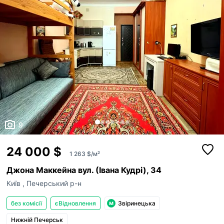
9
24 000 $
1 263 $/м²
Джона Маккейна вул. (Івана Кудрі), 34
Київ
,
Печерський р-н
без комісії
єВідновлення
Звіринецька
Нижній Печерськ