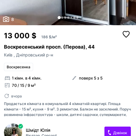
8
13 000 $
186 $/м²
Воскресенський просп. (Перова), 44
Київ
,
Дніпровський р-н
Воскресенка
1 кімн. в 4 кімн.
поверх 5 з 5
70 / 15 / 9 м²
вчора
Продається кімната в комунальній 4 кімнатній квартирі. Площа
кімнати - 15 м², кухня - 9 м². З ремонтом. Балкон не засклений. Поруч
розвинена інфраструктура - школи, дитячі садочки, супермаркети,
пошта, парк, озеро, бювет тощо.
Шмідт Юлія
Дзвінок
Рієлтор
Concord