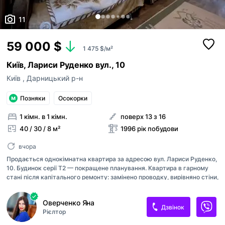
11
59 000 $
1 475 $/м²
Київ, Лариси Руденко вул., 10
Київ
,
Дарницький р-н
Позняки
Осокорки
1 кімн. в 1 кімн.
поверх 13 з 16
40 / 30 / 8 м²
1996 рік побудови
вчора
Продається однокімнатна квартира за адресою вул. Лариси Руденко,
10. Будинок серії Т2 — покращене планування. Квартира в гарному
стані після капітального ремонту: замінено проводку, вирівняно стіни,
встановлено нові радіатори та металопластикові вікна. Наявні дві
утеплені лоджії з вбудованими шафами. У кімнаті встановлено містку
Оверченко Яна
шафу-купе на всю стіну та кондиціонер. Кухня укомплектована
Дзвінок
Рієлтор
вбудованими меблями. Санвузол роздільний, оздоблений кахлем.
Квартира розташована в середині будинку, з вікон відкривається