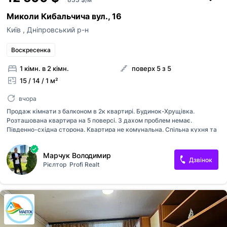
Миколи Кибальчича вул., 16
Київ
,
Дніпровський р-н
Воскресенка
1 кімн. в 2 кімн.
поверх 5 з 5
15 / 14 / 1 м²
вчора
Продаж кімнати з балконом в 2к квартирі. Будинок-Хрущівка.
Розташована квартира на 5 поверсі. З дахом проблем немає.
Південно-східна сторона. Квартира не комунальна. Спільна кухня та
санвузол ще з однією кімнатою. Окремий лічильник на
електроенергію. Стан житловий, але потребує ремонту. Всі фото
Марчук Володимир
реальні. Хороша локація. До метро 15 хв громадським транспортом.
Дзвінок
Рієлтор
Profi Realt
Перегляди за домовленісттю. ID: 93606