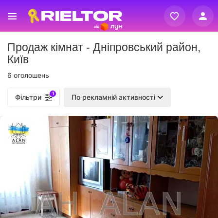
Вхід
Продаж кімнат - Дніпровський район,
Реєстрація
Київ
6 оголошень
1
Фільтри
По рекламній активності