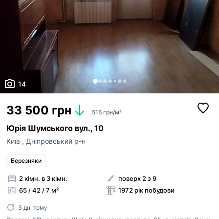
14
33 500 грн
515 грн/м²
Юрія Шумського вул., 10
Київ
,
Дніпровський р-н
Березняки
2 кімн. в 3 кімн.
поверх 2 з 9
65 / 42 / 7 м²
1972 рік побудови
3 дні тому