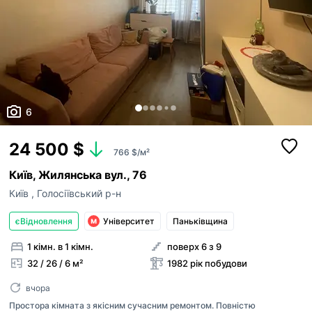
6
24 500 $
766 $/м²
Київ, Жилянська вул., 76
Київ
,
Голосіївський р-н
єВідновлення
Університет
Паньківщина
1 кімн. в 1 кімн.
поверх 6 з 9
32 / 26 / 6 м²
1982 рік побудови
вчора
Простора кімната з якісним сучасним ремонтом. Повністю