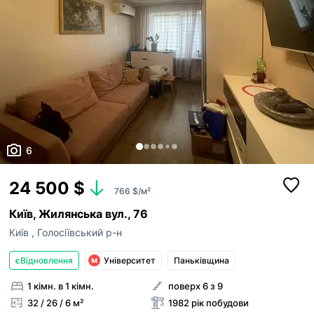
6
24 500 $
766 $/м²
Київ, Жилянська вул., 76
Київ
,
Голосіївський р-н
єВідновлення
Університет
Паньківщина
1 кімн. в 1 кімн.
поверх 6 з 9
32 / 26 / 6 м²
1982 рік побудови