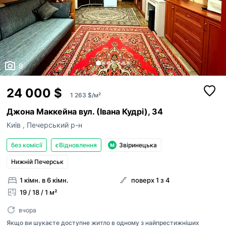
9
24 000 $
1 263 $/м²
Джона Маккейна вул. (Івана Кудрі), 34
Київ
,
Печерський р-н
без комісії
єВідновлення
Звіринецька
Нижній Печерськ
1 кімн. в 6 кімн.
поверх 1 з 4
19 / 18 / 1 м²
вчора
Якщо ви шукаєте доступне житло в одному з найпрестижніших