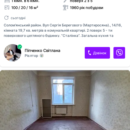
1 кімн. в 6 кімн.
поверх 2 з 5
100 / 20 / 16 м²
1960 рік побудови
сьогодні
Солом’янський район. Вул Сергія Берегового (Мартиросяна)., 14/16,
кімната 19,7 кв. метрів в комунальній квартирі. 2 поверх 5 - ти
поверхового цегляного будинку. “Сталінка”. Загальна кухня та
санвузол, є комора. Приємні сусіди. В кімнаті поміняно вікна та
батареї. Нова мідна проводка. Розвинена інфраструктура - поруч
Піпченко Світлана
супермаркети, навчальні заклади, ринок. Найближче метро -
Дзвінок
Рієлтор
Шулявська.