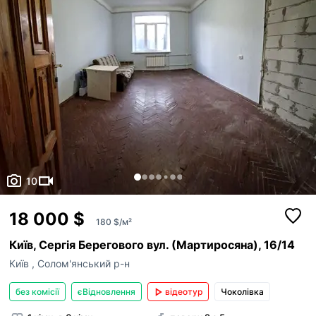
10
18 000 $
180 $/м²
Київ, Сергія Берегового вул. (Мартиросяна), 16/14
Київ
,
Солом'янський р-н
без комісії
єВідновлення
відеотур
Чоколівка