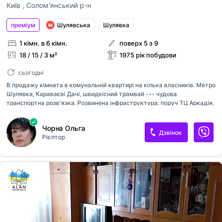
Київ
,
Солом'янський р-н
преміум
Шулявська
Шулявка
1 кімн. в 6 кімн.
поверх 5 з 9
18 / 15 / 3 м²
1975 рік побудови
сьогодні
В продажу кімната в комунальній квартирі на кілька власників. Метро
Шулявка, Караваєві Дачі, швидкісний трамвай --- чудова
транспортна розв'язка. Розвинена інфраструктура: поруч ТЦ Аркадія,
Космополіт, спортлайф, бізнес-центри, навчальні заклади, дитячі
заклади, медмістечко. Квартира з якісним ремонтом, нові меблі:
Чорна Ольга
шафа купе, кухонний вугол, розкладний диван та крісло;
Дзвінок
Рієлтор
встановлений кондиціонер, металопластикове вікно, утеплена зовні.
Своє місце на кухні, в кладовій, додаткова шафа на блоці. Приємні
спокійні сусіди. Чудовий варіант для здачі в оренду. Комісія 5%