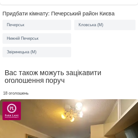
атмосферу. Санвузол – у блоці, що забезпечує комфорт, а простора
кухня, спільна для всього поверху, стає місцем дружніх розмов і
Придбати кімнату: Печерський район Києва
ранкових ароматів кави. Два загальні балкони відкривають можлив...
Печерськ
Кловська (M)
Нижній Печерськ
Звіринецька (M)
Вас також можуть зацікавити
оголошення поруч
18 оголошень