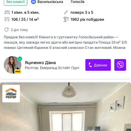
без комісії
Васильківська
Голосіїв
1 кімн. в 5 кімн.
поверх 3 з 5
106 / 25 / 14 м²
1962 рік побудови
2 дні тому
Продаж без комісії! Кімната в гуртожитку Голосіївський район —
локація, яку завжди легко здати або вигідно продати Площа 25 м² 3/5
поверх Цегляний будинок Є власний санвузол Стан житловий. Можна
заїхати одразу та поступово оновлювати під себе. Будинок
розташований між метро Васильківська та Голосіївська — усе поруч:
Яциченко Діана
транспорт, супермаркети, навчальні заклади, кав’ярні, парк. Район
Дзвінок
Рієлтор
Емеральд Естейт Груп
живий, зручний і завжди затребуваний. Кухня — на три родини.
Сусіди адекватні та спокійні. 28 999 $ Без комісії.