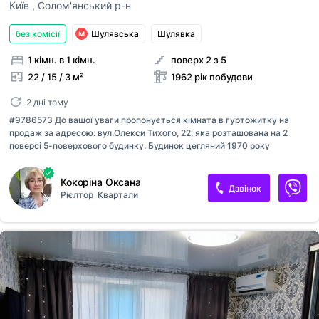
Київ
,
Солом'янський р-н
без комісії
Шулявська
Шулявка
1 кімн. в 1 кімн.
поверх 2 з 5
22 / 15 / 3 м²
1962 рік побудови
2 дні тому
#9786573 До вашої уваги пропонується кімната в гуртожитку на
продаж за адресою: вул.Олекси Тихого, 22, яка розташована на 2
поверсі 5-поверхового будинку. Будинок цегляний 1970 року
побудови. Висота стелі 2,65 м. Площа кімнати 15,4 кв.м. Місця
загального користування: кухня, умивальники, 2 душові, туалет, - в
Кокоріна Оксана
гарному доглянутому стані. Холодильник та меблі залишаються або
Дзвінок
Рієлтор
Квартали
можна вивезти. Є можливість підключити пральну машину біля
кімнати в коридорі. Від метро Шулявська 10 хвилин пішки. Тролейбус,
трамвай, маршрутка - 5 хвилин. Поруч гіпермаркет Більшовик.
Кімната суха, потребує ремонту. Продаж по договору дарування.
Агентство нерухомості "Квартали" Працюючи з нами, ви отримуєте
лише пере...