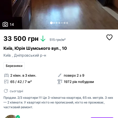
14
33 500 грн
515 грн/м²
Київ, Юрія Шумського вул., 10
Київ
,
Дніпровський р-н
Березняки
2 кімн. в 3 кімн.
поверх 2 з 9
65 / 42 / 7 м²
1972 рік побудови
сьогодні
Продам. 2/3 квартири !!! Це 3-кімнатна квартира, 65 кв. метрів. З них
— 2 кімнати. У квартирі ніхто не прописаний, ніхто не проживає,
частковий ремонт.