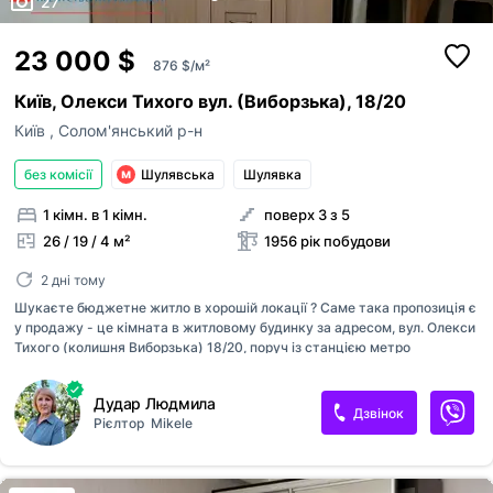
27
23 000 $
876 $/м²
Київ, Олекси Тихого вул. (Виборзька), 18/20
Київ
,
Солом'янський р-н
без комісії
Шулявська
Шулявка
1 кімн. в 1 кімн.
поверх 3 з 5
26 / 19 / 4 м²
1956 рік побудови
2 дні тому
Шукаєте бюджетне житло в хорошій локації ? Саме така пропозиція є
у продажу - це кімната в житловому будинку за адресом, вул. Олекси
Тихого (колишня Виборзька) 18/20, поруч із станцією метро
Шулявська та метро Політехнічний інститут (КПІ). Світла, простора
кімната, загальною площею 26м2, житловою 19м2, розташована на 3
Дудар Людмила
поверсі 5 поверхового цегляного будинку. На поверсі є загальна
Дзвінок
Рієлтор
Mikele
кухня, туалет та душова з ремонтом. Для нагріву води встановлено
бойлер. В кімнаті зроблений ремонт, мебльована, чиста, світла,
склопаке...