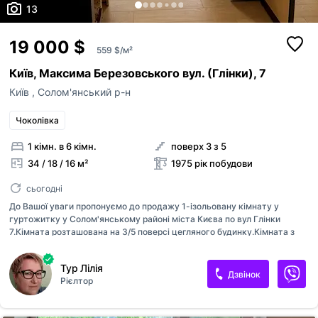
13
19 000 $
559 $/м²
Київ, Максима Березовського вул. (Глінки), 7
Київ
,
Солом'янський р-н
Чоколівка
1 кімн. в 6 кімн.
поверх 3 з 5
34 / 18 / 16 м²
1975 рік побудови
сьогодні
До Вашої уваги пропонуємо до продажу 1-ізольовану кімнату у
гуртожитку у Солом'янському районі міста Києва по вул Глінки
7.Кімната розташована на 3/5 поверсі цегляного будинку.Кімната з
ремонтом ,велика ,світла і простора майже 19 м2.облаштована
меблями побутовою технікою ( диван, шафа,стіл кухонний з
Тур Лілія
диванчиком,холодильник,мікрохвильовка,пральна машинка).
Дзвінок
Рієлтор
Продаєтьмя з меблями і побутовою технікою. Місця загального
користування у задовільному стані, на кухні є свій робочий куточок
стіл і шкафчик, є місце де стоїть пральна машимнка.Чудова