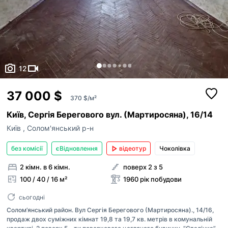
12
37 000 $
370 $/м²
Київ, Сергія Берегового вул. (Мартиросяна), 16/14
Київ
,
Солом'янський р-н
без комісії
єВідновлення
відеотур
Чоколівка
2 кімн. в 6 кімн.
поверх 2 з 5
100 / 40 / 16 м²
1960 рік побудови
сьогодні
Солом’янський район. Вул Сергія Берегового (Мартиросяна)., 14/16,
продаж двох суміжних кімнат 19,8 та 19,7 кв. метрів в комунальній