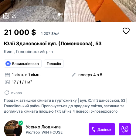
29
21 000 $
1 207 $/м²
Юлії Здановської вул. (Ломоносова), 53
Київ
,
Голосіївський р-н
Васильківська
Голосіїв
1 кімн. в 1 кімн.
поверх 4 з 5
17 / 1 / 1 м²
вчора
Продаж затишної кімнати в гуртожитку | вул. Юлії Здановської, 53 |
Голосіївський район Пропонується до продажу світла, затишна та
доглянута кімната площею 17,5 м² на 4 поверсі 5-поверхового
цегляного будинку. Кімната після ремонту, повністю готова до
проживання — чудовий варіант як для себе, так і для здачі в оренду.
Усенко Людмила
У кімнаті залишається: кондиціонер; телевізор; холодильник;
Дзвінок
Рієлтор
WIN HOUSE
мікрохвильова піч; електроплита; розкладний диван. Кімната дуже