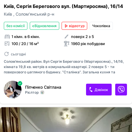
ким із рієлторів вашого агентства їх закріпити.
Київ, Сергія Берегового вул. (Мартиросяна), 16/14
Оголошення неактуальне
Зареєструйте рієлторів АН на
RIELTOR.UA
, т
Київ
,
Солом'янський р-н
привʼяжіть їхні акаунти до акаунту АН, щоб:
Неправильні фото
бачити сукупну статистику та витрати п
без комісії
єВідновлення
відеотур
Чоколівка
Неправильне відео
оголошенням ваших рієлторів,
поповнювати баланс вашим рієлторам,
1 кімн. в 6 кімн.
поверх 2 з 5
Неправильна адреса
бачити в кабінеті всі оголошення, створ
100 / 20 / 16 м²
1960 рік побудови
вашими рієлторами,
Інше
Прикріпити файл
оголошення рієлторів були брендовані 
Максимум 10 Мб на одне фото, формат: jpeg/j
сьогодні
Я - власник об'єкту
вашого АН
Солом’янський район. Вул Сергія Берегового (Мартиросяна)., 14/16,
Це мій ексклюзив
кімната 19,8 кв. метрів в комунальній квартирі. 2 поверх 5 - ти
Надіслати
поверхового цегляного будинку. “Сталінка”. Загальна кухня та
Об'єкт не існує
санвузол, є комора. Приємні сусіди. В кімнаті поміняно вікна та
батареї. Нова мідна проводка. Розвинена інфраструктура - поруч
Піпченко Світлана
супермаркети, навчальні заклади, ринок. Найближче метро -
Дзвінок
Рієлтор
Шулявська.