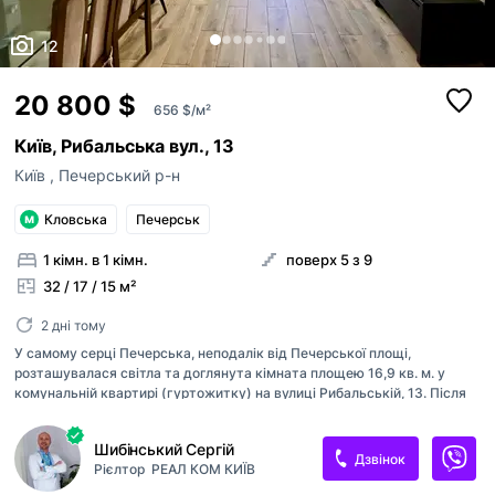
12
20 800 $
656 $/м²
Київ, Рибальська вул., 13
Київ
,
Печерський р-н
Кловська
Печерськ
1 кімн. в 1 кімн.
поверх 5 з 9
32 / 17 / 15 м²
2 дні тому
У самому серці Печерська, неподалік від Печерської площі,
розташувалася світла та доглянута кімната площею 16,9 кв. м. у
комунальній квартирі (гуртожитку) на вулиці Рибальській, 13. Після
капітального ремонту житло набуло нового життя: оновлена
електропроводка, свіжі шпалери, сучасна плитка на підлозі, акуратна
Шибінський Сергій
стеля, а також меблі в чудовому стані уже чекають на вас. Кімната
Дзвінок
Рієлтор
РЕАЛ КОМ КИЇВ
розташована в затишному блоці, де сусіди стають майже родиною.
Усього три блоки з 4-х кімнат на поверсі, що створює спокійну