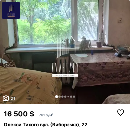
транспортна розв'язка, поруч зупинка громадського транспорту , до
метро 15 хв.на транспорті.Добре розвинена інфраструктура ,
магазини,кафе,відділення Нової...
21
16 500 $
761 $/м²
Олекси Тихого вул. (Виборзька), 22