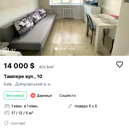
32
14 000 $
802 $/м²
Тампере вул., 10
Київ
,
Дніпровський р-н
без комісії
Дарниця
Соцмісто
1 кімн. в 1 кімн.
поверх 5 з 5
17 / 12 / 5 м²
сьогодні