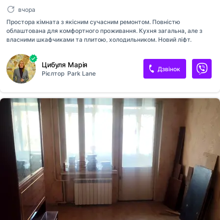
вчора
Простора кімната з якісним сучасним ремонтом. Повністю
облаштована для комфортного проживання. Кухня загальна, але з
власними шкафчиками та плитою, холодильником. Новий ліфт.
Охайне парадне. Двір закритий на шлагбаум. Розвинута
інфраструктура та зручна транспортна розвязка. Поруч метро
Цибуля Марія
Університет.
Дзвінок
Рієлтор
Park Lane