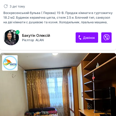
3 дні тому
Воскресенський бульва ( Перова) 15-В. Продаж кімнати в гуртожитку
18.2 м2. Будинок керамічна цегла, стеля 2.5 и. Блочний тип, санвузол
на дві кімнати с душевою та кухня. Холодильник, пральна машина,
мікр. піч. Меблі залишаються. Порядні сусіди. Договір дарування від
власника.
Бакутін Олексій
Дзвінок
Рієлтор
ALAN