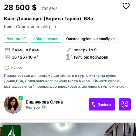
28 500 $
792 $/м²
Київ, Дачна вул. (Бориса Гаріна), 68а
Київ
,
Солом'янський р-н
без комісії
єВідновлення
Олександрівська слобідка
2 кімн. в 6 кімн.
поверх 1 з 9
36 / 26 / 10 м²
1975 рік побудови
вчора
Пропонується до продажу дві кімнати в гуртожитку на вулиці
Дачна,68а, Соломянського району міста Києва . Кімнати окремі,
розташовані на 1 поверсі двоповерхового, цегляного гуртожитку.
Загальна площа кімнат становить 25,8 м.кв. : 14,1 м.кв та 11,7 м.кв.
Меблі та техніка кімнатах залишається. На поверсії розташовані 2 с/
Вишнякова Олена
в, душова, кухня. Біля будинку в 5-ти хвилинах ходу розташовані 2
Дзвінок
Рієлтор
озера, де можна відпочивати. Поруч новий ЖК, в яких розташовані
безліч магазинів та кавʼярень, До Соломʼянської площі 10 хвилин
пішки. Поруч зупинки громадського транспорту та відмінна
транспортна розвʼязка.