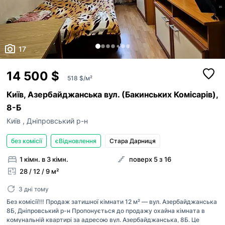
17
14 500 $
518 $/м²
Київ, Азербайджанська вул. (Бакинських Комісарів),
8-Б
Київ
,
Дніпровський р-н
без комісії
єВідновлення
Стара Дарниця
1 кімн. в 3 кімн.
поверх 5 з 16
28 / 12 / 9 м²
3 дні тому
Без комісії!!! Продаж затишної кімнати 12 м² — вул. Азербайджанська
8Б, Дніпровський р-н Пропонується до продажу охайна кімната в
комунальній квартирі за адресою вул. Азербайджанська, 8Б. Це