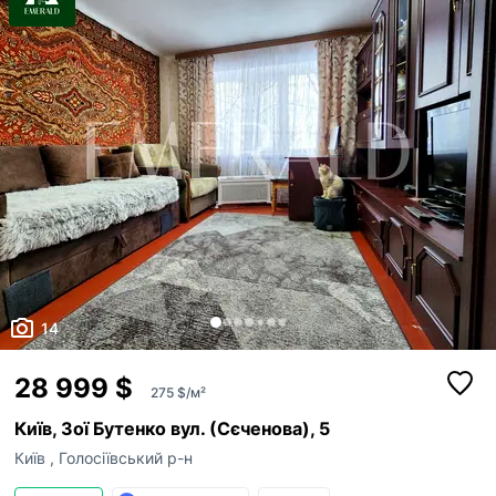
14
28 999 $
275 $/м²
Київ, Зої Бутенко вул. (Сєченова), 5
Київ
,
Голосіївський р-н