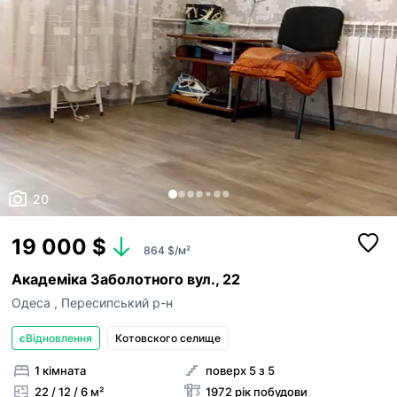
20
19 000 $
864 $/м²
Академіка Заболотного вул., 22
Одеса
,
Пересипський р-н
єВідновлення
Котовского селище
1 кімната
поверх 5 з 5
22 / 12 / 6 м²
1972 рік побудови