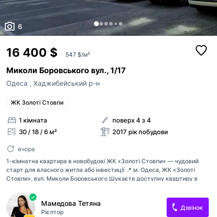
6
16 400 $
547 $/м²
Миколи Боровського вул., 1/17
Одеса
,
Хаджибейський р-н
ЖК Золоті Стовпи
1 кімната
поверх 4 з 4
30 / 18 / 6 м²
2017 рік побудови
вчора
1-кімнатна квартира в новобудові ЖК «Золоті Стовпи» — чудовий
старт для власного житла або інвестиції 📍 м. Одеса, ЖК «Золоті
Стовпи», вул. Миколи Боровського Шукаєте доступну квартиру в
новому будинку, де можна реалізувати власний дизайн? Цей варіант
вартий вашої уваги. Про квартиру: Загальна площа — 29,5 м² 4
Мамедова Тетяна
поверх із 4 Вільне планування Стан — від забудовника
Дзвінок
Рієлтор
Металопластикові вікна Електричне опалення Право власності понад