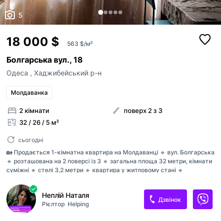
5
18 000 $
563 $/м²
Болгарська вул., 18
Одеса
,
Хаджибейський р-н
Молдаванка
2 кімнати
поверх 2 з 3
32 / 26 / 5 м²
сьогодні
🏡 Продається 1-кімнатна квартира на Молдаванці 🔹 вул. Болгарська
🔹 розташована на 2 поверсі із 3 🔹 загальна площа 32 метри, кімнати
суміжні 🔹 стелі 3,2 метри 🔹 квартира у житловому стані 🔹
встановлено бойлер для підігріва води 💰Ціна 19 000 у.о Дзвоніть,
пишіть про все розповімо та домовимся 🤝
Неплій Наталя
Дзвінок
Рієлтор
Helping