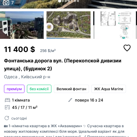
7
11 400 $
256 $/м²
Фонтанська дорога вул. (Перекопской дивизии
улица), (Будинок 2)
Одеса
,
Київський р-н
преміум
без комісії
Великий фонтан
ЖК Aqua Marine
1 кімната
поверх 16 з 24
45 / 17 / 11 м²
сьогодні
🏡 1-кімнатна квартира в ЖК «Аквамарин» ✨ Сучасна квартира в
новому житловому комплексі біля моря. Ідеальний варіант як для
власного проживання, так і для інвестиції. 📐 Переваги комплексу: •