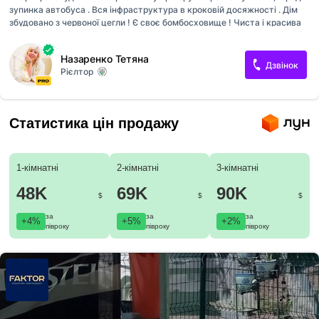
зупинка автобуса . Вся інфраструктура в кроковій досяжності . Дім
збудовано з червоної цегли ! Є своє бомбосховище ! Чиста і красива
парадна,зручний поверх ! Квартира продається з меблями та
технікою . Чудовий варіант !
Назаренко Тетяна
Дзвінок
Рієлтор
Статистика цін продажу
1-кімнатні
2-кімнатні
3-кімнатні
48K
69K
90K
$
$
$
за
за
за
+4%
+5%
+2%
півроку
півроку
півроку