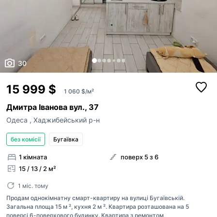
30
15 999 $
1 060 $/м²
Дмитра Іванова вул., 37
Одеса
,
Хаджибейський р-н
без комісії
Бугаївка
1 кімната
поверх 5 з 6
15 / 13 / 2 м²
1 міс. тому
Продам однокімнатну смарт-квартиру на вулиці Бугаївській.
Загальна площа 15 м ², кухня 2 м ². Квартира розташована на 5
поверсі 6-поверхового будинку. Квартира з ремонтом,