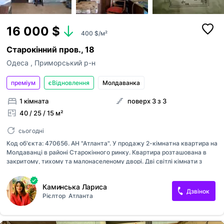
16 000 $
400 $/м²
Старокінний пров., 18
Одеса
,
Приморський р-н
преміум
єВідновлення
Молдаванка
1 кімната
поверх 3 з 3
40 / 25 / 15 м²
сьогодні
Код об'єкта: 470656. АН "Атланта". У продажу 2-кімнатна квартира на
Молдаванці в районі Старокінного ринку. Квартира розташована в
закритому, тихому та малонаселеному дворі. Дві світлі кімнати з
вікнами. Кухня прохідна, встановлено бойлер. Квартира повністю під
капітальний ремонт. Район із колоритною атмосферою та розвиненою
Каминська Лариса
інфраструктурою. Усе необхідне в кроковій доступності.
Дзвінок
Рієлтор
Атланта
Телефонуйте, організуємо показ!