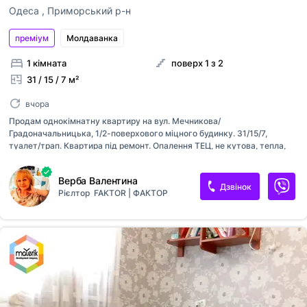
Одеса
,
Приморський р-н
преміум
Молдаванка
1 кімната
поверх 1 з 2
31 / 15 / 7 м²
вчора
Продам однокімнатну квартиру на вул. Мечникова/
Градоначальницька, 1/2-поверхового міцного будинку. 31/15/7,
туалет/трап. Квартира під ремонт. Опалення ТЕЦ, не кутова, тепла,
два фасадні вікна. Гарна транспортна розв'язка в усіх напрямках
міста. Обгороджений палісадник на три квартири. Великий зелений
Верба Валентина
тихий двір. Ворота на коді.
Дзвінок
Рієлтор
FAKTOR | ФАКТОР