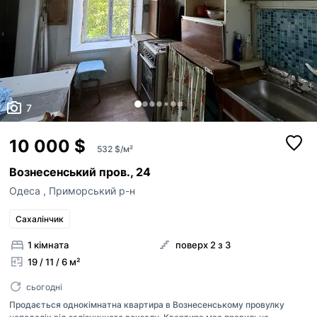
7
10 000 $
532 $/м²
Вознесенський пров., 24
Одеса
,
Приморський р-н
Сахалінчик
1 кімната
поверх 2 з 3
19 / 11 / 6 м²
сьогодні
Продається однокімнатна квартира в Вознесенському провулку