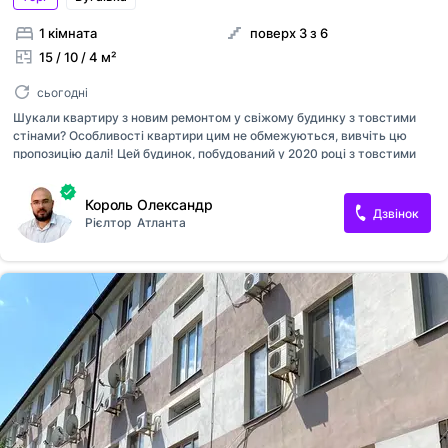
1 кімната
поверх 3 з 6
15 / 10 / 4 м²
сьогодні
Шукали квартиру з новим ремонтом у свіжому будинку з товстими
стінами? Особливості квартири цим не обмежуються, вивчіть цю
пропозицію далі! Цей будинок, побудований у 2020 році з товстими
кам'яними стінами, пропонує ідеальне поєднання якісного ремонту і
сучасних технологій. Облицьований плиткою тепла підлога в усій
Король Олександр
квартирі створює затишок і комфорт. Ніхто ще не жив у цьому
Дзвінок
Рієлтор
Атланта
просторі, що гарантує його чистоту і свіжість. Сучасна сантехніка,
нова проводка, лічильники - все це робить цю квартиру ідеальним
варіантом для тих, хто цінує комфорт і безпеку. Але унікальність цієї
пропозиції не обмежується лише квартирою. Розташований
комфортний житловий комплекс на вулиці Бугаївській, поблизу гіпе...