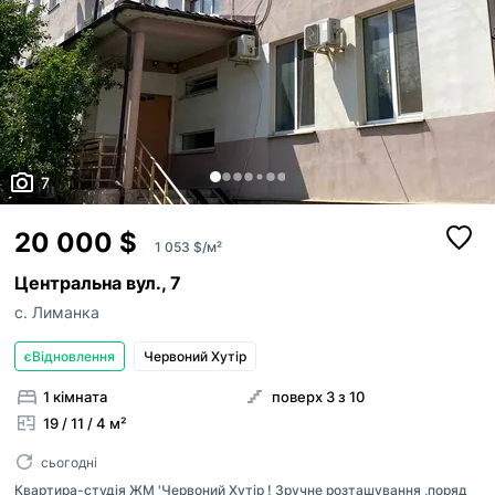
7
20 000 $
1 053 $/м²
Центральна вул., 7
с. Лиманка
єВідновлення
Червоний Хутір
1 кімната
поверх 3 з 10
19 / 11 / 4 м²
сьогодні
Квартира-студія ЖМ 'Червоний Хутір ! Зручне розташування ,поряд