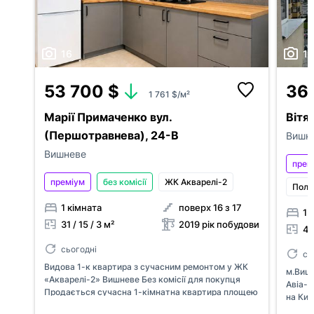
16
17
53 700 $
36
1 761 $/м²
Марії Примаченко вул.
Вітян
(Першотравнева), 24-В
Вишн
Вишневе
прем
преміум
без комісії
ЖК Акварелі-2
Полік
1 кімната
поверх 16 з 17
1 
31 / 15 / 3 м²
2019 рік побудови
40.
сьогодні
сь
Видова 1-к квартира з сучасним ремонтом у ЖК
м.Вишн
«Акварелі-2» Вишневе Без комісії для покупця
Авіа-К
Продається сучасна 1-кімнатна квартира площею
на Київ
30,5 м² у ЖК «Акварелі-2», м. Вишневе, вул.
будіве