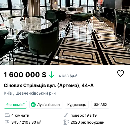
23
1 600 000 $
4 638 $/м²
Січових Стрільців вул. (Артема), 44-А
Київ
,
Шевченківський р-н
без комісії
Лук'янівська
Кудрявець
ЖК А52
4 кімнати
поверх 19 з 19
345 / 210 / 30 м²
2020 рік побудови