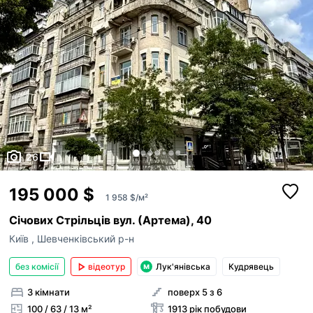
26
Поскаржитись
195 000 $
1 958 $/м²
Січових Стрільців вул. (Артема), 40
телефон
Додати оголошення
Київ
,
Шевченківський р-н
+38
Публікація оголошень доступна для зареєстр
без комісії
відеотур
Лук'янівська
Кудрявець
причина
користувачів в ролі “Рієлтор” чи “Власник“.
3 кімнати
поверх 5 з 6
Якщо на вашій сторінці АН залишились оголош
ви хочете опублікувати, будь ласка,
напишіть
100 / 63 / 13 м²
1913 рік побудови
повідомлення
Неправильна ціна