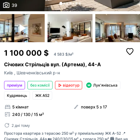
39
1 100 000 $
4 583 $/м²
Січових Стрільців вул. (Артема), 44-А
Київ
,
Шевченківський р-н
преміум
без комісії
відеотур
Лук'янівська
Кудрявець
ЖК А52
5 кімнат
поверх 5 з 17
240 / 130 / 15 м²
2 дні тому
Простора квартира з терасою 250 м² у преміальному ЖК A-52 📍
Січових Стрільців, 44а 🏡 240/130/15 м² + тераса 250 м² 🏙 Вид на