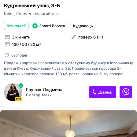
Кудрявський узвіз, 3-Б
Київ
,
Шевченківський р-н
без комісії
Золоті Ворота
Кудрявець
3 кімнати
поверх 6 з 11
130 / 50 / 20 м²
сьогодні
Продаж квартири з паркомісцем у статусному будинку в історичному
центрі Києва, Кудрявський узвіз, 3Б. Пропонується простора 2-
кімнатна квартира площею 130 м², розташована на 6-му поверсі
клубного будинку. Планування: простора кухня-їдальня, вітальня, 1
спальня, 2 санвузли, балкон. Високі стелі (3 метри) додають відчуття
Глушак Людмила
простору та світла. У квартирі виконаний якісний ремонт. Вся меблі
Дзвінок
Рієлтор
Маяк
та техніка залишаються: духова шафа, холодильник, мікрохвильова
піч, витяжка, варильна поверхня, бойлер, пральна машина,
кондиціонери в кожній кімнаті, телевізор, лічильник тепла.
Інфраструктура: сигналізація, тепла підлога, кондиціонери у кожній
кімнаті, панорамні вікна з видом на місто. Клубний будинок зб...