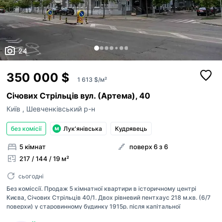
24
350 000 $
1 613 $/м²
Січових Стрільців вул. (Артема), 40
Київ
,
Шевченківський р-н
без комісії
Лук'янівська
Кудрявець
5 кімнат
поверх 6 з 6
217 / 144 / 19 м²
сьогодні
Без коміссії. Продаж 5 кімнатної квартири в історичному центрі
Києва, Січових Стрільців 40/1. Двох рівневий пентхаус 218 м.кв. (6/7
поверхи) у старовинному будинку 1915р. після капітальної
реконструкції, ліфт, з/б перекриття. Автономне опалення та гаряча