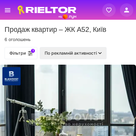
Вхід
Продаж квартир – ЖК А52, Київ
Реєстрація
6 оголошень
1
Фільтри
По рекламній активності