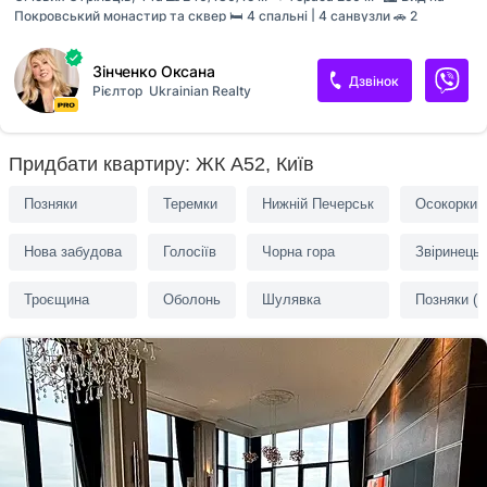
Покровський монастир та сквер 🛏 4 спальні | 4 санвузли 🚗 2
паркомісця + кладова Ця унікальна квартира створена шляхом
об’єднання трьох менших, із повною дизайнерською
Зінченко Оксана
переплануванням від ID4U Studio. Природний поділ на зону
Дзвінок
Рієлтор
Ukrainian Realty
відпочинку та приватну зону забезпечує комфорт і затишок. Головні
переваги: ✔ Величезна , відкрита тераса 250 м² – електрика,
освітлення, вода для поливу, сигналізація ✔ Чотири повноцінні
спальні одна з них мастер- спальня . ✔ Чотири санвузли ✔ Кухня
Придбати квартиру: ЖК А52, Київ
відкритого/закритого типу з розсувною конструкцією, окремою
холодною кімнатою ✔ Дизайнерськ...
Позняки
Теремки
Нижній Печерськ
Осокорки
Нова забудова
Голосіїв
Чорна гора
Звіринецьк
Троєщина
Оболонь
Шулявка
Позняки (M