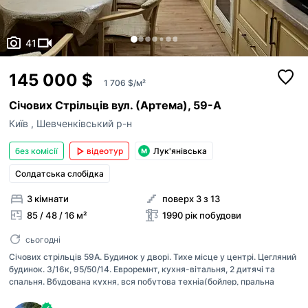
41
145 000 $
1 706 $/м²
Січових Стрільців вул. (Артема), 59-А
Київ
,
Шевченківський р-н
без комісії
відеотур
Лук'янівська
Солдатська слобідка
3 кімнати
поверх 3 з 13
85 / 48 / 16 м²
1990 рік побудови
сьогодні
Січових стрільців 59А. Будинок у дворі. Тихе місце у центрі. Цегляний
будинок. 3/16к, 95/50/14. Евроремнт, кухня-вітальня, 2 дитячі та
спальня. Вбудована кухня, вся побутова техніа(бойлер, пральна
автомат, кондиціонери, посудомийна, ), тепла підлога, сумісний
санвузол, вбудовані шафи. Квартира ніколи не здавалась. ТВ смарт,