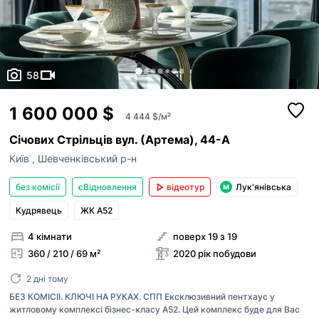
58
1 600 000 $
4 444 $/м²
Січових Стрільців вул. (Артема), 44-А
Київ
,
Шевченківський р-н
без комісії
єВідновлення
відеотур
Лук'янівська
Кудрявець
ЖК А52
4 кімнати
поверх 19 з 19
360 / 210 / 69 м²
2020 рік побудови
2 дні тому
БЕЗ КОМІСІІ. КЛЮЧІ НА РУКАХ. СПП Ексклюзивний пентхаус у
житловому комплексі бізнес-класу A52. Цей комплекс буде для Вас