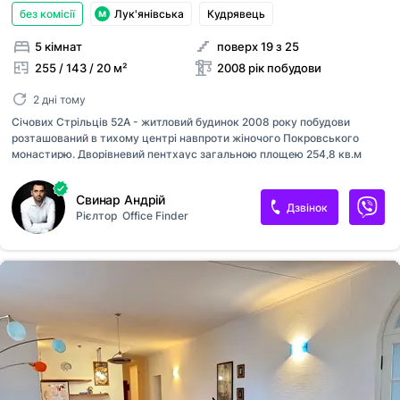
без комісії
Лук'янівська
Кудрявець
5 кімнат
поверх 19 з 25
255 / 143 / 20 м²
2008 рік побудови
2 дні тому
Січових Стрільців 52А - житловий будинок 2008 року побудови
розташований в тихому центрі навпроти жіночого Покровського
монастирю. Дворівневий пентхаус загальною площею 254,8 кв.м
знаходится на 19-20 поверхах / 25 поверхового будинку. - Стан
об`єкту: після будівельників. - Функціональне двустороннє
Свинар Андрій
планування, стеля 2.9 метра. - Чудові панорамні характеристики. - 2
Дзвінок
Рієлтор
Office Finder
парковочних місця за додаткову вартість - Можливий подальший
розподіл на 2 окремі квартири (по одній квартирі на поверх).
Підземний паркінг, охорона, консьєрж, гарний стан, затишно, зелено,
під'їзди охайні, поруч Львівська площа, Пейзажна алея, Андріївський
узвіз, супермаркети. Комерційні умови: 1000 USD за кв.м.