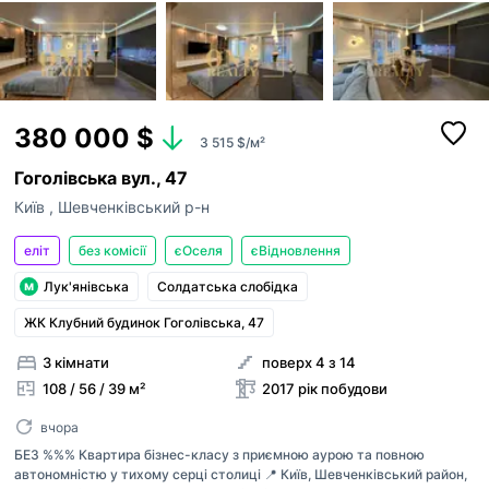
380 000 $
3 515 $/м²
Гоголівська вул., 47
Київ
,
Шевченківський р-н
еліт
без комісії
єОселя
єВідновлення
Лук'янівська
Солдатська слобідка
ЖК Клубний будинок Гоголівська, 47
3 кімнати
поверх 4 з 14
108 / 56 / 39 м²
2017 рік побудови
вчора
БЕЗ %%% Квартира бізнес-класу з приємною аурою та повною
автономністю у тихому серці столиці 📍 Київ, Шевченківський район,