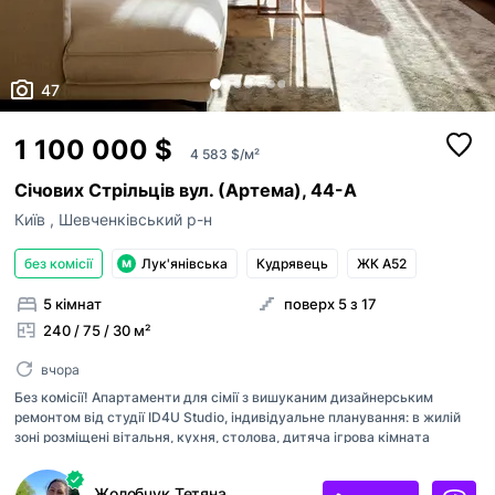
47
1 100 000 $
4 583 $/м²
Січових Стрільців вул. (Артема), 44-А
Київ
,
Шевченківський р-н
без комісії
Лук'янівська
Кудрявець
ЖК А52
5 кімнат
поверх 5 з 17
240 / 75 / 30 м²
вчора
Без комісії! Апартаменти для сімії з вишуканим дизайнерським
ремонтом від студії ID4U Studio, індивідуальне планування: в жилій
зоні розміщені вітальня, кухня, столова, дитяча ігрова кімната
(кабінет), в спальній зоні - 3 спальні, гардеробні, санвузли. Чудовий
вид на Покровський монастир та зелений сквер. Квартира оснащена
Жолобчук Тетяна