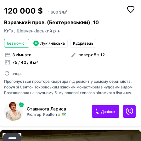
120 000 $
1 600 $/м²
Варязький пров. (Бехтеревський), 10
Київ
,
Шевченківський р-н
без комісії
Лук'янівська
Кудрявець
3 кімнати
поверх 5 з 12
75 / 40 / 9 м²
вчора
Пропонується простора квартира під ремонт у самому серці міста,
поруч зі Свято-Покровським жіночим монастирем з чудовим видом.
Розташована на зручному 5-му поверсі теплого відомчого будинку.
Квартира світла, з великими лоджіями на весь фасад і виходом з двох
кімнат. Планування квартири роздільне, з окремими кімнатами та
Ставинога Лариса
санвузлом, що забезпечує комфортне проживання. Вбудована шафа
Дзвінок
Рієлтор
Realterra
додає зручності, а наявність газу полегшує побутові справи.
Квартира потребує ремонту, що дає можливість реалізувати ваші
дизайнерські ідеї. Навколо будинку доглянута територія, затишний
двір та місця для паркування автомобілів. Поруч знаходяться парки,
школи, дитячі садки, великий торговий центр, спортзали та інші...