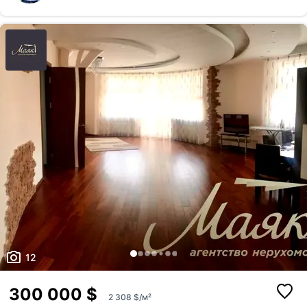
сучасному мінімалістичному стилі з теплими натуральними
відтінками, якісними матеріалами та продуманими сценаріями
освітлення. Кухня обладнана всією необхідною технікою, достатньою
кількістю місць для зберігання та зручною робочою поверхнею.
Передбаче...
12
300 000 $
2 308 $/м²