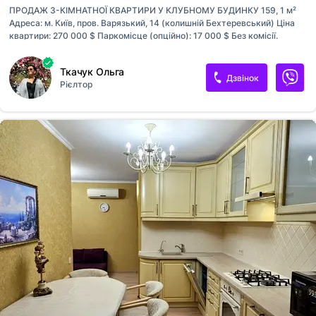
ПРОДАЖ 3-КІМНАТНОЇ КВАРТИРИ У КЛУБНОМУ БУДИНКУ 159, 1 м²
Адреса: м. Київ, пров. Варязький, 14 (колишній Бехтеревський) Ціна
квартири: 270 000 $ Паркомісце (опційно): 17 000 $ Без комісії.
Ексклюзив. Ключі на руках. Оперативний показ. ПРО КВАРТИРУ
Простора трикімнатна квартира площею 159, 1 м² . Квартира
Ткачук Ольга
розташована на 3-му поверсі. Планування включає: велику вітальню,
Дзвінок
Рієлтор
дві окремі спальні, облаштовану лоджію та балкон, два санвузли,
кухонну зону з варильною поверхнею (газ + електрика). У квартирі
діючий електрокамін, кондиціонування. Покриття підлоги: паркет і
плитка, індивідуальні лічильники на опалення, воду, електроенергію,
сигналізація. Квартира у хорошому житловому стані, повністю го...