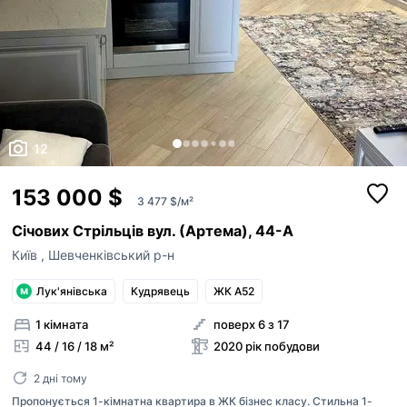
12
153 000 $
3 477 $/м²
Січових Стрільців вул. (Артема), 44-А
Київ
,
Шевченківський р-н
Лук'янівська
Кудрявець
ЖК А52
1 кімната
поверх 6 з 17
44 / 16 / 18 м²
2020 рік побудови
2 дні тому
Пропонується 1-кімнатна квартира в ЖК бізнес класу. Стильна 1-