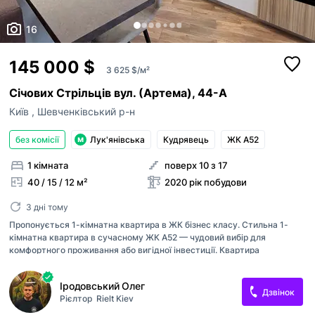
16
145 000 $
3 625 $/м²
Січових Стрільців вул. (Артема), 44-А
Київ
,
Шевченківський р-н
без комісії
Лук'янівська
Кудрявець
ЖК А52
1 кімната
поверх 10 з 17
40 / 15 / 12 м²
2020 рік побудови
3 дні тому
Пропонується 1-кімнатна квартира в ЖК бізнес класу. Стильна 1-
кімнатна квартира в сучасному ЖК A52 — чудовий вибір для
комфортного проживання або вигідної інвестиції. Квартира
розташована на 10 поверсі. Виконано якісний сучасний ремонт,
повністю укомплектована необхідною побутовою технікою та готова
Іродовський Олег
до заселення без додаткових вкладень. Продумане планування,
Дзвінок
Рієлтор
Rielt Kiev
світлий інтер’єр і затишна атмосфера дозволяють одразу заїхати та
насолоджуватися новим житлом. ЖК A-52 – максимальний комфорт