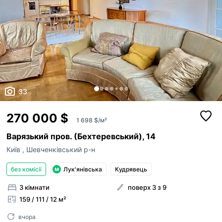
33
270 000 $
1 698 $/м²
Варязький пров. (Бехтеревський), 14
Київ
,
Шевченківський р-н
без комісії
Лук'янівська
Кудрявець
3 кімнати
поверх 3 з 9
159 / 111 / 12 м²
вчора