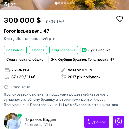
27
300 000 $
3 436 $/м²
Гоголівська вул., 47
Київ
,
Шевченківський р-н
без комісії
єОселя
єВідновлення
Лук'янівська
Солдатська слобідка
ЖК Клубний будинок Гоголівська, 47
2 кімнати
поверх 8 з 14
87 / 39 / 11 м²
2017 рік побудови
1 тиж. тому
Пропонується стильна та продумана до деталей квартира у
сучасному клубному будинку в історичному центрі Києва.
Планування: ✔ Простора кухня 11,1 м² з вбудованою технікою, яка
переходить у вітальню ✔ Світла вітальня з декоративною камінною
зоною ✔ Одна окрема спальня ✔ 2 гардеробні кімнати ✔ Санвузол ✔ 2
Паранюк Вадим
тераси (вихід з вітальні та з спальні) Високі стелі 2,95 м та панорамні
Дзвінок
Рієлтор
La Vida
вікна створюють відчуття простору і світла. Інтер’єр виконаний у