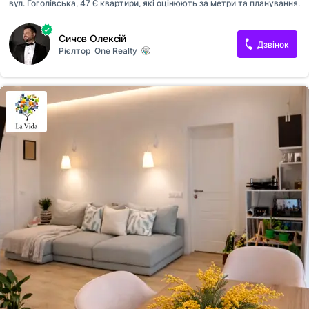
вул. Гоголівська, 47 Є квартири, які оцінюють за метри та планування.
А є ті, які відчуваються одразу — з особливою атмосферою та
приємною аурою простору. Саме така ця квартира. Щоб зрозуміти це
Сичов Олексій
відчуття — її варто побачити особисто. Квартира розташована у
Дзвінок
Рієлтор
One Realty
сучасному будинку бізнес-класу в тихій частині історичного центру
Києва. Тут гармонійно поєднуються престижна адреса, комфорт
сучасного будинку та спокій респектабельного району. Окрема
важлива перевага — повна автономність під час відключень
електроенергії. У квартирі встановлено два інвертори, що
забезпечують...