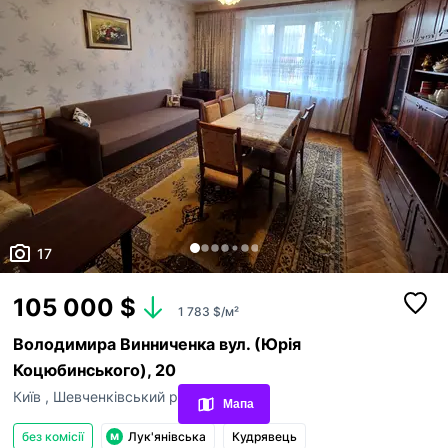
17
105 000 $
1 783 $/м²
Переглянуті оголошення
Володимира Винниченка вул. (Юрія
Коцюбинського), 20
Обрані оголошення
Київ
,
Шевченківський р-н
Мапа
Контакти
без комісії
Лук'янівська
Кудрявець