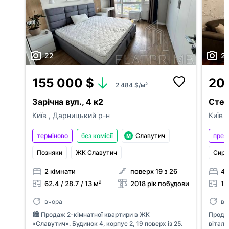
22
2
155 000 $
20
2 484 $/м²
Зарічна вул., 4 к2
Степ
Київ
,
Дарницький р-н
Київ
,
терміново
без комісії
Славутич
прем
Позняки
ЖК Славутич
Сире
Поскаржитись
2 кімнати
поверх 19 з 26
4 
62.4 / 28.7 / 13 м²
2018 рік побудови
11
телефон
Додати оголошення
+38
вчора
вч
🏙 Продаж 2-кімнатної квартири в ЖК
Продаж
Публікація оголошень доступна для зареєстр
«Славутич». Будинок 4, корпус 2, 19 поверх із 25.
вітал
причина