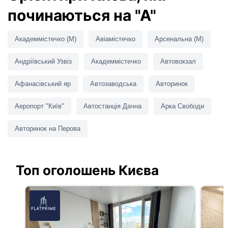
починаються на "А"
Академмістечко (M)
Авіамістечко
Арсенальна (M)
Андріївський Узвіз
Академмістечко
Автовокзал
Афанасівський яр
Автозаводська
Авторинок
Аеропорт "Київ"
Автостанція Дачна
Арка Свободи
Авторинок на Перова
Топ оголошень Києва