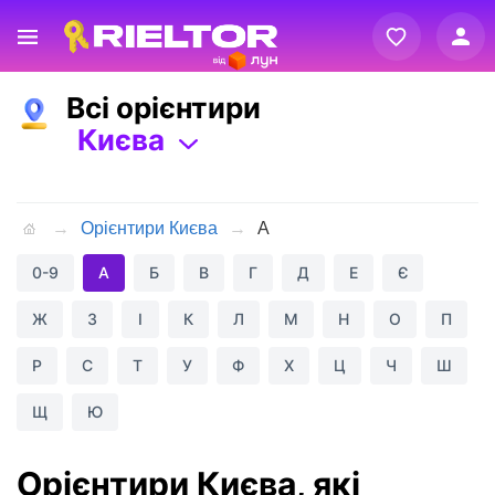
Вхід
Всі орієнтири
Реєстрація
Києва
Орієнтири Києва
А
0-9
А
Б
В
Г
Д
Е
Є
Ж
З
І
К
Л
М
Н
О
П
Р
С
Т
У
Ф
Х
Ц
Ч
Ш
Щ
Ю
Орієнтири Києва, які